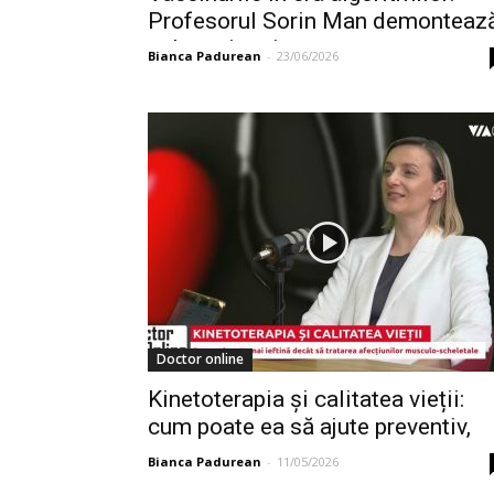
Profesorul Sorin Man demonteaz
cele mai toxice...
Bianca Padurean
-
23/06/2026
Doctor online
Kinetoterapia și calitatea vieții:
cum poate ea să ajute preventiv,
nu...
Bianca Padurean
-
11/05/2026