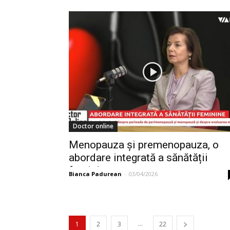
Doctor online
Menopauza și premenopauza, o
abordare integrată a sănătății
feminine
Bianca Padurean
-
03/04/2026
...
1
2
3
22