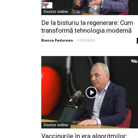
Doctor online
De la bisturiu la regenerare: Cum
transformă tehnologia modernă
liposucția –...
Bianca Padurean
-
07/08/2026
Doctor online
Vaccinurile în era algoritmilor: