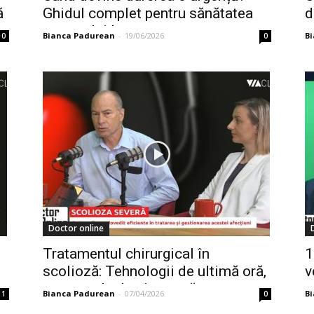
ă
Ghidul complet pentru sănătatea
d
aparatului locomotor,...
Bianca Padurean
-
19/06/2026
B
0
0
Doctor online
Tratamentul chirurgical în
1
scolioză: Tehnologii de ultimă oră,
v
protocoale de siguranță...
Bianca Padurean
-
07/04/2026
B
1
0