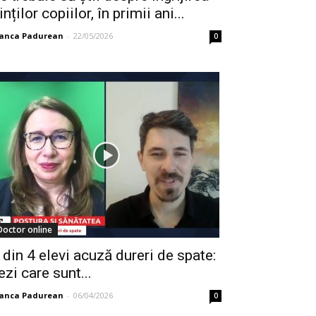
inților copiilor, în primii ani...
ianca Padurean
-
22/05/2026
0
Doctor online
 din 4 elevi acuză dureri de spate:
ezi care sunt...
ianca Padurean
-
06/04/2026
0