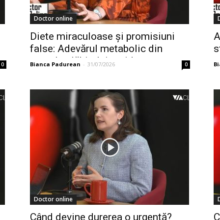
Doctor online
Diete miraculoase și promisiuni
A
false: Adevărul metabolic din
s
spatele slăbitului rapid
g
Bianca Padurean
-
31/07/2026
B
0
0
Doctor online
Când devine durerea o urgență?
C