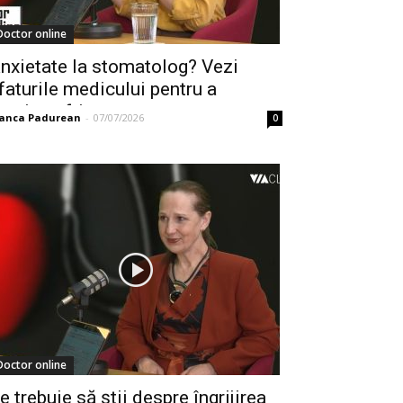
Doctor online
nxietate la stomatolog? Vezi
faturile medicului pentru a
estiona frica
ianca Padurean
-
07/07/2026
0
Doctor online
e trebuie să știi despre îngrijirea