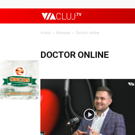
ViaClujTV
Acasă
Emisiuni
Doctor online
DOCTOR ONLINE