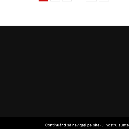
Continuând să navigați pe site-ul nostru sunteț
© ViaCluj.TV 2025