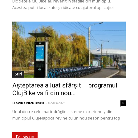
Bicicletele ClujBike au revenit în stațiile din municipiu.
Acestea pot fi localizate și ridicate cu ajutorul aplicației
ClujBike, care este disponibilă în PlayStore și...
Stiri
Așteptarea a luat sfârșit – programul
ClujBike va fi din nou...
Flavius Niculescu
-
02/03/2023
0
Unul dintre cele mai îndrăgite sisteme eco-friendly din
municipiul Cluj-Napoca revine cu un nou sezon pentru toți
cei care preferă să folosească bicicleta în...
Follow us