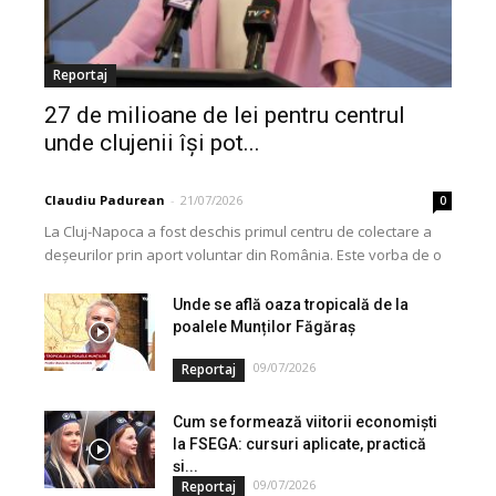
Reportaj
27 de milioane de lei pentru centrul
unde clujenii își pot...
Claudiu Padurean
-
21/07/2026
0
La Cluj-Napoca a fost deschis primul centru de colectare a
deșeurilor prin aport voluntar din România. Este vorba de o
investiție cofinanțată de Uniunea...
Unde se află oaza tropicală de la
poalele Munților Făgăraș
09/07/2026
Reportaj
Cum se formează viitorii economiști
la FSEGA: cursuri aplicate, practică
și...
09/07/2026
Reportaj