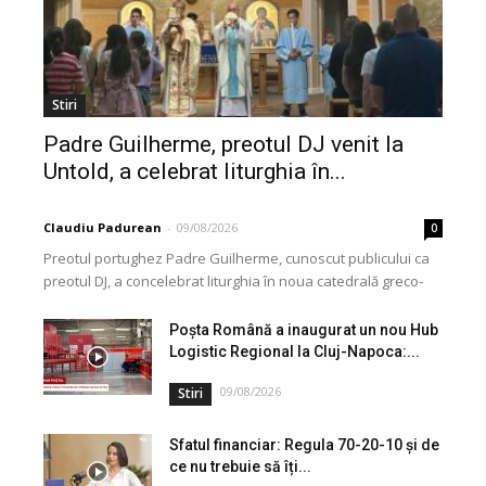
Stiri
Padre Guilherme, preotul DJ venit la
Untold, a celebrat liturghia în...
Claudiu Padurean
-
09/08/2026
0
Preotul portughez Padre Guilherme, cunoscut publicului ca
preotul DJ, a concelebrat liturghia în noua catedrală greco-
catolică din Cluj, dedicată Martirilor și Mărturisitorilor
Credinței din...
Poșta Română a inaugurat un nou Hub
Logistic Regional la Cluj-Napoca:...
09/08/2026
Stiri
Sfatul financiar: Regula 70-20-10 și de
ce nu trebuie să îți...