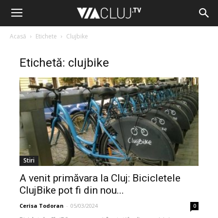
Acasă
Etichete
Clujbike
Etichetă: clujbike
Stiri
A venit primăvara la Cluj: Bicicletele
ClujBike pot fi din nou...
Cerisa Todoran
-
05/03/2024
0