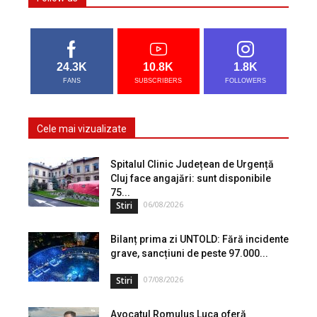
24.3K
10.8K
1.8K
FANS
SUBSCRIBERS
FOLLOWERS
Cele mai vizualizate
Spitalul Clinic Județean de Urgență
Cluj face angajări: sunt disponibile
75...
06/08/2026
Stiri
Bilanț prima zi UNTOLD: Fără incidente
grave, sancțiuni de peste 97.000...
07/08/2026
Stiri
Avocatul Romulus Luca oferă