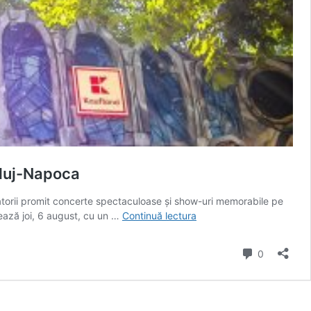
Cluj-Napoca
atorii promit concerte spectaculoase și show-uri memorabile pe
UNTOLD
tează joi, 6 august, cu un …
Continuă lectura
anunță
programul
comentarii
0
pe
zile:
Sting,
Martin