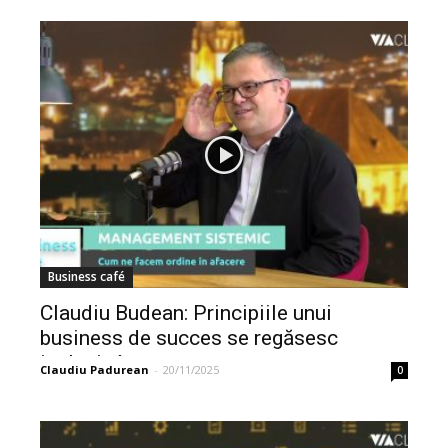
Business café
Claudiu Budean: Principiile unui
business de succes se regăsesc
inclusiv în...
Claudiu Padurean
-
20/11/2025
0