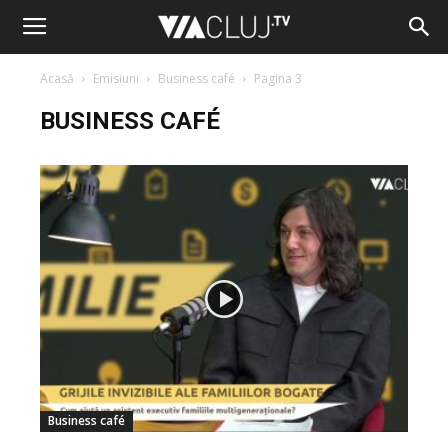
Acasă
Emisiuni
Business café
Pagina 3
BUSINESS CAFÉ
Business café