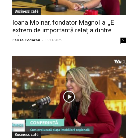
Business café
Ioana Molnar, fondator Magnolia: „E
extrem de importantă relația dintre
mine...
Cerisa Todoran
-
06/11/2025
5
Business café