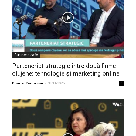
Business café
Parteneriat strategic între două firme
clujene: tehnologie și marketing online
pentru...
Bianca Padurean
-
18/11/2025
0