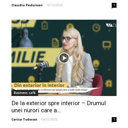
Claudiu Padurean
-
10/12/2025
1
Business café
De la exterior spre interior – Drumul
unei nurori care a...
Cerisa Todoran
-
04/12/2025
1