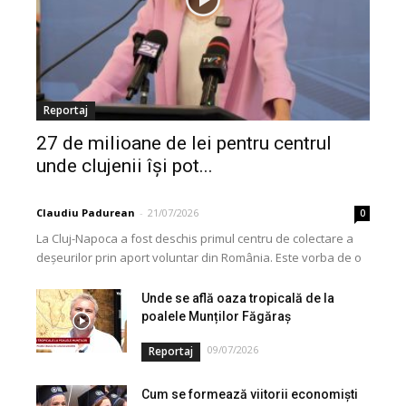
Reportaj
27 de milioane de lei pentru centrul
unde clujenii își pot...
Claudiu Padurean
-
21/07/2026
0
La Cluj-Napoca a fost deschis primul centru de colectare a
deșeurilor prin aport voluntar din România. Este vorba de o
investiție cofinanțată de Uniunea...
Unde se află oaza tropicală de la
poalele Munților Făgăraș
09/07/2026
Reportaj
Cum se formează viitorii economiști