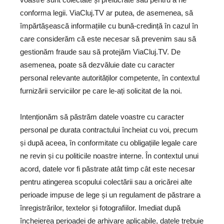
conforma legii. ViaCluj.TV ar putea, de asemenea, să
împărtășească informațiile cu bună-credință în cazul în
care considerăm că este necesar să prevenim sau să
gestionăm fraude sau să protejăm ViaCluj.TV. De
asemenea, poate să dezvăluie date cu caracter
personal relevante autorităților competente, în contextul
furnizării serviciilor pe care le-ați solicitat de la noi.
Intenționăm să păstrăm datele voastre cu caracter
personal pe durata contractului încheiat cu voi, precum
și după aceea, în conformitate cu obligațiile legale care
ne revin și cu politicile noastre interne. În contextul unui
acord, datele vor fi păstrate atât timp cât este necesar
pentru atingerea scopului colectării sau a oricărei alte
perioade impuse de lege și un regulament de păstrare a
înregistrărilor, textelor și fotografiilor. Imediat după
încheierea perioadei de arhivare aplicabile, datele trebuie