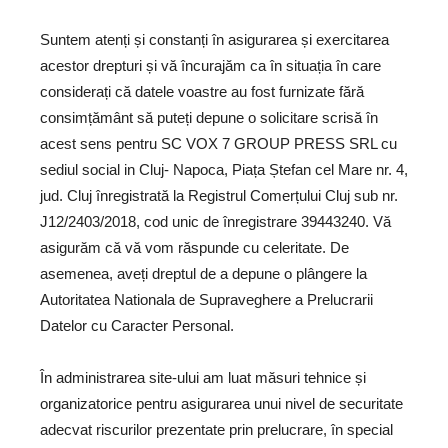
Suntem atenți și constanți în asigurarea și exercitarea
acestor drepturi și vă încurajăm ca în situația în care
considerați că datele voastre au fost furnizate fără
consimțământ să puteți depune o solicitare scrisă în
acest sens pentru
SC VOX 7 GROUP PRESS SRL cu
sediul social in Cluj- Napoca, Piața Ștefan cel Mare nr. 4,
jud. Cluj înregistrată la Registrul Comerțului Cluj sub nr.
J12/2403/2018, cod unic de înregistrare 39443240
. Vă
asigurăm că vă vom răspunde cu celeritate. De
asemenea, aveți dreptul de a depune o plângere la
Autoritatea Nationala de Supraveghere a Prelucrarii
Datelor cu Caracter Personal.
În administrarea site-ului am luat măsuri tehnice și
organizatorice pentru asigurarea unui nivel de securitate
adecvat riscurilor prezentate prin prelucrare, în special