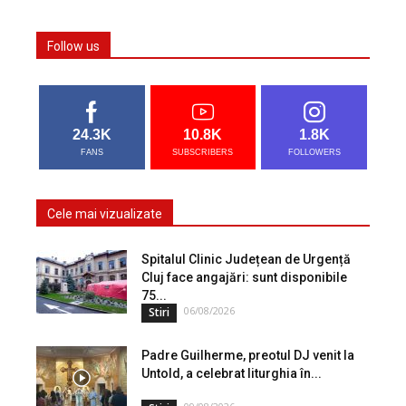
Follow us
24.3K
10.8K
1.8K
FANS
SUBSCRIBERS
FOLLOWERS
Cele mai vizualizate
Spitalul Clinic Județean de Urgență
Cluj face angajări: sunt disponibile
75...
06/08/2026
Stiri
Padre Guilherme, preotul DJ venit la
Untold, a celebrat liturghia în...