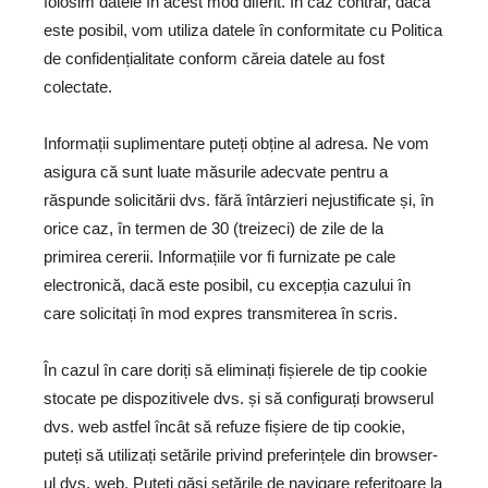
folosim datele în acest mod diferit. În caz contrar, dacă
este posibil, vom utiliza datele în conformitate cu Politica
de confidențialitate conform căreia datele au fost
colectate.
Informații suplimentare puteți obține al adresa
.
Ne vom
asigura că sunt luate măsurile adecvate pentru a
răspunde solicitării dvs. fără întârzieri nejustificate și, în
orice caz, în termen de 30 (treizeci) de zile de la
primirea cererii. Informațiile vor fi furnizate pe cale
electronică, dacă este posibil, cu excepția cazului în
care solicitați în mod expres transmiterea în scris.
În cazul în care doriți să eliminați fișierele de tip cookie
stocate pe dispozitivele dvs. și să configurați browserul
dvs. web astfel încât să refuze fișiere de tip cookie,
puteți să utilizați setările privind preferințele din browser-
ul dvs. web. Puteți găsi setările de navigare referitoare la