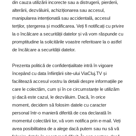
din cauza utilizării incorecte sau a distrugerii, pierderii,
alterării, dezvăluirii, achiziționarea sau accesul,
manipularea intenționată sau accidentală, accesul
terților, ștergerea și modificarea. Veți fi notificați cu privire
la o încălcare a securității datelor și vă vom răspunde cu
promptitudine la solicitările voastre referitoare la o astfel
de încălcare a securității datelor.
Prezenta
politică de confidențialitate intră în vigoare
începând cu data înființării site-ului ViaCluj.TV și
facilitează accesul vostru la detalii despre informațiile pe
care le colectăm, cum și în ce circumstanțe le utilizăm
și dacă este cazul, le dezvăluim. Dacă, în orice
moment, decidem să folosim datele cu caracter
personal într-o manieră diferită de cea declarată în
momentul colectării lor, vă vom notifica prin e-mail. Veți
avea posibilitatea de a alege dacă putem sau nu să vă