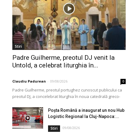
Stiri
Padre Guilherme, preotul DJ venit la
Untold, a celebrat liturghia în...
Claudiu Padurean
-
09/08/2026
0
Padre Guilherme, preotul portughez cunoscut publicului ca
preotul DJ, a concelebrat liturghia în noua catedrală greco-
catolică din Cluj, dedicată Martirilor și Mărturisitorilor
Credinței din...
Poșta Română a inaugurat un nou Hub
Logistic Regional la Cluj-Napoca:...
09/08/2026
Stiri