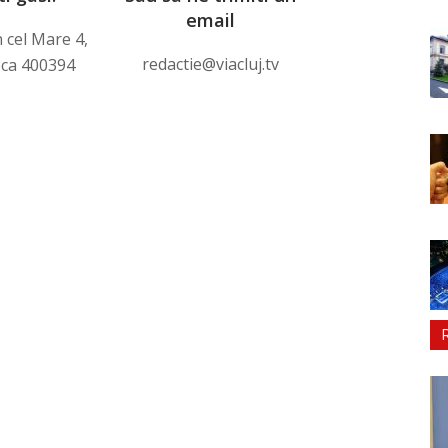
email
n cel Mare 4,
redactie@viacluj.tv
oca 400394