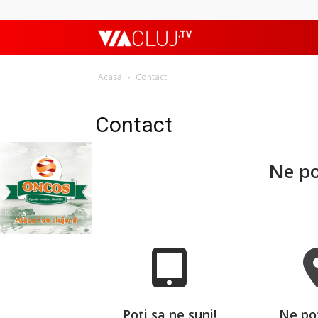
ViaClujTV
Acasă
Contact
Contact
Ne po
Poti sa ne suni!
Ne pot