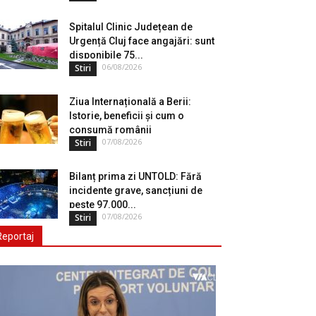
Spitalul Clinic Județean de
Urgență Cluj face angajări: sunt
disponibile 75...
06/08/2026
Stiri
Ziua Internațională a Berii:
Istorie, beneficii și cum o
consumă românii
07/08/2026
Stiri
Bilanț prima zi UNTOLD: Fără
incidente grave, sancțiuni de
peste 97.000...
07/08/2026
Stiri
Reportaj