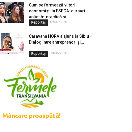
Cum se formează viitorii
economiști la FSEGA: cursuri
aplicate, practică și...
09/07/2026
Reportaj
Caravana HORA a ajuns la Sibiu –
Dialog între antreprenori și...
30/06/2026
Reportaj