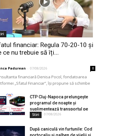
iri
fatul financiar: Regula 70-20-10 și
 ce nu trebuie să îți...
anca Padurean
-
07/08/2026
0
nsultanta financiară Denisa Pocol, fondatoarea
tformei „Sfatul Financiar”, își propune să schimbe
ul în care populația își gestionează veniturile. Cu o
periență de peste...
CTP Cluj-Napoca prelungește
programul de noapte și
suplimentează transportul pe
07/08/2026
Stiri
durata...
După caniculă vin furtunile: Cod
portocaliu și galben de vijelii și...