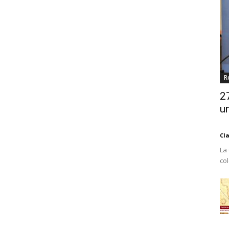
R
2
un
Cl
La
co
Est