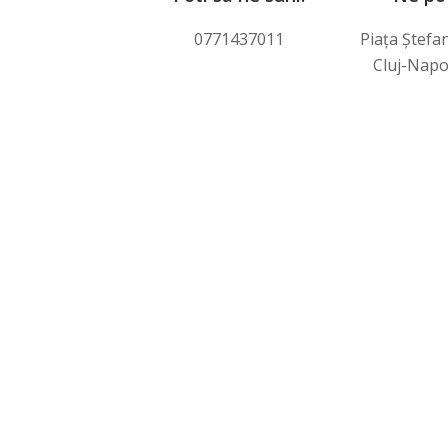
0771437011
Piața Ștefa
Cluj-Nap