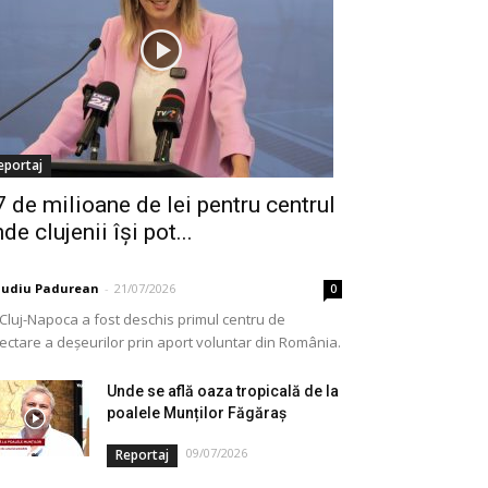
eportaj
7 de milioane de lei pentru centrul
de clujenii își pot...
audiu Padurean
-
21/07/2026
0
 Cluj-Napoca a fost deschis primul centru de
lectare a deșeurilor prin aport voluntar din România.
e vorba de o investiție cofinanțată de Uniunea...
Unde se află oaza tropicală de la
poalele Munților Făgăraș
09/07/2026
Reportaj