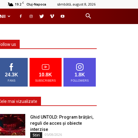
C
19.2
sâmbătă, august 8, 2026
Cluj-Napoca
NII
Follow us
24.3K
10.8K
1.8K
FANS
SUBSCRIBERS
FOLLOWERS
Cele mai vizualizate
Ghid UNTOLD: Program brățări,
reguli de acces și obiecte
interzise
05/08/2026
Stiri