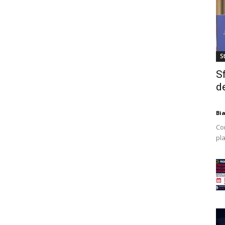
St
S
de
Bi
Co
pla
mod
ex