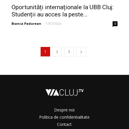
Oportunități internaționale la UBB Cluj:
Studenții au acces la peste...
Bianca Padurean
-
17/07/2026
0
1
2
3
Despre noi
Politica de confidentialitate
Contact