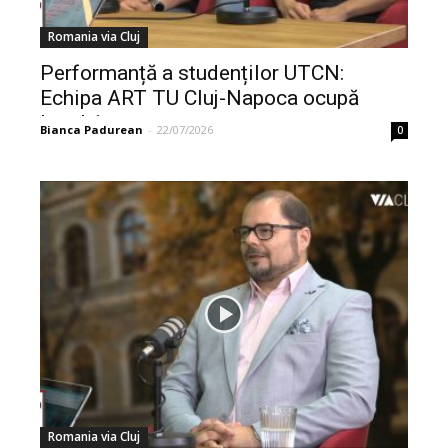
Romania via Cluj
Performanță a studenților UTCN:
Echipa ART TU Cluj-Napoca ocupă
locul 1...
Bianca Padurean
-
22/07/2026
0
Romania via Cluj