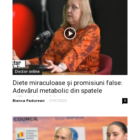
Doctor online
Diete miraculoase și promisiuni false:
Adevărul metabolic din spatele
slăbitului rapid
Bianca Padurean
-
31/07/2026
0