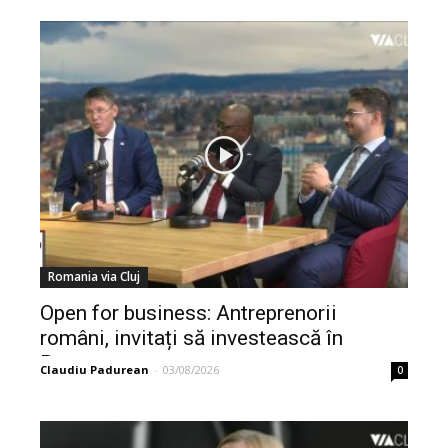
Romania via Cluj
Open for business: Antreprenorii
români, invitați să investească în
Botswana
Claudiu Padurean
-
03/08/2026
0