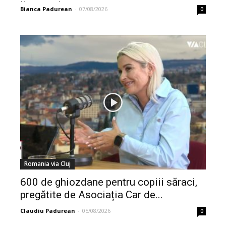
liposucția –...
Bianca Padurean
-
07/08/2026
0
Romania via Cluj
600 de ghiozdane pentru copiii săraci,
pregătite de Asociația Car de...
Claudiu Padurean
-
05/08/2026
0