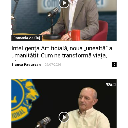
Romania via Cluj
Inteligența Artificială, noua „unealtă” a
umanității: Cum ne transformă viața,
piața...
Bianca Padurean
-
29/07/2026
0