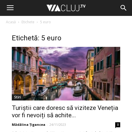
Acasă
Etichete
5 euro
Etichetă: 5 euro
Stiri
Turiștii care doresc să viziteze Veneția
vor fi nevoiți să achite...
Mădălina Țigancea
-
24/11/2023
0