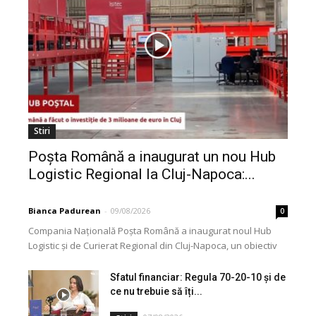
Stiri
Poșta Română a inaugurat un nou Hub
Logistic Regional la Cluj-Napoca:...
Bianca Padurean
-
09/08/2026
0
Compania Națională Poșta Română a inaugurat noul Hub
Logistic și de Curierat Regional din Cluj-Napoca, un obiectiv
modernizat printr-o investiție de aproximativ 3 milioane...
Sfatul financiar: Regula 70-20-10 și de
ce nu trebuie să îți...