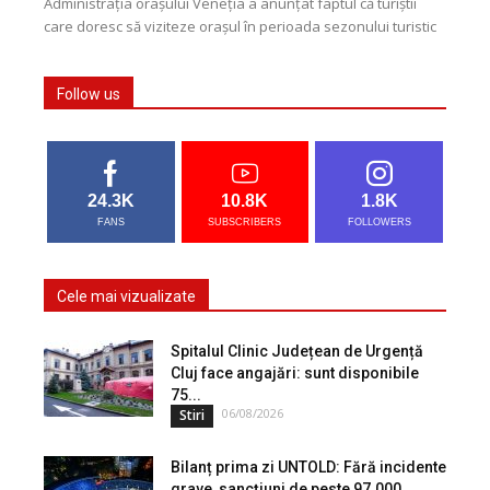
Administrația orașului Veneția a anunțat faptul că turiștii
care doresc să viziteze orașul în perioada sezonului turistic
vor trebui să plătească o taxă pentru...
Follow us
24.3K
10.8K
1.8K
FANS
SUBSCRIBERS
FOLLOWERS
Cele mai vizualizate
Spitalul Clinic Județean de Urgență
Cluj face angajări: sunt disponibile
75...
06/08/2026
Stiri
Bilanț prima zi UNTOLD: Fără incidente
grave, sancțiuni de peste 97.000...