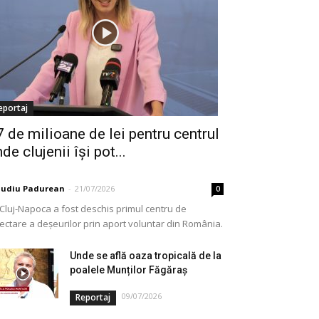
eportaj
7 de milioane de lei pentru centrul
de clujenii își pot...
audiu Padurean
-
21/07/2026
0
 Cluj-Napoca a fost deschis primul centru de
lectare a deșeurilor prin aport voluntar din România.
e vorba de o investiție cofinanțată de Uniunea...
Unde se află oaza tropicală de la
poalele Munților Făgăraș
09/07/2026
Reportaj