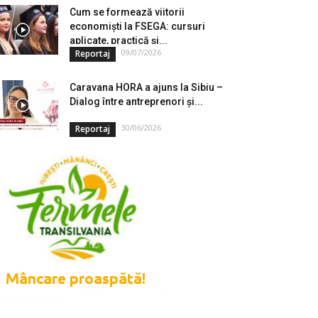
Cum se formează viitorii
economiști la FSEGA: cursuri
aplicate, practică și...
09/07/2026
Reportaj
Caravana HORA a ajuns la Sibiu –
Dialog între antreprenori și...
30/06/2026
Reportaj