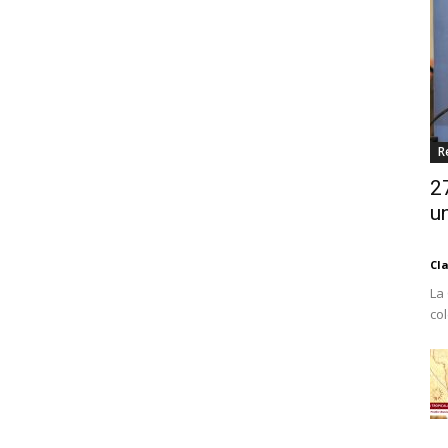
R
2
un
Cl
La
co
Est