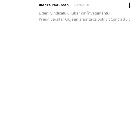
Bianca Padurean
-
30/09/2020
Liderii Sindicatului Liber din Învățământul
Preuniversitar Clujean anunță că potrivit Contractul
Colectiv de Muncă semnat pe ramură, Ziua Mondial
Educației, 5 octombrie, a...