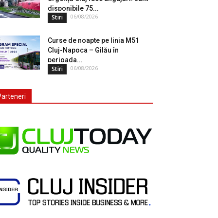
disponibile 75...
06/08/2026
Stiri
Curse de noapte pe linia M51
Cluj-Napoca – Gilău în
perioada...
06/08/2026
Stiri
Parteneri