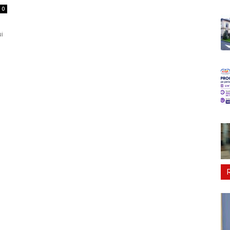
0
ui
ă a