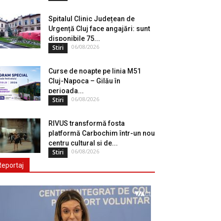
Spitalul Clinic Județean de
Urgență Cluj face angajări: sunt
disponibile 75...
06/08/2026
Stiri
Curse de noapte pe linia M51
Cluj-Napoca – Gilău în
perioada...
06/08/2026
Stiri
RIVUS transformă fosta
platformă Carbochim într-un nou
centru cultural și de...
06/08/2026
Stiri
Reportaj