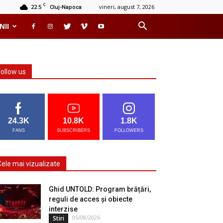
C
22.5
vineri, august 7, 2026
Cluj-Napoca
NII
Follow us
24.3K
10.8K
1.8K
FANS
SUBSCRIBERS
FOLLOWERS
Cele mai vizualizate
Ghid UNTOLD: Program brățări,
reguli de acces și obiecte
interzise
05/08/2026
Stiri