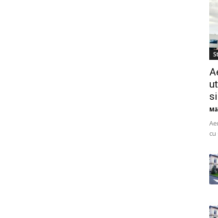
St
A
ut
s
Mă
Ae
cu 
do
uti