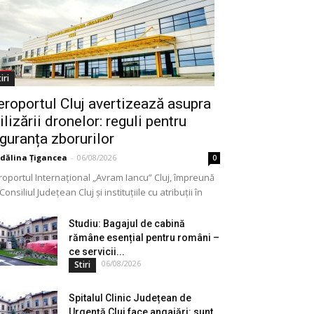
iri
eroportul Cluj avertizează asupra
ilizării dronelor: reguli pentru
iguranța zborurilor
dălina Țigancea
-
06/08/2026
0
roportul Internațional „Avram Iancu” Cluj, împreună
Consiliul Județean Cluj și instituțiile cu atribuții în
meniu, a lansat o campanie de informare privind
lizarea...
Studiu: Bagajul de cabină
rămâne esențial pentru români –
ce servicii...
06/08/2026
Stiri
Spitalul Clinic Județean de
Urgență Cluj face angajări: sunt