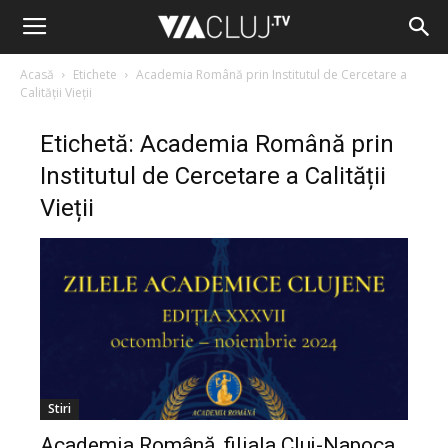
Acasă
Etichete
Academia Română prin Institutul de Cercetare a
Calității Vieții
Etichetă: Academia Română prin
Institutul de Cercetare a Calității
Vieții
Stiri
Academia Română, filiala Cluj-Napoca,