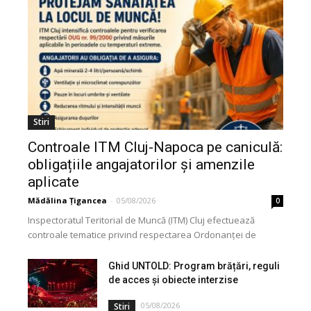
Stiri
Controale ITM Cluj-Napoca pe caniculă:
obligațiile angajatorilor și amenzile
aplicate
Mădălina Țigancea
-
05/08/2026
0
Inspectoratul Teritorial de Muncă (ITM) Cluj efectuează
controale tematice privind respectarea Ordonanței de
Urgență nr. 99/2000. Acțiunea vizează modul în care
angajatorii aplică măsurile...
Ghid UNTOLD: Program brățări, reguli
de acces și obiecte interzise
05/08/2026
Stiri