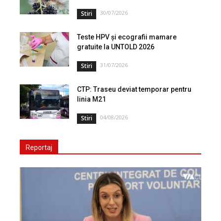
30/07/2026
Stiri
Teste HPV și ecografii mamare
gratuite la UNTOLD 2026
31/07/2026
Stiri
CTP: Traseu deviat temporar pentru
linia M21
04/08/2026
Stiri
Reportaj