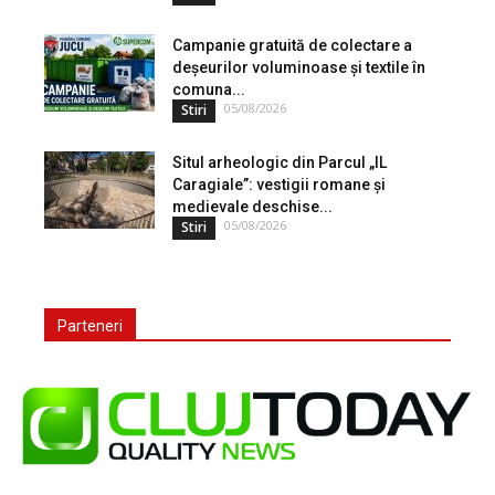
Campanie gratuită de colectare a
deșeurilor voluminoase și textile în
comuna...
05/08/2026
Stiri
Situl arheologic din Parcul „IL
Caragiale”: vestigii romane și
medievale deschise...
05/08/2026
Stiri
Parteneri