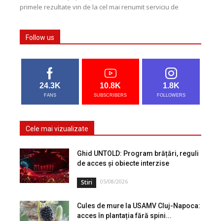
primele rezultate vin de la cel mai renumit serviciu de
spionaj din lume. Potrivit CIA The World...
Follow us
24.3K
10.8K
1.8K
FANS
SUBSCRIBERS
FOLLOWERS
Cele mai vizualizate
Ghid UNTOLD: Program brățări, reguli
de acces și obiecte interzise
05/08/2026
Stiri
Cules de mure la USAMV Cluj-Napoca:
acces în plantația fără spini...