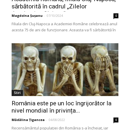
sărbătorită în cadrul „Zilelor
Academice Clujene”
Magdolna Șușanu
-
07/10/2024
0
Filiala din Cluj-Napoca a Academiei Române celebrează anul
acesta 75 de ani de funcționare. Aceasta va fi sărbătorită în
cadrul evenimentului „Zilele Academice Clujene”,...
Stiri
România este pe un loc îngrijorător la
nivel mondial în privința...
Mădălina Țigancea
-
04/08/2022
0
Recensământul populației din România s-a încheiat, iar