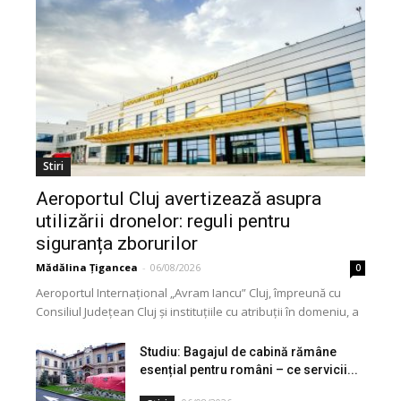
Stiri
Aeroportul Cluj avertizează asupra
utilizării dronelor: reguli pentru
siguranța zborurilor
Mădălina Țigancea
-
06/08/2026
0
Aeroportul Internațional „Avram Iancu” Cluj, împreună cu
Consiliul Județean Cluj și instituțiile cu atribuții în domeniu, a
lansat o campanie de informare privind utilizarea...
Studiu: Bagajul de cabină rămâne
esențial pentru români – ce servicii...