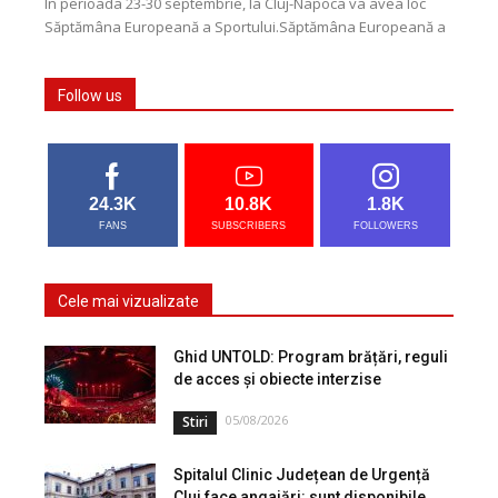
În perioada 23-30 septembrie, la Cluj-Napoca va avea loc
Săptămâna Europeană a Sportului.Săptămâna Europeană a
Sportului este o inițiativă a Comisiei Europene menită să...
Follow us
24.3K
10.8K
1.8K
FANS
SUBSCRIBERS
FOLLOWERS
Cele mai vizualizate
Ghid UNTOLD: Program brățări, reguli
de acces și obiecte interzise
05/08/2026
Stiri
Spitalul Clinic Județean de Urgență
Cluj face angajări: sunt disponibile