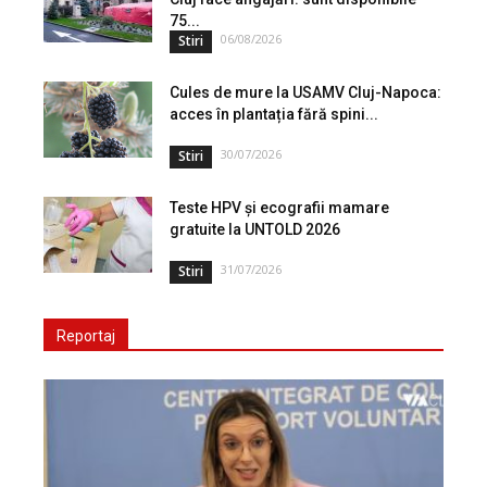
75...
06/08/2026
Stiri
Cules de mure la USAMV Cluj-Napoca:
acces în plantația fără spini...
30/07/2026
Stiri
Teste HPV și ecografii mamare
gratuite la UNTOLD 2026
31/07/2026
Stiri
Reportaj