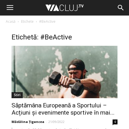
Acasă
Etichete
#BeActive
Etichetă: #BeActive
Stiri
Săptămâna Europeană a Sportului –
Acțiuni și evenimente sportive în mai...
Mădălina Țigancea
-
21/09/2022
0