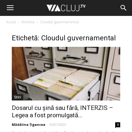
Acasă
Etichete
Cloudul guvernamental
Etichetă: Cloudul guvernamental
Stiri
Dosarul cu șină sau fără, INTERZIS –
Legea a fost promulgată...
Mădălina Țigancea
-
05/07/2023
0