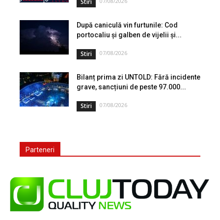
07/08/2026
Stiri
După caniculă vin furtunile: Cod
portocaliu și galben de vijelii și...
07/08/2026
Stiri
Bilanț prima zi UNTOLD: Fără incidente
grave, sancțiuni de peste 97.000...
07/08/2026
Stiri
Parteneri