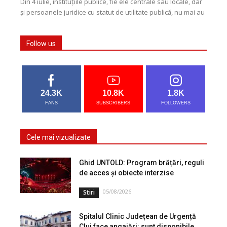
Din 4 iulie, instituțiile publice, fie ele centrale sau locale, dar
și persoanele juridice cu statut de utilitate publică, nu mai au
voie să...
Follow us
24.3K
10.8K
1.8K
FANS
SUBSCRIBERS
FOLLOWERS
Cele mai vizualizate
Ghid UNTOLD: Program brățări, reguli
de acces și obiecte interzise
05/08/2026
Stiri
Spitalul Clinic Județean de Urgență
Cluj face angajări: sunt disponibile