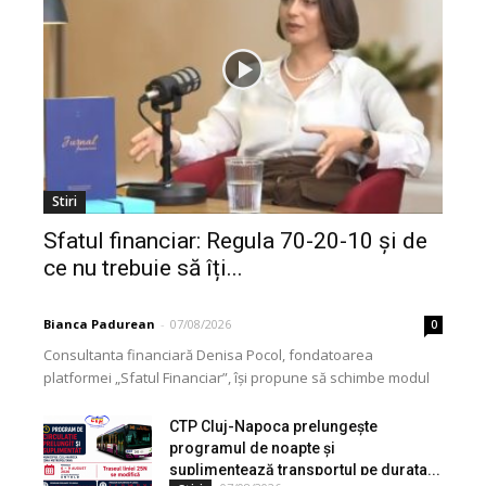
Stiri
Sfatul financiar: Regula 70-20-10 și de
ce nu trebuie să îți...
Bianca Padurean
-
07/08/2026
0
Consultanta financiară Denisa Pocol, fondatoarea
platformei „Sfatul Financiar”, își propune să schimbe modul
în care populația își gestionează veniturile. Cu o experiență
de peste...
CTP Cluj-Napoca prelungește
programul de noapte și
suplimentează transportul pe durata...