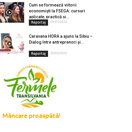
Cum se formează viitorii
economiști la FSEGA: cursuri
aplicate, practică și...
09/07/2026
Reportaj
Caravana HORA a ajuns la Sibiu –
Dialog între antreprenori și...
30/06/2026
Reportaj