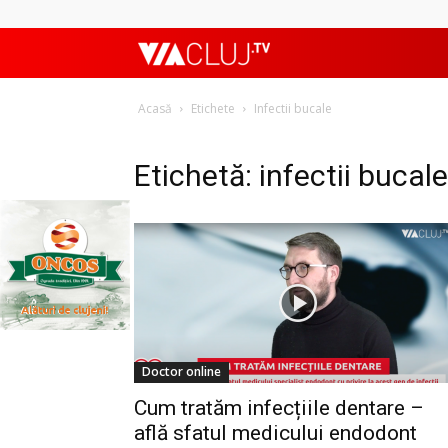
ViaClujTV
Acasă
Etichete
Infectii bucale
Etichetă: infectii bucale
Doctor online
Cum tratăm infecțiile dentare –
află sfatul medicului endodont