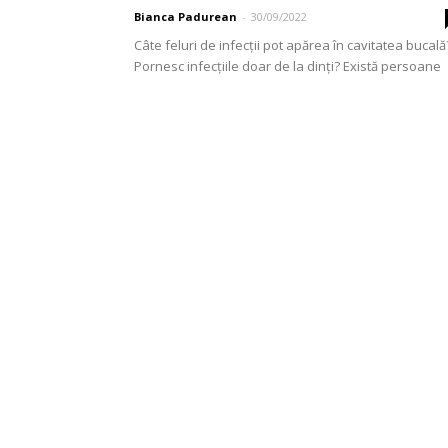
Bianca Padurean
-
30/09/2022
Câte feluri de infecții pot apărea în cavitatea bucală
Pornesc infecțiile doar de la dinți? Există persoane
mai predispuse la carii? Pot trece aceste...