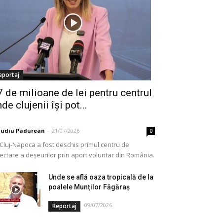
eportaj
7 de milioane de lei pentru centrul
de clujenii își pot...
audiu Padurean
-
21/07/2026
0
 Cluj-Napoca a fost deschis primul centru de
lectare a deșeurilor prin aport voluntar din România.
e vorba de o investiție cofinanțată de Uniunea...
Unde se află oaza tropicală de la
poalele Munților Făgăraș
09/07/2026
Reportaj