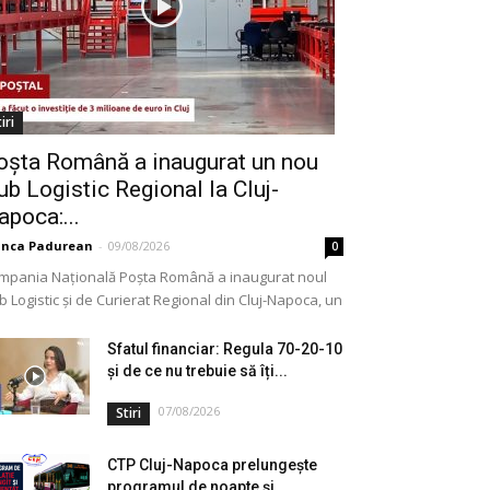
iri
oșta Română a inaugurat un nou
ub Logistic Regional la Cluj-
apoca:...
anca Padurean
-
09/08/2026
0
mpania Națională Poșta Română a inaugurat noul
 Logistic și de Curierat Regional din Cluj-Napoca, un
ectiv modernizat printr-o investiție de aproximativ 3
ioane...
Sfatul financiar: Regula 70-20-10
și de ce nu trebuie să îți...
07/08/2026
Stiri
CTP Cluj-Napoca prelungește
programul de noapte și