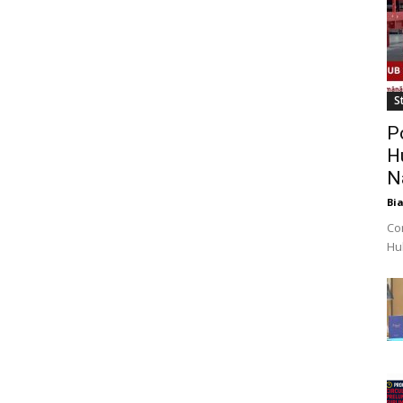
St
P
H
N
Bi
Co
Hub
obi
mil