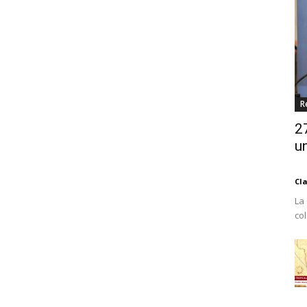
R
2
un
Cl
La
co
Est