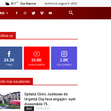
C
20.7
duminică, august 9, 2026
Cluj-Napoca
NII
Follow us
24.3K
10.8K
1.8K
FANS
SUBSCRIBERS
FOLLOWERS
Cele mai vizualizate
Spitalul Clinic Județean de
Urgență Cluj face angajări: sunt
disponibile 75...
06/08/2026
Stiri