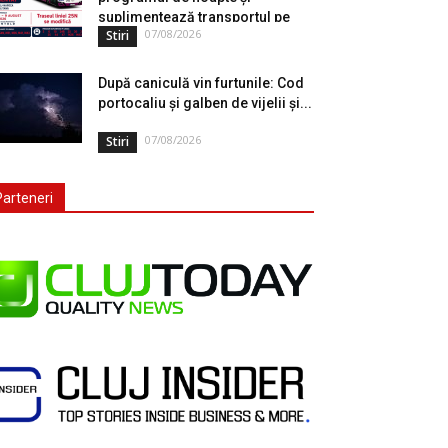
suplimentează transportul pe
07/08/2026
Stiri
durata...
După caniculă vin furtunile: Cod
portocaliu și galben de vijelii și...
07/08/2026
Stiri
Parteneri