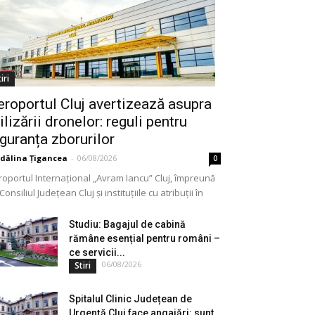
iri
eroportul Cluj avertizează asupra
ilizării dronelor: reguli pentru
iguranța zborurilor
dălina Țigancea
-
06/08/2026
0
roportul Internațional „Avram Iancu” Cluj, împreună
Consiliul Județean Cluj și instituțiile cu atribuții în
meniu, a lansat o campanie de informare privind
lizarea...
Studiu: Bagajul de cabină
rămâne esențial pentru români –
ce servicii...
06/08/2026
Stiri
Spitalul Clinic Județean de
Urgență Cluj face angajări: sunt