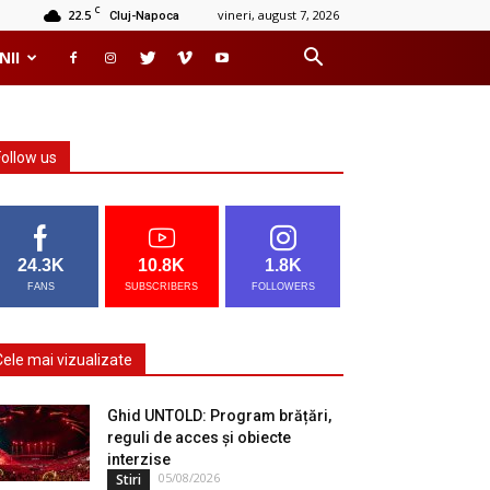
C
22.5
vineri, august 7, 2026
Cluj-Napoca
NII
Follow us
24.3K
10.8K
1.8K
FANS
SUBSCRIBERS
FOLLOWERS
Cele mai vizualizate
Ghid UNTOLD: Program brățări,
reguli de acces și obiecte
interzise
05/08/2026
Stiri