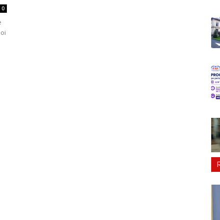
0
e
oi