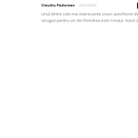
Claudiu Padurean
-
22/01/2024
Unul dintre cele mai interesante soiuri autohtone d
struguri pentru vin din România este Creața. Acest s
vechi este denumit și Riesling de Banat,...