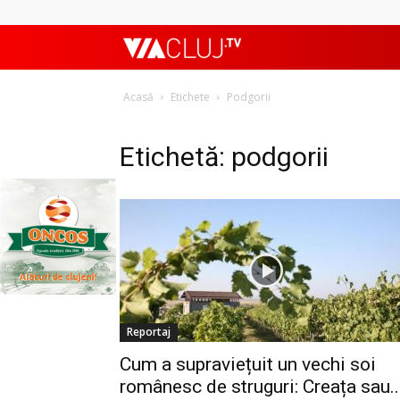
ViaClujTV
Acasă
Etichete
Podgorii
Etichetă: podgorii
Reportaj
Cum a supraviețuit un vechi soi
românesc de struguri: Creața sau..