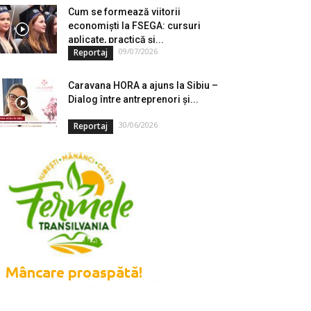
Cum se formează viitorii
economiști la FSEGA: cursuri
aplicate, practică și...
09/07/2026
Reportaj
Caravana HORA a ajuns la Sibiu –
Dialog între antreprenori și...
30/06/2026
Reportaj