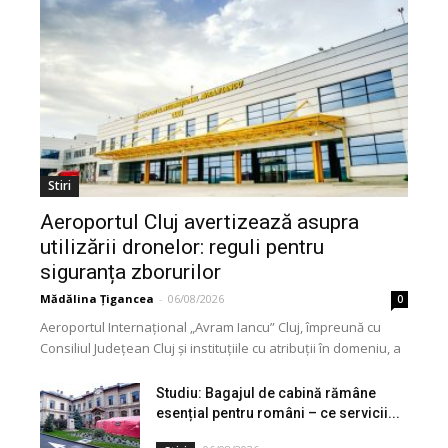
Stiri
Aeroportul Cluj avertizează asupra
utilizării dronelor: reguli pentru
siguranța zborurilor
Mădălina Țigancea
-
06/08/2026
0
Aeroportul Internațional „Avram Iancu” Cluj, împreună cu
Consiliul Județean Cluj și instituțiile cu atribuții în domeniu, a
lansat o campanie de informare privind utilizarea...
Studiu: Bagajul de cabină rămâne
esențial pentru români – ce servicii...