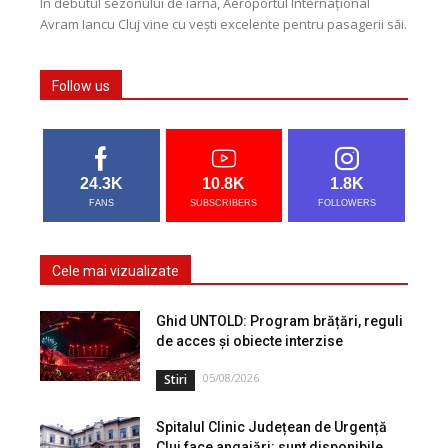
În debutul sezonului de iarnă, Aeroportul Internațional
Avram Iancu Cluj vine cu vești excelente pentru pasagerii săi.
Românii pot zbura direct la Stuttgart, Germania,...
Follow us
24.3K
10.8K
1.8K
FANS
SUBSCRIBERS
FOLLOWERS
Cele mai vizualizate
Ghid UNTOLD: Program brățări, reguli
de acces și obiecte interzise
05/08/2026
Stiri
Spitalul Clinic Județean de Urgență
Cluj face angajări: sunt disponibile