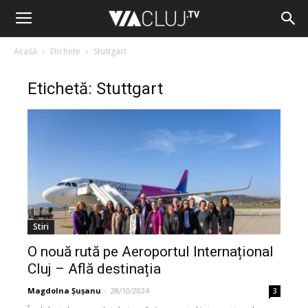
Acasă
Etichete
Stuttgart
Etichetă: Stuttgart
Stiri
O nouă rută pe Aeroportul Internațional
Cluj – Află destinația
Magdolna Șușanu
-
28/10/2024
3