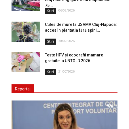
75...
06/08/2026
Stiri
Cules de mure la USAMV Cluj-Napoca:
acces în plantația fără spini...
30/07/2026
Stiri
Teste HPV și ecografii mamare
gratuite la UNTOLD 2026
31/07/2026
Stiri
Reportaj