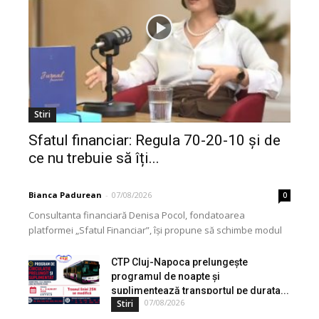
Stiri
Sfatul financiar: Regula 70-20-10 și de
ce nu trebuie să îți...
Bianca Padurean
-
07/08/2026
0
Consultanta financiară Denisa Pocol, fondatoarea
platformei „Sfatul Financiar”, își propune să schimbe modul
în care populația își gestionează veniturile. Cu o experiență
de peste...
CTP Cluj-Napoca prelungește
programul de noapte și
suplimentează transportul pe durata...
07/08/2026
Stiri