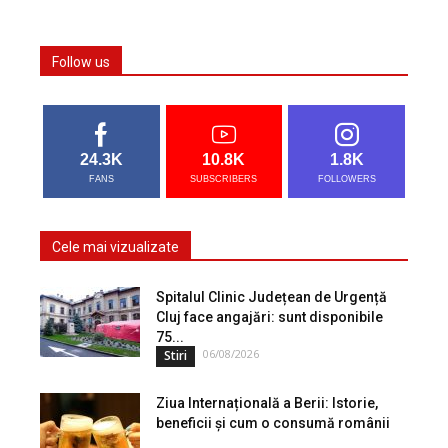
Follow us
24.3K
10.8K
1.8K
FANS
SUBSCRIBERS
FOLLOWERS
Cele mai vizualizate
Spitalul Clinic Județean de Urgență
Cluj face angajări: sunt disponibile
75...
06/08/2026
Stiri
Ziua Internațională a Berii: Istorie,
beneficii și cum o consumă românii