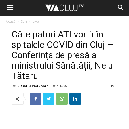
Acasă
Stiri
Live
Câte paturi ATI vor fi în
spitalele COVID din Cluj –
Conferința de presă a
ministrului Sănătății, Nelu
Tătaru
De
Claudiu Padurean
-
04/11/2020
0