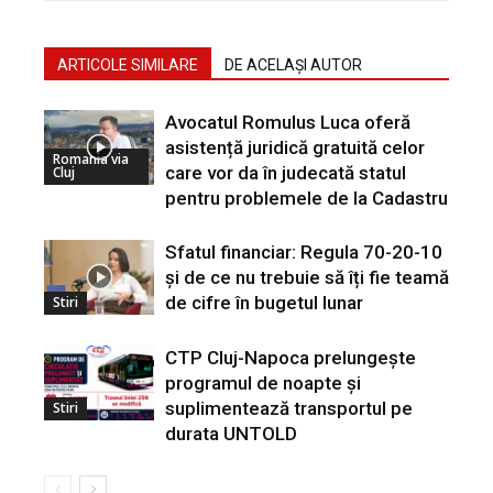
ARTICOLE SIMILARE
DE ACELAȘI AUTOR
Avocatul Romulus Luca oferă
asistență juridică gratuită celor
Romania via
care vor da în judecată statul
Cluj
pentru problemele de la Cadastru
Sfatul financiar: Regula 70-20-10
și de ce nu trebuie să îți fie teamă
de cifre în bugetul lunar
Stiri
CTP Cluj-Napoca prelungește
programul de noapte și
suplimentează transportul pe
Stiri
durata UNTOLD