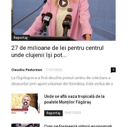
Reportaj
27 de milioane de lei pentru centrul
unde clujenii își pot...
Claudiu Padurean
-
21/07/2026
0
La Cluj-Napoca a fost deschis primul centru de colectare a
deșeurilor prin aport voluntar din România. Este vorba de o
investiție cofinanțată de Uniunea...
Unde se află oaza tropicală de la
poalele Munților Făgăraș
09/07/2026
Reportaj
Cum se formează viitorii economiști