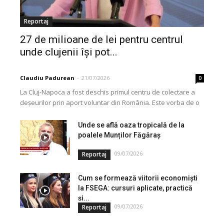
Reportaj
27 de milioane de lei pentru centrul
unde clujenii își pot...
Claudiu Padurean
-
21/07/2026
0
La Cluj-Napoca a fost deschis primul centru de colectare a
deșeurilor prin aport voluntar din România. Este vorba de o
investiție cofinanțată de Uniunea...
Unde se află oaza tropicală de la
poalele Munților Făgăraș
09/07/2026
Reportaj
Cum se formează viitorii economiști
la FSEGA: cursuri aplicate, practică
și...
09/07/2026
Reportaj