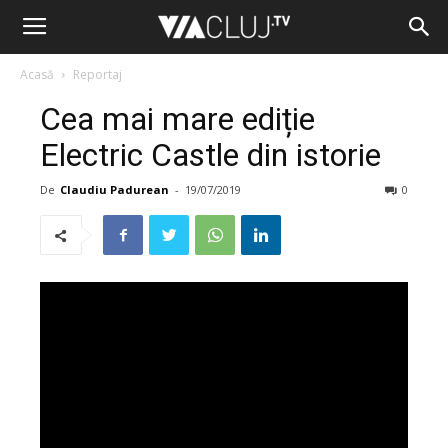
Acasă
Reportaj
Cea mai mare ediție
Electric Castle din istorie
De
Claudiu Padurean
-
19/07/2019
0