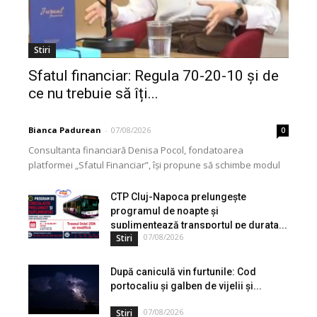
Stiri
Sfatul financiar: Regula 70-20-10 și de
ce nu trebuie să îți...
Bianca Padurean
-
07/08/2026
0
Consultanta financiară Denisa Pocol, fondatoarea
platformei „Sfatul Financiar”, își propune să schimbe modul
în care populația își gestionează veniturile. Cu o experiență
de peste...
CTP Cluj-Napoca prelungește
programul de noapte și
suplimentează transportul pe durata...
07/08/2026
Stiri
După caniculă vin furtunile: Cod
portocaliu și galben de vijelii și...
07/08/2026
Stiri