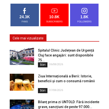
24.3K
10.8K
1.8K
FANS
SUBSCRIBERS
FOLLOWERS
Cele mai vizualizate
Spitalul Clinic Județean de Urgență
Cluj face angajări: sunt disponibile
75...
06/08/2026
Stiri
Ziua Internațională a Berii: Istorie,
beneficii și cum o consumă românii
07/08/2026
Stiri
Bilanț prima zi UNTOLD: Fără incidente
grave, sancțiuni de peste 97.000...