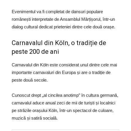
Evenimentul va fi completat de dansuri populare
românești interpretate de
Ansamblul Mărțișorul
, într-un
dialog cultural dedicat prieteniei dintre cele două orașe.
Carnavalul din Köln, o tradiție de
peste 200 de ani
Carnavalul din Köln
este considerat unul dintre cele mai
importante carnavaluri din Europa și are o tradiție de
peste două secole.
Cunoscut drept „al cincilea anotimp” în cultura germană,
carnavalul aduce anual zeci de mii de turiști și localnici
pe străzile orașului
Köln
, într-un spectacol de culoare,
muzică și satiră socială.