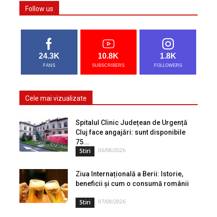
Follow us
24.3K
10.8K
1.8K
FANS
SUBSCRIBERS
FOLLOWERS
Cele mai vizualizate
Spitalul Clinic Județean de Urgență
Cluj face angajări: sunt disponibile
75...
06/08/2026
Stiri
Ziua Internațională a Berii: Istorie,
beneficii și cum o consumă românii
07/08/2026
Stiri