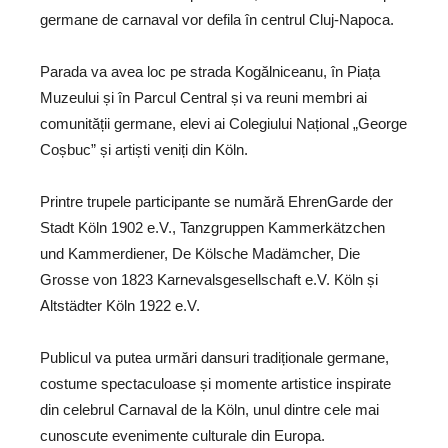
germane de carnaval vor defila în centrul
Cluj-Napoca
.
Parada va avea loc pe strada Kogălniceanu, în Piața
Muzeului și în Parcul Central și va reuni membri ai
comunității germane, elevi ai Colegiului Național „George
Coșbuc” și artiști veniți din
Köln
.
Printre trupele participante se numără EhrenGarde der
Stadt Köln 1902 e.V., Tanzgruppen Kammerkätzchen
und Kammerdiener, De Kölsche Madämcher, Die
Grosse von 1823 Karnevalsgesellschaft e.V. Köln și
Altstädter Köln 1922 e.V.
Publicul va putea urmări dansuri tradiționale germane,
costume spectaculoase și momente artistice inspirate
din celebrul Carnaval de la Köln, unul dintre cele mai
cunoscute evenimente culturale din Europa.