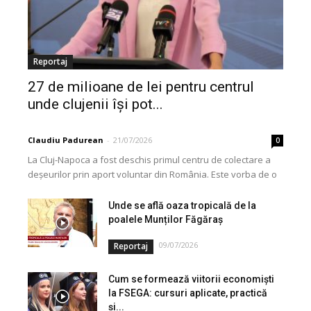
Reportaj
27 de milioane de lei pentru centrul
unde clujenii își pot...
Claudiu Padurean
-
21/07/2026
0
La Cluj-Napoca a fost deschis primul centru de colectare a
deșeurilor prin aport voluntar din România. Este vorba de o
investiție cofinanțată de Uniunea...
Unde se află oaza tropicală de la
poalele Munților Făgăraș
09/07/2026
Reportaj
Cum se formează viitorii economiști
la FSEGA: cursuri aplicate, practică
și...