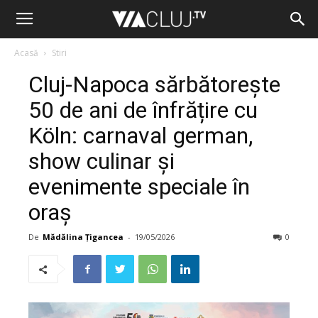
Acasă
Stiri
Cluj-Napoca sărbătorește
50 de ani de înfrățire cu
Köln: carnaval german,
show culinar și
evenimente speciale în
oraș
De
Mădălina Țigancea
-
19/05/2026
0