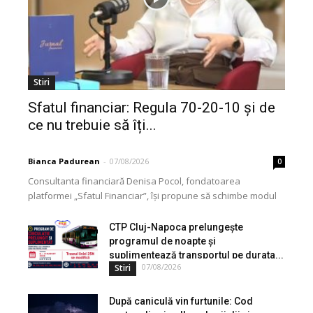
Stiri
Sfatul financiar: Regula 70-20-10 și de
ce nu trebuie să îți...
Bianca Padurean
-
07/08/2026
0
Consultanta financiară Denisa Pocol, fondatoarea
platformei „Sfatul Financiar”, își propune să schimbe modul
în care populația își gestionează veniturile. Cu o experiență
de peste...
CTP Cluj-Napoca prelungește
programul de noapte și
suplimentează transportul pe durata...
07/08/2026
Stiri
După caniculă vin furtunile: Cod