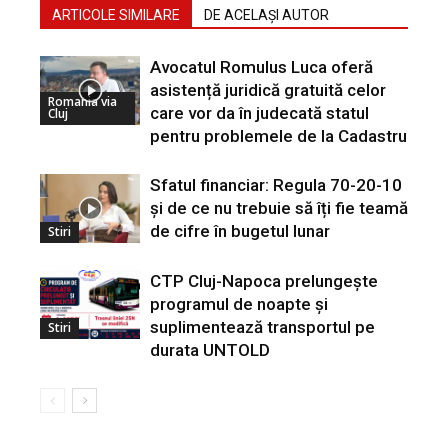
ARTICOLE SIMILARE
DE ACELAȘI AUTOR
Avocatul Romulus Luca oferă
asistență juridică gratuită celor
Romania via
care vor da în judecată statul
Cluj
pentru problemele de la Cadastru
Sfatul financiar: Regula 70-20-10
și de ce nu trebuie să îți fie teamă
de cifre în bugetul lunar
Stiri
CTP Cluj-Napoca prelungește
programul de noapte și
suplimentează transportul pe
Stiri
durata UNTOLD