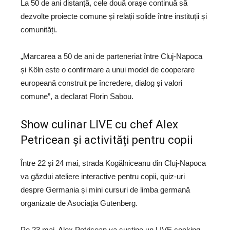
La 50 de ani distanță, cele două orașe continuă să
dezvolte proiecte comune și relații solide între instituții și
comunități.
„Marcarea a 50 de ani de parteneriat între Cluj-Napoca
și Köln este o confirmare a unui model de cooperare
europeană construit pe încredere, dialog și valori
comune”, a declarat
Florin Sabou
.
Show culinar LIVE cu chef Alex
Petricean și activități pentru copii
Între 22 și 24 mai, strada Kogălniceanu din
Cluj-Napoca
va găzdui ateliere interactive pentru copii, quiz-uri
despre Germania și mini cursuri de limba germană
organizate de
Asociația Gutenberg
.
Pe 23 mai,
Alex Petricean
va susține un LIVE cooking