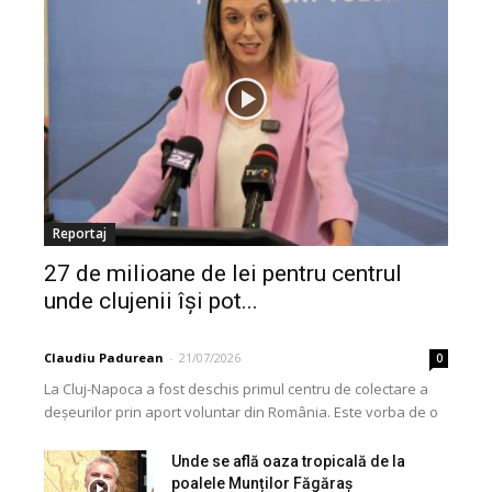
Reportaj
27 de milioane de lei pentru centrul
unde clujenii își pot...
Claudiu Padurean
-
21/07/2026
0
La Cluj-Napoca a fost deschis primul centru de colectare a
deșeurilor prin aport voluntar din România. Este vorba de o
investiție cofinanțată de Uniunea...
Unde se află oaza tropicală de la
poalele Munților Făgăraș