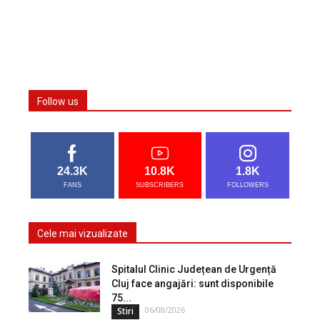
Follow us
24.3K
10.8K
1.8K
FANS
SUBSCRIBERS
FOLLOWERS
Cele mai vizualizate
Spitalul Clinic Județean de Urgență
Cluj face angajări: sunt disponibile
75...
06/08/2026
Stiri