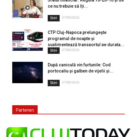
Sfatul financiar: Regula 70-20-10 și de
ce nu trebuie să îți...
07/08/2026
Stiri
CTP Cluj-Napoca prelungește
programul de noapte și
suplimentează transportul pe durata...
07/08/2026
Stiri
După caniculă vin furtunile: Cod
portocaliu și galben de vijelii și...
07/08/2026
Stiri
Parteneri