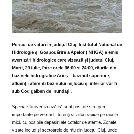
Pericol de viituri în județul Cluj. Institutul Național de
Hidrologie și Gospodărire a Apelor (INHGA) a emis
avertizări hidrologice care vizează și județul Cluj.
Marți, 29 iulie, între orele 06:00 și 24:00, râurile din
bazinele hidrografice Arieș – bazinul superior și
afluenții aferenți bazinului mijlociu și inferior vor fi
sub Cod galben de inundații.
Specialiștii avertizează că sunt posibile scurgeri
importante pe versanți, torenți și viituri rapide pe râurile
mici, cu posibile depășiri ale cotelor de atenție. Zonele
vizate includ și sectoarele de râu din județul Cluj, unde