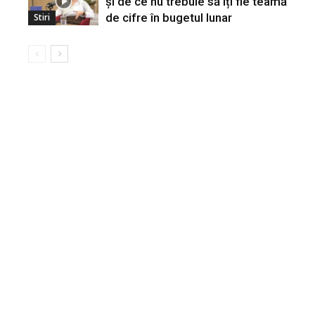
și de ce nu trebuie să îți fie teamă
de cifre în bugetul lunar
Stiri