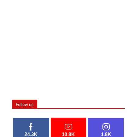
Follow us
24.3K
10.8K
1.8K