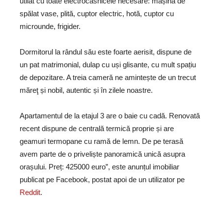
utilat cu toate electrocasnicele necesare: mașină de
spălat vase, plită, cuptor electric, hotă, cuptor cu
microunde, frigider.
Dormitorul la rândul său este foarte aerisit, dispune de
un pat matrimonial, dulap cu uși glisante, cu mult spațiu
de depozitare. A treia cameră ne amintește de un trecut
măreţ și nobil, autentic și în zilele noastre.
Apartamentul de la etajul 3 are o baie cu cadă. Renovată
recent dispune de centrală termică proprie și are
geamuri termopane cu ramă de lemn. De pe terasă
avem parte de o priveliște panoramică unică asupra
orașului. Preț: 425000 euro”, este anunțul imobiliar
publicat pe Facebook, postat apoi de un utilizator pe
Reddit
.