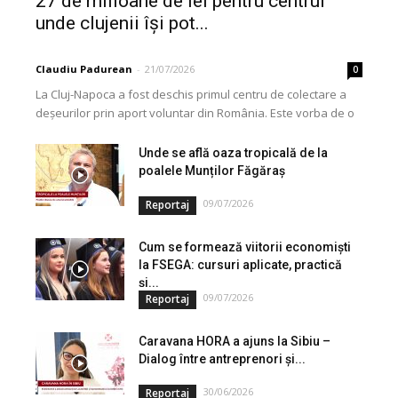
27 de milioane de lei pentru centrul
unde clujenii își pot...
Claudiu Padurean
-
21/07/2026
0
La Cluj-Napoca a fost deschis primul centru de colectare a
deșeurilor prin aport voluntar din România. Este vorba de o
investiție cofinanțată de Uniunea...
Unde se află oaza tropicală de la
poalele Munților Făgăraș
09/07/2026
Reportaj
Cum se formează viitorii economiști
la FSEGA: cursuri aplicate, practică
și...
09/07/2026
Reportaj
Caravana HORA a ajuns la Sibiu –
Dialog între antreprenori și...
30/06/2026
Reportaj