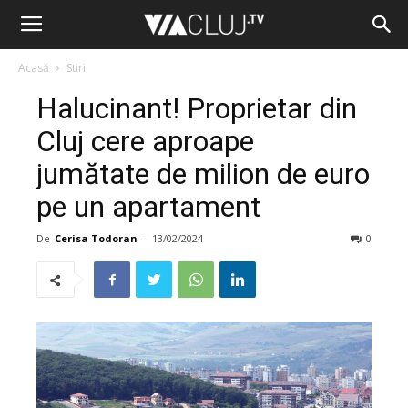
Acasă
Stiri
Halucinant! Proprietar din
Cluj cere aproape
jumătate de milion de euro
pe un apartament
De
Cerisa Todoran
-
13/02/2024
0