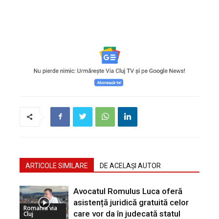
ARTICOLE SIMILARE
DE ACELAȘI AUTOR
Avocatul Romulus Luca oferă
asistență juridică gratuită celor
Romania via
care vor da în judecată statul
Cluj