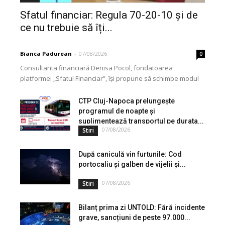
Sfatul financiar: Regula 70-20-10 și de
ce nu trebuie să îți...
Bianca Padurean
-
07/08/2026
0
Consultanta financiară Denisa Pocol, fondatoarea
platformei „Sfatul Financiar”, își propune să schimbe modul
în care populația își gestionează veniturile. Cu o experiență
de peste...
CTP Cluj-Napoca prelungește
programul de noapte și
suplimentează transportul pe durata...
07/08/2026
Stiri
După caniculă vin furtunile: Cod
portocaliu și galben de vijelii și...
07/08/2026
Stiri
Bilanț prima zi UNTOLD: Fără incidente
grave, sancțiuni de peste 97.000...