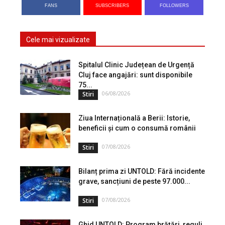
FANS
SUBSCRIBERS
FOLLOWERS
Cele mai vizualizate
Spitalul Clinic Județean de Urgență
Cluj face angajări: sunt disponibile
75...
06/08/2026
Stiri
Ziua Internațională a Berii: Istorie,
beneficii și cum o consumă românii
07/08/2026
Stiri
Bilanț prima zi UNTOLD: Fără incidente
grave, sancțiuni de peste 97.000...
07/08/2026
Stiri
Ghid UNTOLD: Program brățări, reguli