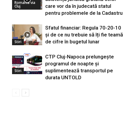
Romania via
care vor da în judecată statul
Cluj
pentru problemele de la Cadastru
Sfatul financiar: Regula 70-20-10
și de ce nu trebuie să îți fie teamă
de cifre în bugetul lunar
Stiri
CTP Cluj-Napoca prelungește
programul de noapte și
suplimentează transportul pe
Stiri
durata UNTOLD