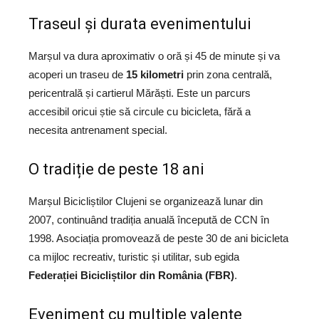
Traseul și durata evenimentului
Marșul va dura aproximativ o oră și 45 de minute și va
acoperi un traseu de
15 kilometri
prin zona centrală,
pericentrală și cartierul Mărăști. Este un parcurs
accesibil oricui știe să circule cu bicicleta, fără a
necesita antrenament special.
O tradiție de peste 18 ani
Marșul Bicicliștilor Clujeni se organizează lunar din
2007, continuând tradiția anuală începută de CCN în
1998. Asociația promovează de peste 30 de ani bicicleta
ca mijloc recreativ, turistic și utilitar, sub egida
Federației Bicicliștilor din România (FBR)
.
Eveniment cu multiple valențe