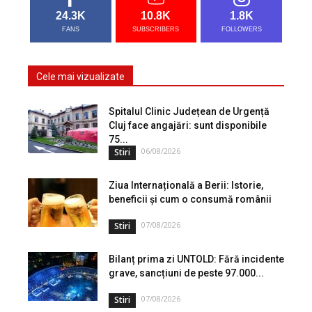
24.3K
10.8K
1.8K
FANS
SUBSCRIBERS
FOLLOWERS
Cele mai vizualizate
Spitalul Clinic Județean de Urgență
Cluj face angajări: sunt disponibile
75...
06/08/2026
Stiri
Ziua Internațională a Berii: Istorie,
beneficii și cum o consumă românii
07/08/2026
Stiri
Bilanț prima zi UNTOLD: Fără incidente
grave, sancțiuni de peste 97.000...
07/08/2026
Stiri