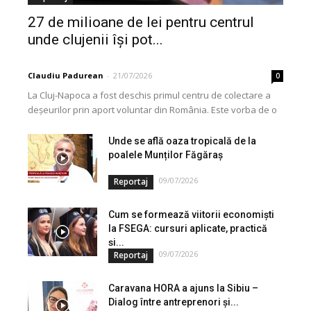
27 de milioane de lei pentru centrul
unde clujenii își pot...
Claudiu Padurean
-
21/07/2026
0
La Cluj-Napoca a fost deschis primul centru de colectare a
deșeurilor prin aport voluntar din România. Este vorba de o
investiție cofinanțată de Uniunea...
Unde se află oaza tropicală de la
poalele Munților Făgăraș
09/07/2026
Reportaj
Cum se formează viitorii economiști
la FSEGA: cursuri aplicate, practică
și...
09/07/2026
Reportaj
Caravana HORA a ajuns la Sibiu –
Dialog între antreprenori și...