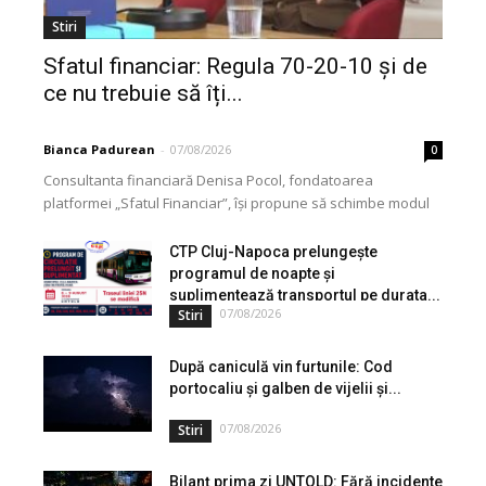
Stiri
Sfatul financiar: Regula 70-20-10 și de
ce nu trebuie să îți...
Bianca Padurean
-
07/08/2026
0
Consultanta financiară Denisa Pocol, fondatoarea
platformei „Sfatul Financiar”, își propune să schimbe modul
în care populația își gestionează veniturile. Cu o experiență
de peste...
CTP Cluj-Napoca prelungește
programul de noapte și
suplimentează transportul pe durata...
07/08/2026
Stiri
După caniculă vin furtunile: Cod
portocaliu și galben de vijelii și...
07/08/2026
Stiri
Bilanț prima zi UNTOLD: Fără incidente