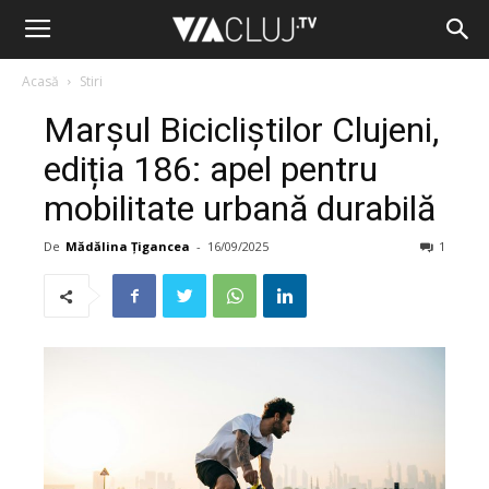
Acasă
Stiri
Marșul Bicicliștilor Clujeni,
ediția 186: apel pentru
mobilitate urbană durabilă
De
Mădălina Țigancea
-
16/09/2025
1