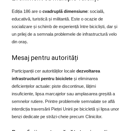
Ediția 186 are o
cvadruplă dimensiune
: socială,
educativă, turistică și militantă. Este o ocazie de
socializare și schimb de experiență între bicicliști, dar și
un prilej de a semnala problemele de infrastructură velo
din oraș.
Mesaj pentru autorități
Participanții cer autorităților locale
dezvoltarea
infrastructurii pentru biciclete
și eliminarea
deficiențelor actuale: piste discontinue, lățimi
insuficiente, lipsa marcajelor sau amplasarea greșită a
semnelor rutiere. Printre problemele semnalate se află
interdicția traversării Pieței Unirii pe bicicletă și lipsa unor
benzi dedicate pe străzi-cheie precum Clinicilor.