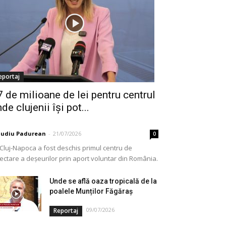
eportaj
7 de milioane de lei pentru centrul
de clujenii își pot...
audiu Padurean
-
21/07/2026
0
 Cluj-Napoca a fost deschis primul centru de
lectare a deșeurilor prin aport voluntar din România.
e vorba de o investiție cofinanțată de Uniunea...
Unde se află oaza tropicală de la
poalele Munților Făgăraș
09/07/2026
Reportaj