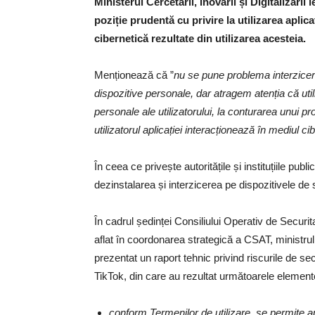
Ministerul Cercetării, Inovării și Digitalizăr
poziție prudentă cu privire la utilizarea aplic
cibernetică rezultate din utilizarea acesteia.
Menționează că ”
nu se pune problema interzicerii
dispozitive personale, dar atragem atenția că util
personale ale utilizatorului, la conturarea unui prof
utilizatorul aplicației interacționează în mediul ci
În ceea ce privește autoritățile și instituțiile p
dezinstalarea și interzicerea pe dispozitivele de s
În cadrul ședinței Consiliului Operativ de Securit
aflat în coordonarea strategică a CSAT, ministrul C
prezentat un raport tehnic privind riscurile de secur
TikTok, din care au rezultat următoarele element
conform Termenilor de utilizare, se permite ap