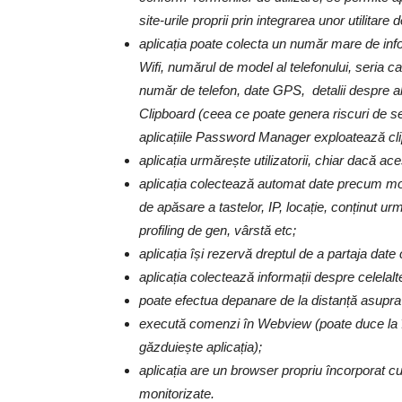
site-urile proprii prin integrarea unor utilitar
aplicația poate colecta un număr mare de infor
Wifi, numărul de model al telefonului, seria c
număr de telefon, date GPS, detalii despre al
Clipboard (ceea ce poate genera riscuri de se
aplicațiile Password Manager exploatează cli
aplicația urmărește utilizatorii, chiar dacă a
aplicația colectează automat date precum mode
de apăsare a tastelor, IP, locație, conținut urmă
profiling de gen, vârstă etc;
aplicația își rezervă dreptul de a partaja date 
aplicația colectează informații despre celelalte 
poate efectua depanare de la distanță asupra 
execută comenzi în Webview (poate duce la î
găzduiește aplicația);
aplicația are un browser propriu încorporat cu 
monitorizate.