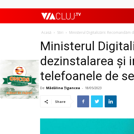
ViaClujTV
Acasă
Stiri
Ministerul Digitalizării: Recomandăm de
Ministerul Digit
dezinstalarea și 
telefoanele de se
De
Mădălina Țigancea
-
18/05/2023
Share