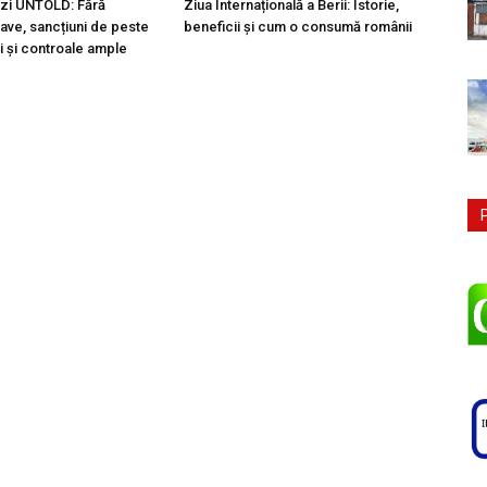
a zi UNTOLD: Fără
Ziua Internațională a Berii: Istorie,
ave, sancțiuni de peste
beneficii și cum o consumă românii
i și controale ample