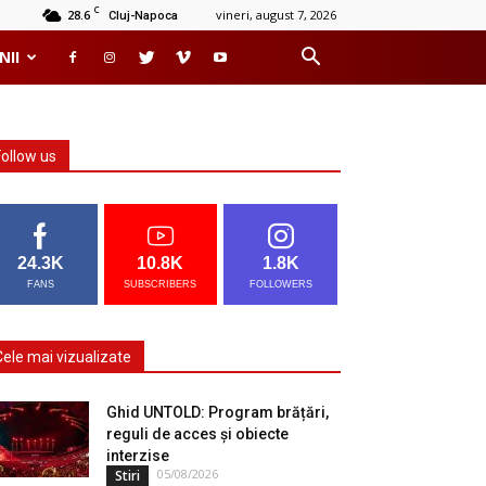
C
28.6
vineri, august 7, 2026
Cluj-Napoca
NII
Follow us
24.3K
10.8K
1.8K
FANS
SUBSCRIBERS
FOLLOWERS
Cele mai vizualizate
Ghid UNTOLD: Program brățări,
reguli de acces și obiecte
interzise
05/08/2026
Stiri