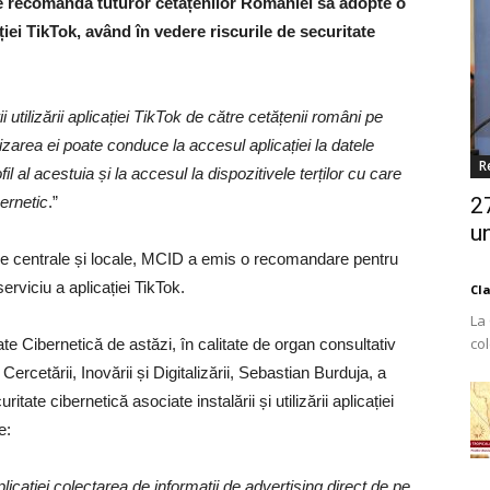
ii le recomandă tuturor cetățenilor României să adopte o
ației TikTok, având în vedere riscurile de securitate
 utilizării aplicației TikTok de către cetățenii români pe
izarea ei poate conduce la accesul aplicației la datele
R
il al acestuia și la accesul la dispozitivele terților cu care
bernetic
.”
2
un
ublice centrale și locale, MCID a emis o recomandare pentru
erviciu a aplicației TikTok.
Cl
La
co
ate Cibernetică de astăzi, în calitate de organ consultativ
Est
ercetării, Inovării și Digitalizării, Sebastian Burduja, a
itate cibernetică asociate instalării și utilizării aplicației
e:
licației colectarea de informații de advertising direct de pe