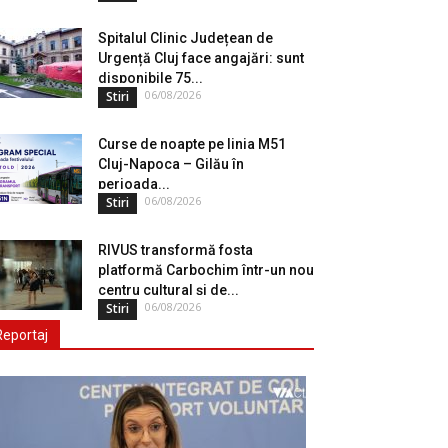
Spitalul Clinic Județean de
Urgență Cluj face angajări: sunt
disponibile 75...
06/08/2026
Stiri
Curse de noapte pe linia M51
Cluj-Napoca – Gilău în
perioada...
06/08/2026
Stiri
RIVUS transformă fosta
platformă Carbochim într-un nou
centru cultural și de...
06/08/2026
Stiri
Reportaj