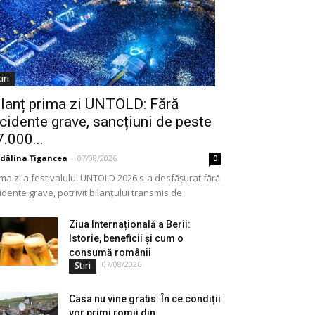
iri
ilanț prima zi UNTOLD: Fără
ncidente grave, sancțiuni de peste
.000...
dălina Țigancea
-
07/08/2026
0
ima zi a festivalului UNTOLD 2026 s-a desfășurat fără
idente grave, potrivit bilanțului transmis de
oritățile implicate în asigurarea ordinii și siguranței
lice. Forțele...
Ziua Internațională a Berii:
Istorie, beneficii și cum o
consumă românii
07/08/2026
Stiri
Casa nu vine gratis: În ce condiții
vor primi romii din...