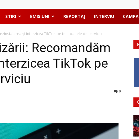
STIRI
EMISIUNI
REPORTAJ
INTERVIU
CAMPA
zinstalarea și interzicea TikTok pe telefoanele de serviciu
alizării: Recomandăm
interzicea TikTok pe
rviciu
0