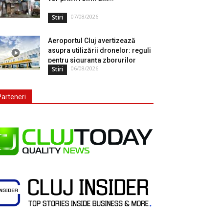
07/08/2026
Stiri
Aeroportul Cluj avertizează
asupra utilizării dronelor: reguli
pentru siguranța zborurilor
06/08/2026
Stiri
Parteneri