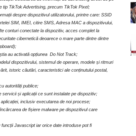
e de tip TikTok Advertising, precum TikTok Pixel;
mații despre dispozitivul utilizatorului, printre care: SSID
artelei SIM, IMEI, citire SMS, Adresa MAC a dispozitivului,
te conturi conectate la dispozitiv, acces complet la
curitate cibernetică deoarece o mare parte dintre dintre
pboard);
ceștia au activată opțiunea Do Not Track;
lul dispozitivului, sistemul de operare, modele și ritmuri
rit, istoric căutări, caracteristici ale conținutului postal,
cu autorități publice;
servicii și aplicații ce sunt instalate pe dispozitiv;
aplicației, inclusiv executarea de noi procese;
ncărcarea de fișiere malware pe dispozitivul care
funcții Javascript iar orice date introduse pot fi