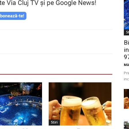
St
B
i
97
Mă
Pr
inc
aut
pub
Stiri