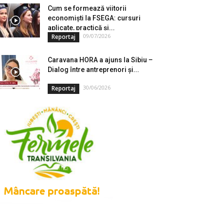
Cum se formează viitorii
economiști la FSEGA: cursuri
aplicate, practică și...
09/07/2026
Reportaj
Caravana HORA a ajuns la Sibiu –
Dialog între antreprenori și...
30/06/2026
Reportaj