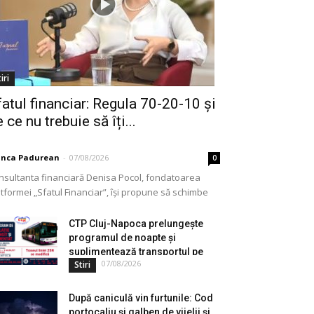
iri
fatul financiar: Regula 70-20-10 și
 ce nu trebuie să îți...
anca Padurean
-
07/08/2026
0
nsultanta financiară Denisa Pocol, fondatoarea
tformei „Sfatul Financiar”, își propune să schimbe
ul în care populația își gestionează veniturile. Cu o
periență de peste...
CTP Cluj-Napoca prelungește
programul de noapte și
suplimentează transportul pe
07/08/2026
Stiri
durata...
După caniculă vin furtunile: Cod
portocaliu și galben de vijelii și...