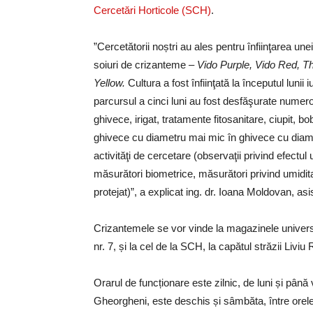
Cercetări Horticole (SCH)
.
”
Cercetătorii noștri a
u ales
pentru înfiinţarea une
soiuri de crizanteme –
Vido Purple, Vido Red, T
Yellow.
Cultura a fost înfiinţată la începutul lunii 
parcursul a cinci luni au fost desfăşurate numeroas
ghivece, irigat, tratamente fitosanitare, ciupit, b
ghivece cu diametru mai mic în ghivece cu diamet
activităţi de cercetare (observaţii privind efectu
măsurători biometrice, măsurători privind umiditat
protejat)”, a explicat ing. dr. Ioana Moldovan, asi
Crizantemele se vor vinde la magazinele universi
nr. 7, și la cel de la SCH, la capătul străzii Livi
Orarul de funcționare este zilnic, de luni și până
Gheorgheni, este deschis și sâmbăta, între orele