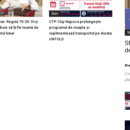
Stiri
ciar: Regula 70-20-10 și
CTP Cluj-Napoca prelungește
buie să îți fie teamă de
programul de noapte și
St
tul lunar
suplimentează transportul pe durata
UNTOLD
S
de
Bi
Co
pla
mod
ex