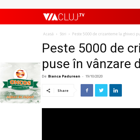
ViaClujTV
Acasă
Stiri
Peste 5000 de crizanteme la ghiveci 
Peste 5000 de cr
puse în vânzare
De
Bianca Padurean
-
19/10/2020
Share