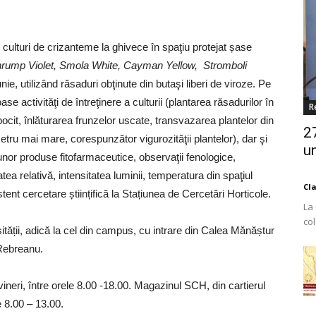
i culturi de crizanteme la ghivece
în spaţiu protejat șase
hrump Violet, Smola White, Cayman Yellow,
Stromboli
iunie, utilizând răsaduri obţinute din butaşi liberi de viroze. Pe
e activităţi de întreţinere a culturii (plantarea răsadurilor în
R
obocit, înlăturarea frunzelor uscate, transvazarea plantelor din
2
ru mai mare, corespunzător vigurozităţii plantelor), dar şi
un
l unor produse fitofarmaceutice, observaţii fenologice,
ea relativă, intensitatea luminii, temperatura din spaţiul
Cl
stent cercetare științifică la Stațiunea de Cercetări Horticole.
La
co
tății, adică la cel din campus, cu intrare din Calea Mănăștur
Est
u Rebreanu.
 vineri, între orele 8.00 -18.00. Magazinul SCH, din cartierul
 8.00 – 13.00.