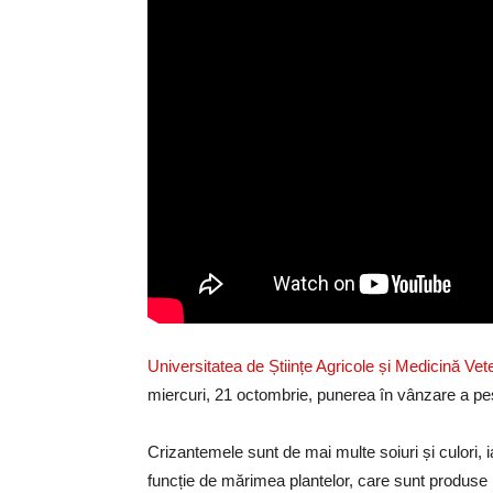
Universitatea de Științe Agricole și Medicină V
miercuri, 21 octombrie, punerea în vânzare a pes
Crizantemele sunt de mai multe soiuri și culori, iar
funcție de mărimea plantelor, care sunt produse