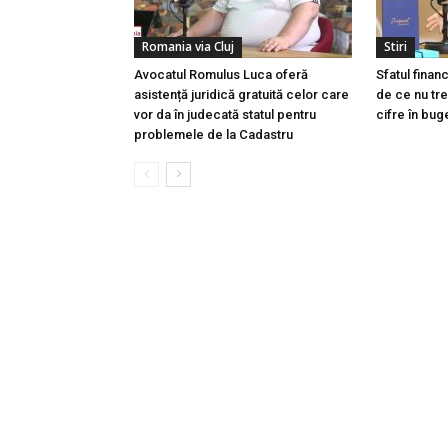
Romania via Cluj
Stiri
Avocatul Romulus Luca oferă
Sfatul finan
asistență juridică gratuită celor care
de ce nu tre
vor da în judecată statul pentru
cifre în buge
problemele de la Cadastru