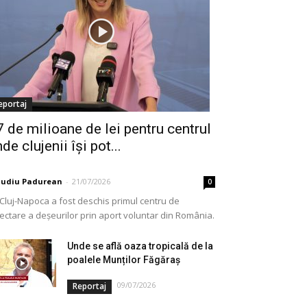
eportaj
7 de milioane de lei pentru centrul
de clujenii își pot...
audiu Padurean
-
21/07/2026
0
 Cluj-Napoca a fost deschis primul centru de
lectare a deșeurilor prin aport voluntar din România.
e vorba de o investiție cofinanțată de Uniunea...
Unde se află oaza tropicală de la
poalele Munților Făgăraș
09/07/2026
Reportaj