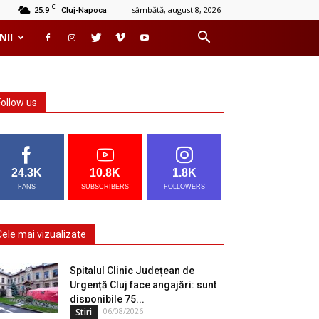
C
25.9
sâmbătă, august 8, 2026
Cluj-Napoca
NII
Follow us
24.3K
10.8K
1.8K
FANS
SUBSCRIBERS
FOLLOWERS
Cele mai vizualizate
Spitalul Clinic Județean de
Urgență Cluj face angajări: sunt
disponibile 75...
06/08/2026
Stiri