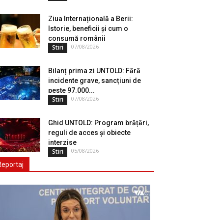
Ziua Internațională a Berii:
Istorie, beneficii și cum o
consumă românii
07/08/2026
Stiri
Bilanț prima zi UNTOLD: Fără
incidente grave, sancțiuni de
peste 97.000...
07/08/2026
Stiri
Ghid UNTOLD: Program brățări,
reguli de acces și obiecte
interzise
05/08/2026
Stiri
Reportaj