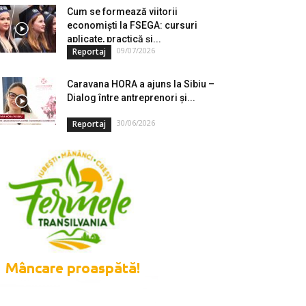
Cum se formează viitorii
economiști la FSEGA: cursuri
aplicate, practică și...
09/07/2026
Reportaj
Caravana HORA a ajuns la Sibiu –
Dialog între antreprenori și...
30/06/2026
Reportaj