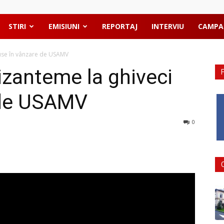
STIRI
EMISIUNI
REPORTAJ
INTERVIU
CAMPA
puse în vânzare de USAMV
izanteme la ghiveci
 de USAMV
0