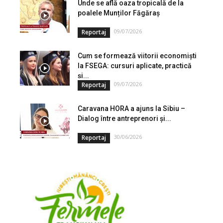
Unde se află oaza tropicală de la
poalele Munților Făgăraș
09/07/2026
Reportaj
Cum se formează viitorii economiști
la FSEGA: cursuri aplicate, practică
și...
09/07/2026
Reportaj
Caravana HORA a ajuns la Sibiu –
Dialog între antreprenori și...
30/06/2026
Reportaj