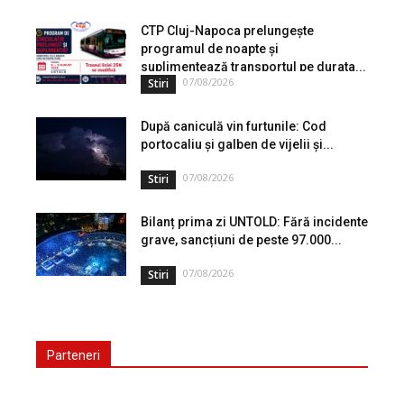
în care populația își gestionează veniturile. Cu o experiență
de peste...
CTP Cluj-Napoca prelungește
programul de noapte și
suplimentează transportul pe durata...
07/08/2026
Stiri
După caniculă vin furtunile: Cod
portocaliu și galben de vijelii și...
07/08/2026
Stiri
Bilanț prima zi UNTOLD: Fără incidente
grave, sancțiuni de peste 97.000...
07/08/2026
Stiri
Parteneri