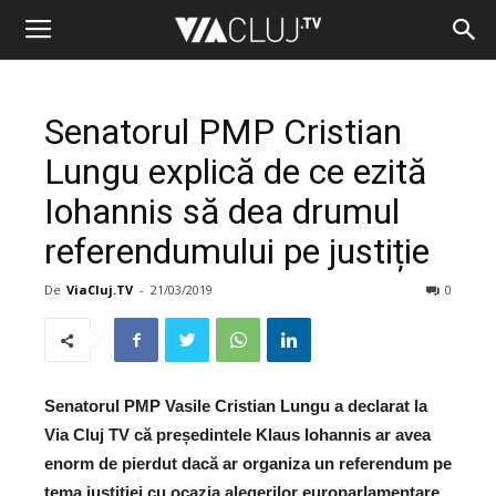
Senatorul PMP Cristian
Lungu explică de ce ezită
Iohannis să dea drumul
referendumului pe justiție
De
ViaCluj.TV
-
21/03/2019
0
Senatorul PMP Vasile Cristian Lungu a declarat la
Via Cluj TV că președintele Klaus Iohannis ar avea
enorm de pierdut dacă ar organiza un referendum pe
tema justiției cu ocazia alegerilor europarlamentare.