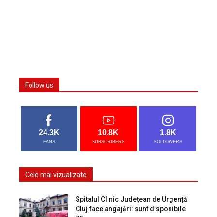
Follow us
24.3K
10.8K
1.8K
FANS
SUBSCRIBERS
FOLLOWERS
Cele mai vizualizate
Spitalul Clinic Județean de Urgență
Cluj face angajări: sunt disponibile