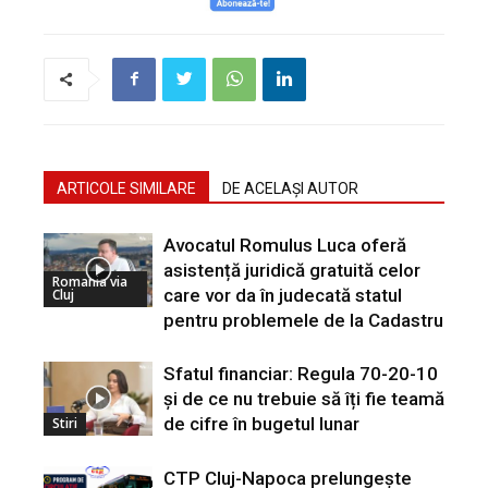
ARTICOLE SIMILARE
DE ACELAȘI AUTOR
Avocatul Romulus Luca oferă
asistență juridică gratuită celor
Romania via
care vor da în judecată statul
Cluj
pentru problemele de la Cadastru
Sfatul financiar: Regula 70-20-10
și de ce nu trebuie să îți fie teamă
de cifre în bugetul lunar
Stiri
CTP Cluj-Napoca prelungește