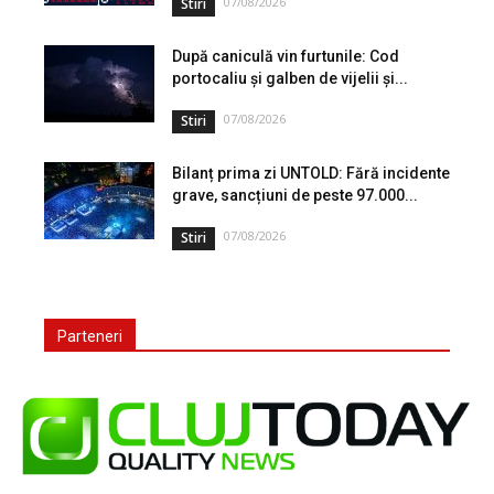
07/08/2026
Stiri
După caniculă vin furtunile: Cod
portocaliu și galben de vijelii și...
07/08/2026
Stiri
Bilanț prima zi UNTOLD: Fără incidente
grave, sancțiuni de peste 97.000...
07/08/2026
Stiri
Parteneri