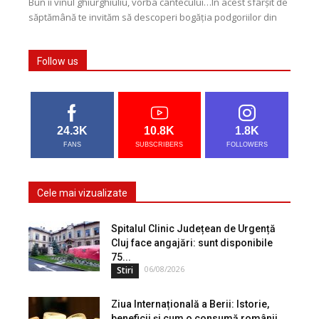
Bun îi vinul ghiurghiuliu, vorba cântecului…În acest sfârșit de
săptămână te invităm să descoperi bogăția podgoriilor din
inima Transilvaniei. Cu un pahar de vin...
Follow us
24.3K
10.8K
1.8K
FANS
SUBSCRIBERS
FOLLOWERS
Cele mai vizualizate
Spitalul Clinic Județean de Urgență
Cluj face angajări: sunt disponibile
75...
06/08/2026
Stiri
Ziua Internațională a Berii: Istorie,
beneficii și cum o consumă românii