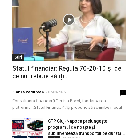
Stiri
Sfatul financiar: Regula 70-20-10 și de
ce nu trebuie să îți...
Bianca Padurean
-
07/08/2026
0
Consultanta financiară Denisa Pocol, fondatoarea
platformei „Sfatul Financiar”, își propune să schimbe modul
în care populația își gestionează veniturile. Cu o experiență
de peste...
CTP Cluj-Napoca prelungește
programul de noapte și
suplimentează transportul pe durata...