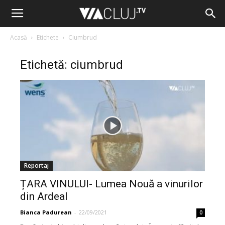
Acasă
Etichete
Ciumbrud
Etichetă: ciumbrud
Reportaj
ȚARA VINULUI- Lumea Nouă a vinurilor
din Ardeal
Bianca Padurean
-
22/09/2021
0