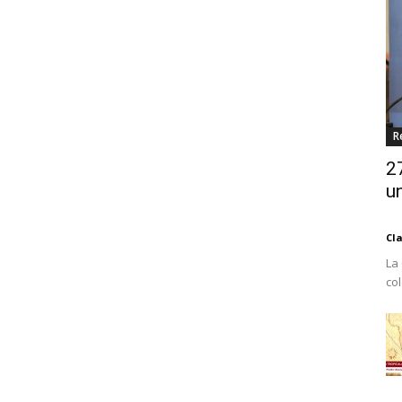
R
2
un
Cl
La
co
Est