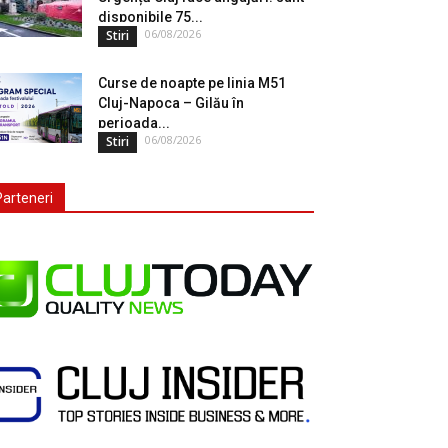
disponibile 75...
06/08/2026
Stiri
Curse de noapte pe linia M51
Cluj-Napoca – Gilău în
perioada...
06/08/2026
Stiri
Parteneri