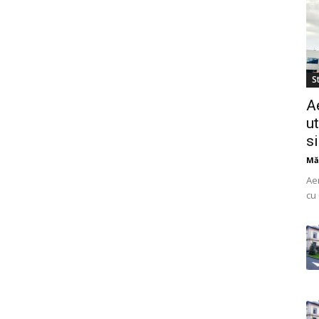
St
A
ut
s
Mă
Ae
cu 
do
uti