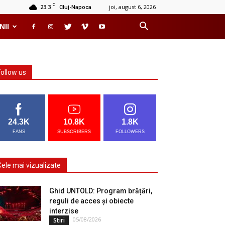
C
23.3
joi, august 6, 2026
Cluj-Napoca
NII
Follow us
24.3K
10.8K
1.8K
FANS
SUBSCRIBERS
FOLLOWERS
Cele mai vizualizate
Ghid UNTOLD: Program brățări,
reguli de acces și obiecte
interzise
05/08/2026
Stiri