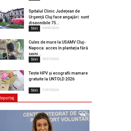
Spitalul Clinic Județean de
Urgență Cluj face angajări: sunt
disponibile 75...
06/08/2026
Stiri
Cules de mure la USAMV Cluj-
Napoca: acces în plantația fără
spini...
30/07/2026
Stiri
Teste HPV și ecografii mamare
gratuite la UNTOLD 2026
31/07/2026
Stiri
Reportaj