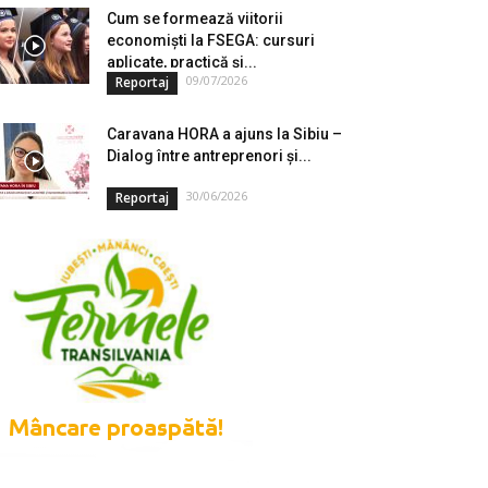
Cum se formează viitorii
economiști la FSEGA: cursuri
aplicate, practică și...
09/07/2026
Reportaj
Caravana HORA a ajuns la Sibiu –
Dialog între antreprenori și...
30/06/2026
Reportaj