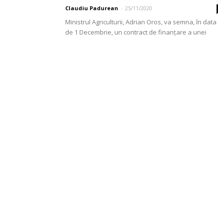
Claudiu Padurean
-
25/11/2020
Ministrul Agriculturii, Adrian Oros, va semna, în data
de 1 Decembrie, un contract de finanțare a unei
rețele de depozite destinate producătorilor români
de...