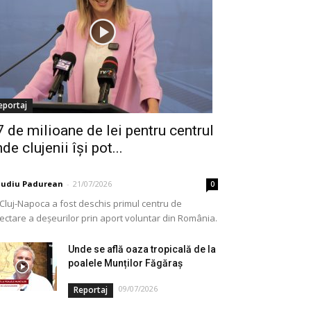
eportaj
7 de milioane de lei pentru centrul
de clujenii își pot...
audiu Padurean
-
21/07/2026
0
 Cluj-Napoca a fost deschis primul centru de
lectare a deșeurilor prin aport voluntar din România.
e vorba de o investiție cofinanțată de Uniunea...
Unde se află oaza tropicală de la
poalele Munților Făgăraș
09/07/2026
Reportaj