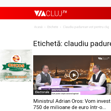
ViaClujTV
Acasă
Etichete
Claudiu padurean vot pentru cluj
Etichetă: claudiu padur
Electorale
Ministrul Adrian Oros: Vom invest
750 de milioane de euro într-o...