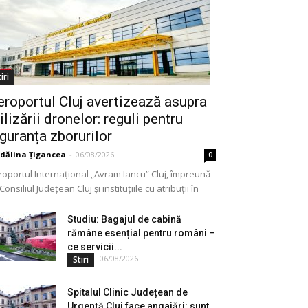
iri
eroportul Cluj avertizează asupra
ilizării dronelor: reguli pentru
iguranța zborurilor
dălina Țigancea
-
06/08/2026
0
roportul Internațional „Avram Iancu” Cluj, împreună
Consiliul Județean Cluj și instituțiile cu atribuții în
meniu, a lansat o campanie de informare privind
lizarea...
Studiu: Bagajul de cabină
rămâne esențial pentru români –
ce servicii...
06/08/2026
Stiri
Spitalul Clinic Județean de
Urgență Cluj face angajări: sunt