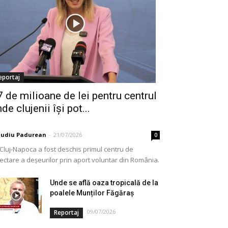
eportaj
7 de milioane de lei pentru centrul
de clujenii își pot...
audiu Padurean
-
21/07/2026
0
 Cluj-Napoca a fost deschis primul centru de
lectare a deșeurilor prin aport voluntar din România.
e vorba de o investiție cofinanțată de Uniunea...
Unde se află oaza tropicală de la
poalele Munților Făgăraș
09/07/2026
Reportaj