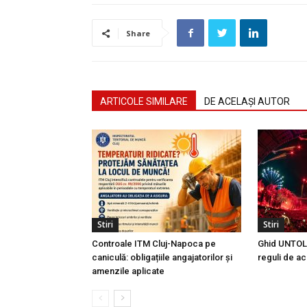
Share
ARTICOLE SIMILARE
DE ACELAȘI AUTOR
Stiri
Stiri
Controale ITM Cluj-Napoca pe
Ghid UNTOLD
caniculă: obligațiile angajatorilor și
reguli de ac
amenzile aplicate