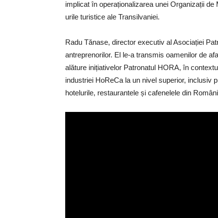
implicat în operaționalizarea unei Organizații d
urile turistice ale Transilvaniei.
Radu Tănase, director executiv al Asociației Pat
antreprenorilor. El le-a transmis oamenilor de afac
alăture inițiativelor Patronatul HORA, în context
industriei HoReCa la un nivel superior, inclusiv
hotelurile, restaurantele și cafenelele din Români