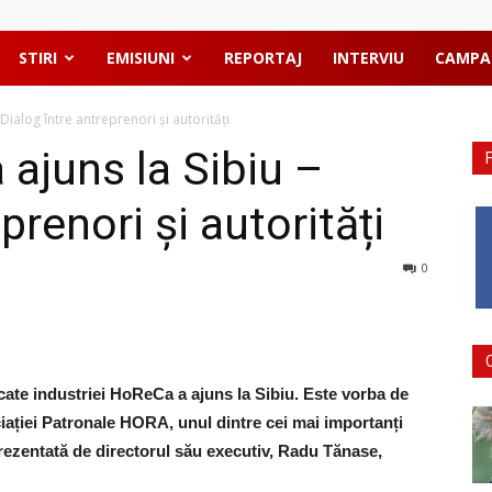
STIRI
EMISIUNI
REPORTAJ
INTERVIU
CAMPA
ialog între antreprenori și autorități
ajuns la Sibiu –
prenori și autorități
0
icate industriei HoReCa a ajuns la Sibiu. Este vorba de
iației Patronale HORA, unul dintre cei mai importanți
rezentată de directorul său executiv, Radu Tănase,