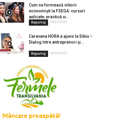
Cum se formează viitorii
economiști la FSEGA: cursuri
aplicate, practică și...
09/07/2026
Reportaj
Caravana HORA a ajuns la Sibiu –
Dialog între antreprenori și...
30/06/2026
Reportaj