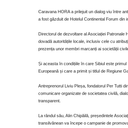
Caravana HORA a prilejuit un dialog viu între antr
a fost găzduit de Hotelul Continental Forum din i
Directorul de dezvoltare al Asociației Patrona
dovadă autoritățile locale, inclusiv cele cu atrib
prezența unor membri marcanți ai societății civil
Și aceasta în condițiile în care Sibiul este primu
Europeană și care a primit și titlul de Regiune
Antreprenorul Liviu Pleșa, fondatorul Per Tutti d
comunicare organizate de societatea civilă, dialogu
transparent.
La rândul său, Alin Chipăilă, președintele Asocia
transilvănean va începe o campanie de promovare 