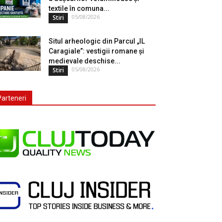
textile în comuna...
05/08/2026
Stiri
Situl arheologic din Parcul „IL
Caragiale”: vestigii romane și
medievale deschise...
05/08/2026
Stiri
Parteneri