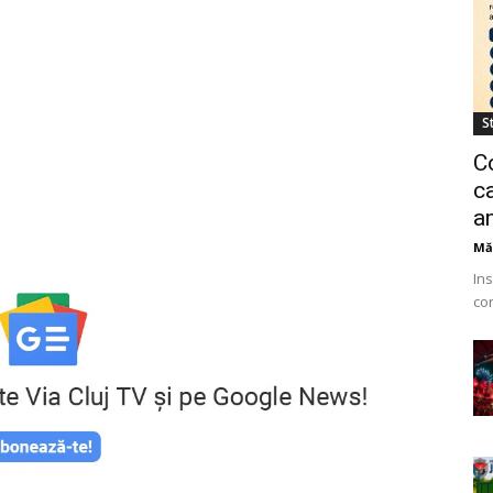
St
C
ca
a
Mă
Ins
co
Ur
ang