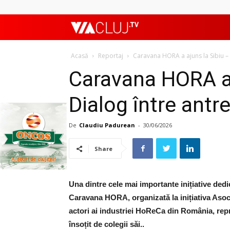
ViaClujTV
Acasă
Reportaj
Caravana HORA a ajuns la Sibiu – D
Caravana HORA a 
Dialog între antre
De
Claudiu Padurean
-
30/06/2026
Share
Una dintre cele mai importante inițiative ded
Caravana HORA, organizată la inițiativa Asoc
actori ai industriei HoReCa din România, rep
însoțit de colegii săi..