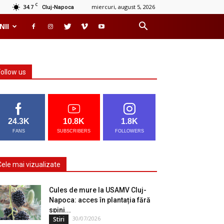
C
34.7
miercuri, august 5, 2026
Cluj-Napoca
NII
Follow us
24.3K
10.8K
1.8K
FANS
SUBSCRIBERS
FOLLOWERS
Cele mai vizualizate
Cules de mure la USAMV Cluj-
Napoca: acces în plantația fără
spini...
30/07/2026
Stiri