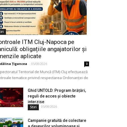
iri
ontroale ITM Cluj-Napoca pe
niculă: obligațiile angajatorilor și
menzile aplicate
dălina Țigancea
-
05/08/2026
0
pectoratul Teritorial de Muncă (ITM) Cluj efectuează
ntroale tematice privind respectarea Ordonanței de
gență nr. 99/2000. Acțiunea vizează modul în care
ajatorii aplică măsurile...
Ghid UNTOLD: Program brățări,
reguli de acces și obiecte
interzise
05/08/2026
Stiri
Campanie gratuită de colectare
a deșeurilor voluminoase și