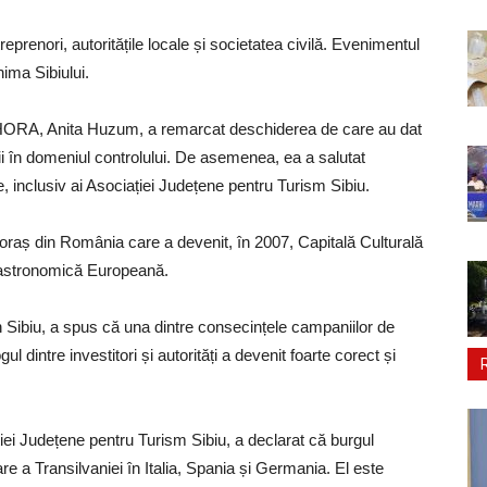
eprenori, autoritățile locale și societatea civilă. Evenimentul
nima Sibiului.
le HORA, Anita Huzum, a remarcat deschiderea de care au dat
uții în domeniul controlului. De asemenea, ea a salutat
e, inclusiv ai Asociației Județene pentru Turism Sibiu.
l oraș din România care a devenit, în 2007, Capitală Culturală
 Gastronomică Europeană.
in Sibiu, a spus că una dintre consecințele campaniilor de
l dintre investitori și autorități a devenit foarte corect și
ției Județene pentru Turism Sibiu, a declarat că burgul
a Transilvaniei în Italia, Spania și Germania. El este