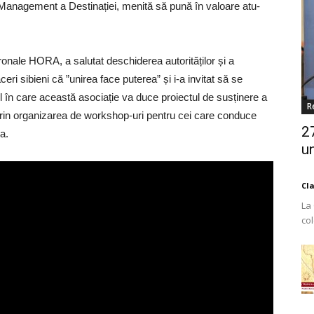
e Management a Destinației, menită să pună în valoare atu-
ronale HORA, a salutat deschiderea autorităților și a
eri sibieni că ”unirea face puterea” și i-a invitat să se
ul în care această asociație va duce proiectul de susținere a
R
 prin organizarea de workshop-uri pentru cei care conduce
2
a.
un
Cl
La
co
Est