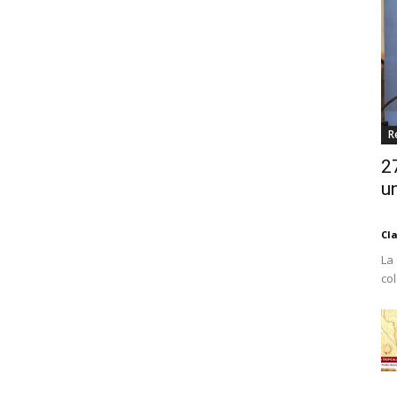
R
2
un
Cl
La
co
Est