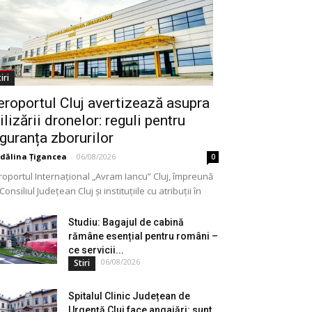
iri
eroportul Cluj avertizează asupra
ilizării dronelor: reguli pentru
iguranța zborurilor
dălina Țigancea
-
06/08/2026
0
roportul Internațional „Avram Iancu” Cluj, împreună
Consiliul Județean Cluj și instituțiile cu atribuții în
meniu, a lansat o campanie de informare privind
lizarea...
Studiu: Bagajul de cabină
rămâne esențial pentru români –
ce servicii...
06/08/2026
Stiri
Spitalul Clinic Județean de
Urgență Cluj face angajări: sunt