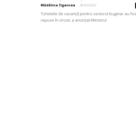
pentru bugetari –...
Mădălina Țigancea
-
28/05/2022
Tichetele de vacanţă pentru sectorul bugetar au fos
repuse în circuit, a anunțat Ministrul
Antreprenoriatului şi Turismului, Daniel Cadariu.
Potrivit acestuia, în programul de...