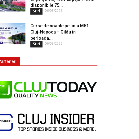
disponibile 75...
06/08/2026
Stiri
Curse de noapte pe linia M51
Cluj-Napoca – Gilău în
perioada...
06/08/2026
Stiri
Parteneri