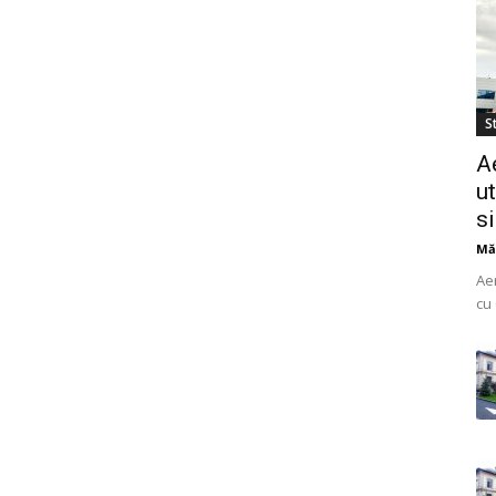
St
A
ut
s
Mă
Ae
cu 
do
uti