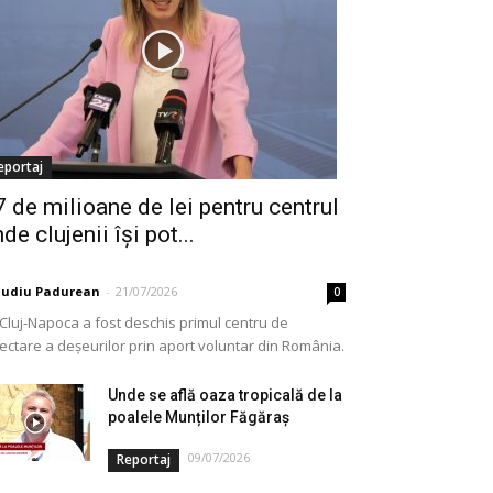
eportaj
7 de milioane de lei pentru centrul
de clujenii își pot...
audiu Padurean
-
21/07/2026
0
 Cluj-Napoca a fost deschis primul centru de
lectare a deșeurilor prin aport voluntar din România.
e vorba de o investiție cofinanțată de Uniunea...
Unde se află oaza tropicală de la
poalele Munților Făgăraș
09/07/2026
Reportaj