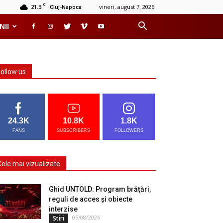
C
21.3
vineri, august 7, 2026
Cluj-Napoca
NII
Follow us
24.3K
10.8K
1.8K
FANS
SUBSCRIBERS
FOLLOWERS
Cele mai vizualizate
Ghid UNTOLD: Program brățări,
reguli de acces și obiecte
interzise
05/08/2026
Stiri