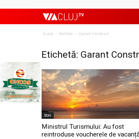
ViaClujTV
Acasă
Etichete
Garant Construct
Etichetă: Garant Const
Stiri
Ministrul Turismului: Au fost
reintroduse voucherele de vacanț