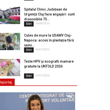
Spitalul Clinic Județean de
Urgență Cluj face angajări: sunt
disponibile 75...
06/08/2026
Stiri
Cules de mure la USAMV Cluj-
Napoca: acces în plantația fără
spini...
30/07/2026
Stiri
Teste HPV și ecografii mamare
gratuite la UNTOLD 2026
31/07/2026
Stiri
Reportaj