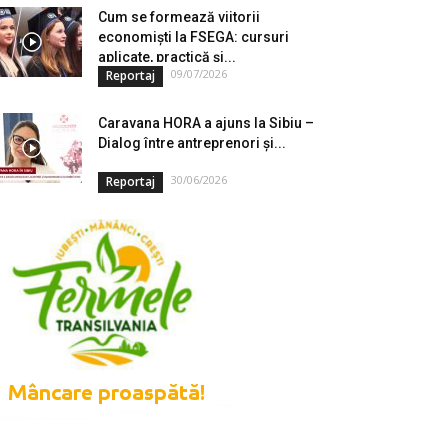
Cum se formează viitorii
economiști la FSEGA: cursuri
aplicate, practică și...
09/07/2026
Reportaj
Caravana HORA a ajuns la Sibiu –
Dialog între antreprenori și...
30/06/2026
Reportaj