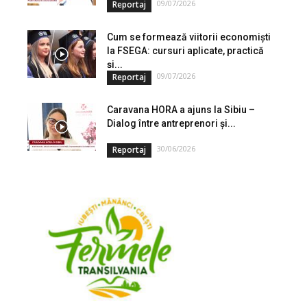
09/07/2026
Reportaj
Cum se formează viitorii economiști
la FSEGA: cursuri aplicate, practică
și...
09/07/2026
Reportaj
Caravana HORA a ajuns la Sibiu –
Dialog între antreprenori și...
30/06/2026
Reportaj