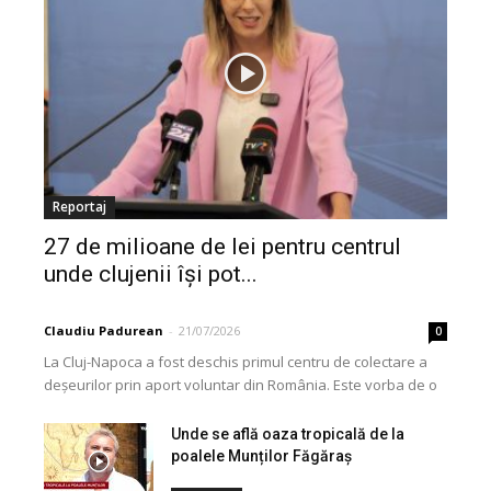
Reportaj
27 de milioane de lei pentru centrul
unde clujenii își pot...
Claudiu Padurean
-
21/07/2026
0
La Cluj-Napoca a fost deschis primul centru de colectare a
deșeurilor prin aport voluntar din România. Este vorba de o
investiție cofinanțată de Uniunea...
Unde se află oaza tropicală de la
poalele Munților Făgăraș