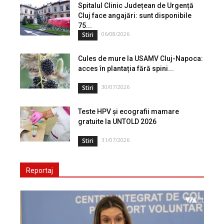
Spitalul Clinic Județean de Urgență
Cluj face angajări: sunt disponibile
75...
06/08/2026
Stiri
Cules de mure la USAMV Cluj-Napoca:
acces în plantația fără spini...
30/07/2026
Stiri
Teste HPV și ecografii mamare
gratuite la UNTOLD 2026
31/07/2026
Stiri
Reportaj