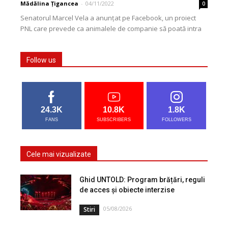
Mădălina Țigancea
-
04/11/2022
0
Senatorul Marcel Vela a anunţat pe Facebook, un proiect
PNL care prevede ca animalele de companie să poată intra
în instituţiile publice şi în...
Follow us
24.3K
10.8K
1.8K
FANS
SUBSCRIBERS
FOLLOWERS
Cele mai vizualizate
Ghid UNTOLD: Program brățări, reguli
de acces și obiecte interzise
05/08/2026
Stiri