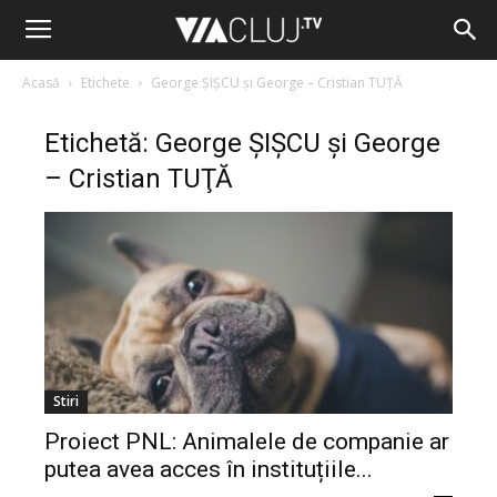
Acasă
Etichete
George ŞIŞCU şi George – Cristian TUŢĂ
Etichetă: George ŞIŞCU şi George
– Cristian TUŢĂ
Stiri
Proiect PNL: Animalele de companie ar
putea avea acces în instituțiile...