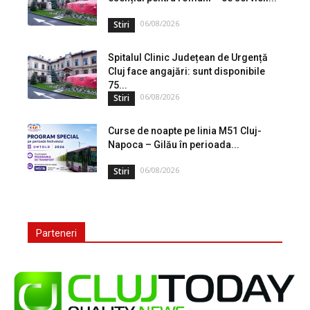
06/08/2026
Stiri
Spitalul Clinic Județean de Urgență
Cluj face angajări: sunt disponibile
75...
06/08/2026
Stiri
Curse de noapte pe linia M51 Cluj-
Napoca – Gilău în perioada...
06/08/2026
Stiri
Parteneri