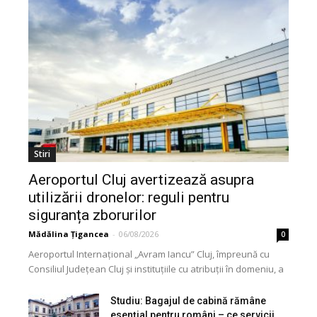
Stiri
Aeroportul Cluj avertizează asupra
utilizării dronelor: reguli pentru
siguranța zborurilor
Mădălina Țigancea
-
06/08/2026
0
Aeroportul Internațional „Avram Iancu” Cluj, împreună cu
Consiliul Județean Cluj și instituțiile cu atribuții în domeniu, a
lansat o campanie de informare privind utilizarea...
Studiu: Bagajul de cabină rămâne
esențial pentru români – ce servicii...