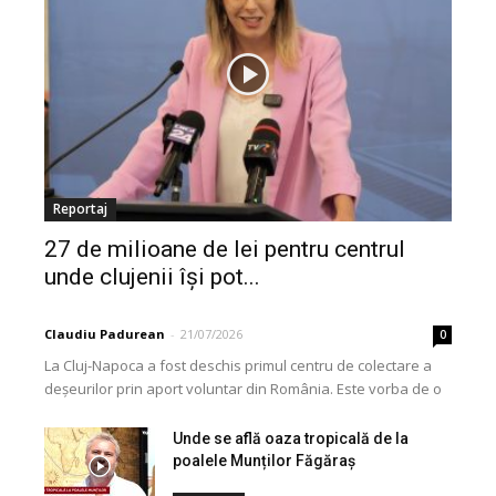
Reportaj
27 de milioane de lei pentru centrul
unde clujenii își pot...
Claudiu Padurean
-
21/07/2026
0
La Cluj-Napoca a fost deschis primul centru de colectare a
deșeurilor prin aport voluntar din România. Este vorba de o
investiție cofinanțată de Uniunea...
Unde se află oaza tropicală de la
poalele Munților Făgăraș