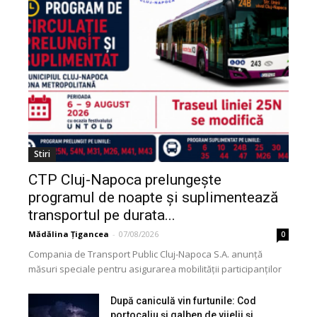
Stiri
CTP Cluj-Napoca prelungește
programul de noapte și suplimentează
transportul pe durata...
Mădălina Țigancea
-
07/08/2026
0
Compania de Transport Public Cluj-Napoca S.A. anunță
măsuri speciale pentru asigurarea mobilității participanților
pe parcursul Festivalului UNTOLD, în perioada 6–9 august
2026. În aceste...
După caniculă vin furtunile: Cod
portocaliu și galben de vijelii și...