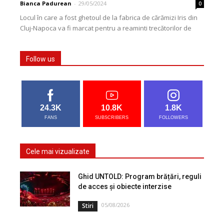
Bianca Padurean
-
29/05/2024
0
Locul în care a fost ghetoul de la fabrica de cărămizi Iris din
Cluj-Napoca va fi marcat pentru a reaminti trecătorilor de
istoria evreilor...
Follow us
24.3K
10.8K
1.8K
FANS
SUBSCRIBERS
FOLLOWERS
Cele mai vizualizate
Ghid UNTOLD: Program brățări, reguli
de acces și obiecte interzise
05/08/2026
Stiri