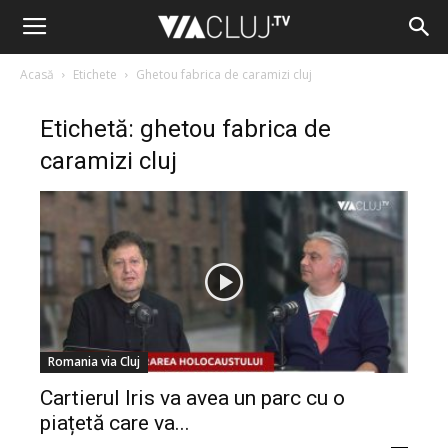
Acasă
Etichete
Ghetou fabrica de caramizi cluj
Etichetă: ghetou fabrica de
caramizi cluj
Romania via Cluj
Cartierul Iris va avea un parc cu o
piațetă care va...