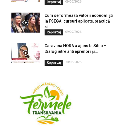
09/07/2026
Reportaj
Cum se formează viitorii economiști
la FSEGA: cursuri aplicate, practică
și...
09/07/2026
Reportaj
Caravana HORA a ajuns la Sibiu –
Dialog între antreprenori și...
30/06/2026
Reportaj