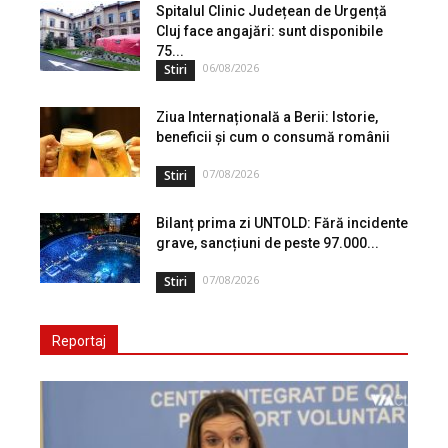
Spitalul Clinic Județean de Urgență
Cluj face angajări: sunt disponibile
75...
06/08/2026
Stiri
Ziua Internațională a Berii: Istorie,
beneficii și cum o consumă românii
07/08/2026
Stiri
Bilanț prima zi UNTOLD: Fără incidente
grave, sancțiuni de peste 97.000...
07/08/2026
Stiri
Reportaj