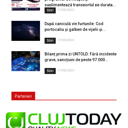
suplimentează transportul pe durata...
07/08/2026
Stiri
După caniculă vin furtunile: Cod
portocaliu și galben de vijelii și...
07/08/2026
Stiri
Bilanț prima zi UNTOLD: Fără incidente
grave, sancțiuni de peste 97.000...
07/08/2026
Stiri
Parteneri