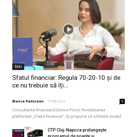
Stiri
Sfatul financiar: Regula 70-20-10 și de
ce nu trebuie să îți...
Bianca Padurean
-
07/08/2026
0
Consultanta financiară Denisa Pocol, fondatoarea
platformei „Sfatul Financiar”, își propune să schimbe modul
în care populația își gestionează veniturile. Cu o experiență
de peste...
CTP Cluj-Napoca prelungește
programul de noapte și