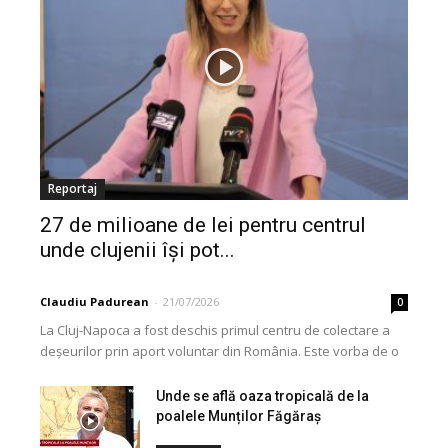
Reportaj
27 de milioane de lei pentru centrul
unde clujenii își pot...
Claudiu Padurean
-
21/07/2026
0
La Cluj-Napoca a fost deschis primul centru de colectare a
deșeurilor prin aport voluntar din România. Este vorba de o
investiție cofinanțată de Uniunea...
Unde se află oaza tropicală de la
poalele Munților Făgăraș