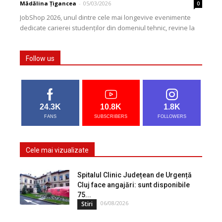
Mădălina Țigancea
-
05/03/2026
0
JobShop 2026, unul dintre cele mai longevive evenimente
dedicate carierei studenților din domeniul tehnic, revine la
Cluj-Napoca cu cea de-a 32-a ediție. Evenimentul este...
Follow us
24.3K
10.8K
1.8K
FANS
SUBSCRIBERS
FOLLOWERS
Cele mai vizualizate
Spitalul Clinic Județean de Urgență
Cluj face angajări: sunt disponibile
75...
06/08/2026
Stiri