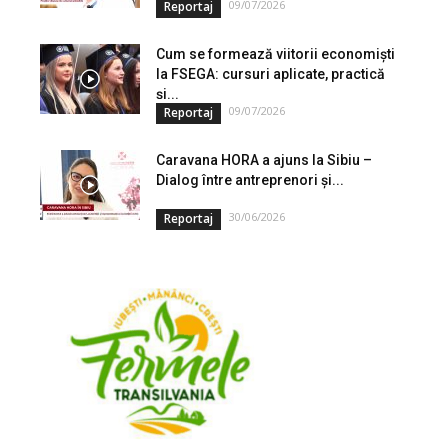
09/07/2026
Reportaj
Cum se formează viitorii economiști
la FSEGA: cursuri aplicate, practică
și...
09/07/2026
Reportaj
Caravana HORA a ajuns la Sibiu –
Dialog între antreprenori și...
30/06/2026
Reportaj