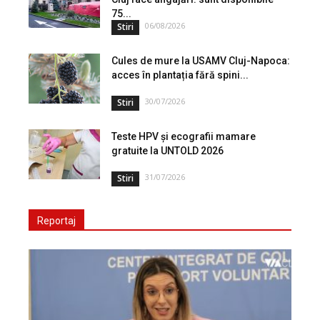
75...
06/08/2026
Stiri
Cules de mure la USAMV Cluj-Napoca:
acces în plantația fără spini...
30/07/2026
Stiri
Teste HPV și ecografii mamare
gratuite la UNTOLD 2026
31/07/2026
Stiri
Reportaj