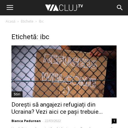
Acasă
Etichete
Ibc
Etichetă: ibc
Stiri
Dorești să angajezi refugiați din
Ucraina? Vezi aici ce pași trebuie...
Bianca Padurean
-
22/03/2022
1