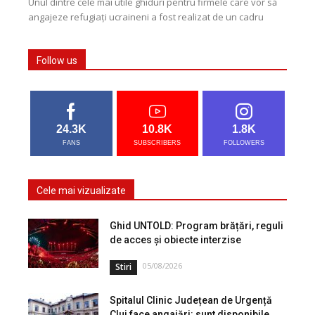
Unul dintre cele mai utile ghiduri pentru firmele care vor să
angajeze refugiați ucraineni a fost realizat de un cadru
didactic al UBB, Gianluca...
Follow us
24.3K
10.8K
1.8K
FANS
SUBSCRIBERS
FOLLOWERS
Cele mai vizualizate
Ghid UNTOLD: Program brățări, reguli
de acces și obiecte interzise
05/08/2026
Stiri
Spitalul Clinic Județean de Urgență
Cluj face angajări: sunt disponibile