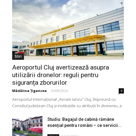
Stiri
Aeroportul Cluj avertizează asupra
utilizării dronelor: reguli pentru
siguranța zborurilor
Mădălina Țigancea
-
06/08/2026
0
Aeroportul Internațional „Avram Iancu” Cluj, împreună cu
Consiliul Județean Cluj și instituțiile cu atribuții în domeniu, a
lansat o campanie de informare privind utilizarea...
Studiu: Bagajul de cabină rămâne
esențial pentru români – ce servicii...