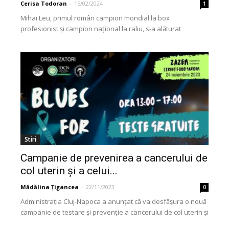
Cerisa Todoran
-
15/02/2024
1
Mihai Leu, primul român campion mondial la box
profesionist și campion național la raliu, s-a alăturat
programului MedLife de testare genetică, cu acoperire
națională,...
Stiri
Campanie de prevenirea a cancerului de
col uterin și a celui...
Mădălina Țigancea
-
22/11/2023
0
Administrația Cluj-Napoca a anunțat că va desfășura o nouă
campanie de testare și prevenție a cancerului de col uterin și
a celui de sân....