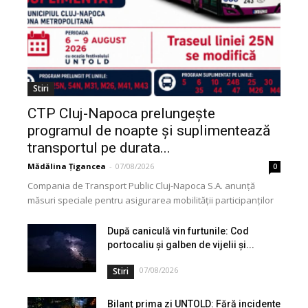
Stiri
CTP Cluj-Napoca prelungește
programul de noapte și suplimentează
transportul pe durata...
Mădălina Țigancea
-
07/08/2026
0
Compania de Transport Public Cluj-Napoca S.A. anunță
măsuri speciale pentru asigurarea mobilității participanților
pe parcursul Festivalului UNTOLD, în perioada 6–9 august
2026. În aceste...
După caniculă vin furtunile: Cod
portocaliu și galben de vijelii și...
07/08/2026
Stiri
Bilanț prima zi UNTOLD: Fără incidente