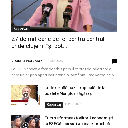
Reportaj
27 de milioane de lei pentru centrul
unde clujenii își pot...
Claudiu Padurean
-
21/07/2026
0
La Cluj-Napoca a fost deschis primul centru de colectare a
deșeurilor prin aport voluntar din România. Este vorba de o
investiție cofinanțată de Uniunea...
Unde se află oaza tropicală de la
poalele Munților Făgăraș
09/07/2026
Reportaj
Cum se formează viitorii economiști
la FSEGA: cursuri aplicate, practică