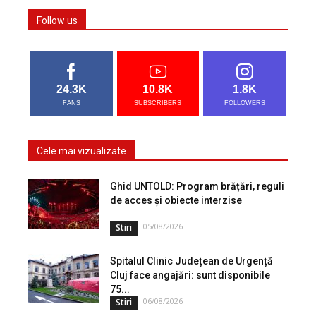
Follow us
24.3K
10.8K
1.8K
FANS
SUBSCRIBERS
FOLLOWERS
Cele mai vizualizate
Ghid UNTOLD: Program brățări, reguli
de acces și obiecte interzise
05/08/2026
Stiri
Spitalul Clinic Județean de Urgență
Cluj face angajări: sunt disponibile
75...
06/08/2026
Stiri