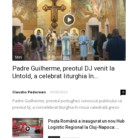
Stiri
Padre Guilherme, preotul DJ venit la
Untold, a celebrat liturghia în...
Claudiu Padurean
-
09/08/2026
0
Padre Guilherme, preotul portughez cunoscut publicului ca
preotul DJ, a concelebrat liturghia în noua catedrală greco-
catolică din Cluj, dedicată Martirilor și Mărturisitorilor
Credinței din...
Poșta Română a inaugurat un nou Hub
Logistic Regional la Cluj-Napoca:...