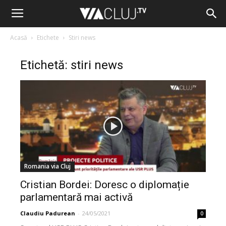
Acasă
Etichete
Stiri news
Etichetă: stiri news
Romania via Cluj
Cristian Bordei: Doresc o diplomație
parlamentară mai activă
Claudiu Padurean
-
24/05/2021
0