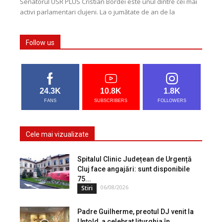
Senatorul USR PLUS Cristian Bordei este unul dintre cei mai
activi parlamentari clujeni. La o jumătate de an de la
preluarea mandatului parlamentar, el...
Follow us
24.3K
10.8K
1.8K
FANS
SUBSCRIBERS
FOLLOWERS
Cele mai vizualizate
Spitalul Clinic Județean de Urgență
Cluj face angajări: sunt disponibile
75...
06/08/2026
Stiri
Padre Guilherme, preotul DJ venit la
Untold, a celebrat liturghia în...