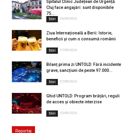
Spitalul Clinic Județean de Urgență
Cluj face angajări: sunt disponibile
75...
06/08/2026
Stiri
Ziua Internațională a Berii: Istorie,
beneficii și cum o consumă românii
07/08/2026
Stiri
Bilanț prima zi UNTOLD: Fără incidente
grave, sancțiuni de peste 97.000...
07/08/2026
Stiri
Ghid UNTOLD: Program brățări, reguli
de acces și obiecte interzise
05/08/2026
Stiri
Reportaj