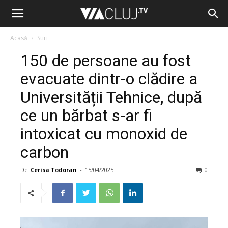
Acasă
Stiri
150 de persoane au fost
evacuate dintr-o clădire a
Universității Tehnice, după
ce un bărbat s-ar fi
intoxicat cu monoxid de
carbon
De
Cerisa Todoran
-
15/04/2025
0