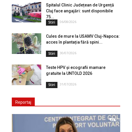
Spitalul Clinic Județean de Urgență
Cluj face angajări: sunt disponibile
75...
06/08/2026
Stiri
Cules de mure la USAMV Cluj-Napoca:
acces în plantația fără spini...
30/07/2026
Stiri
Teste HPV și ecografii mamare
gratuite la UNTOLD 2026
31/07/2026
Stiri
Reportaj