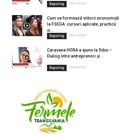
09/07/2026
Reportaj
Cum se formează viitorii economiști
la FSEGA: cursuri aplicate, practică
și...
09/07/2026
Reportaj
Caravana HORA a ajuns la Sibiu –
Dialog între antreprenori și...
30/06/2026
Reportaj