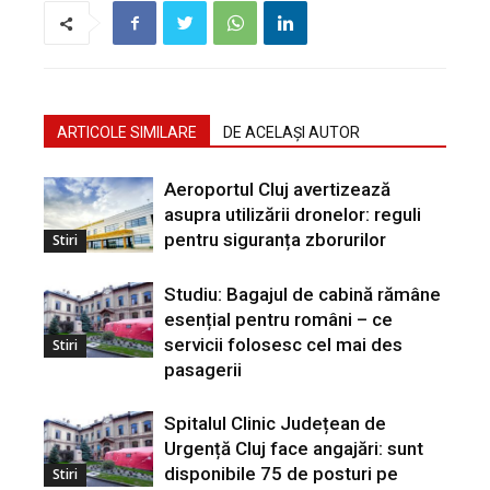
ARTICOLE SIMILARE
DE ACELAȘI AUTOR
Aeroportul Cluj avertizează
asupra utilizării dronelor: reguli
pentru siguranța zborurilor
Stiri
Studiu: Bagajul de cabină rămâne
esențial pentru români – ce
servicii folosesc cel mai des
Stiri
pasagerii
Spitalul Clinic Județean de
Urgență Cluj face angajări: sunt
disponibile 75 de posturi pe
Stiri