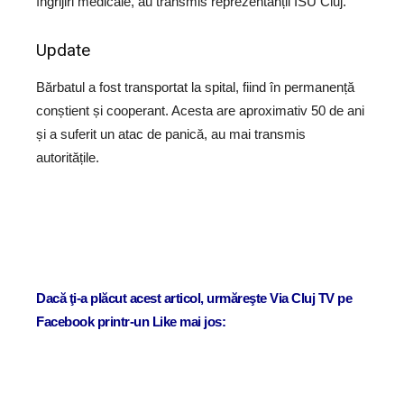
îngrijiri medicale, au transmis reprezentanții ISU Cluj.
Update
Bărbatul a fost transportat la spital, fiind în permanență
conștient și cooperant. Acesta are aproximativ 50 de ani
și a suferit un atac de panică, au mai transmis
autoritățile.
Dacă ţi-a plăcut acest articol, urmăreşte Via Cluj TV pe
Facebook printr-un Like mai jos: