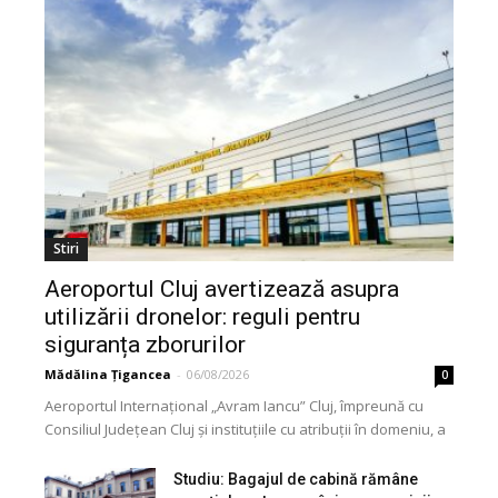
Stiri
Aeroportul Cluj avertizează asupra
utilizării dronelor: reguli pentru
siguranța zborurilor
Mădălina Țigancea
-
06/08/2026
0
Aeroportul Internațional „Avram Iancu” Cluj, împreună cu
Consiliul Județean Cluj și instituțiile cu atribuții în domeniu, a
lansat o campanie de informare privind utilizarea...
Studiu: Bagajul de cabină rămâne