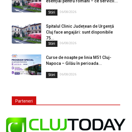
esențial pentru români – ce servicii...
06/08/2026
Stiri
Spitalul Clinic Județean de Urgență
Cluj face angajări: sunt disponibile
75...
06/08/2026
Stiri
Curse de noapte pe linia M51 Cluj-
Napoca – Gilău în perioada...
06/08/2026
Stiri
Parteneri