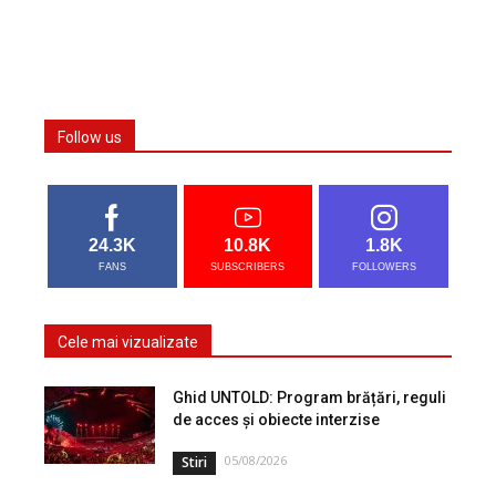
Follow us
24.3K
10.8K
1.8K
FANS
SUBSCRIBERS
FOLLOWERS
Cele mai vizualizate
Ghid UNTOLD: Program brățări, reguli
de acces și obiecte interzise
05/08/2026
Stiri