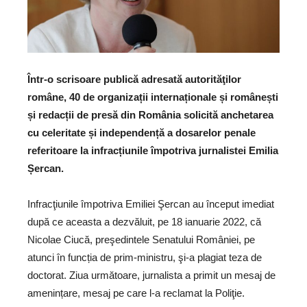
Într-o scrisoare publică adresată autorităţilor
române, 40 de organizații internaționale și românești
și redacții de presă din România solicită anchetarea
cu celeritate și independență a dosarelor penale
referitoare la infracțiunile împotriva jurnalistei Emilia
Șercan.
Infracţiunile împotriva Emiliei Şercan au început imediat
după ce aceasta a dezvăluit, pe 18 ianuarie 2022, că
Nicolae Ciucă, preşedintele Senatului României, pe
atunci în funcția de prim-ministru, şi-a plagiat teza de
doctorat. Ziua următoare, jurnalista a primit un mesaj de
amenințare, mesaj pe care l-a reclamat la Poliţie.