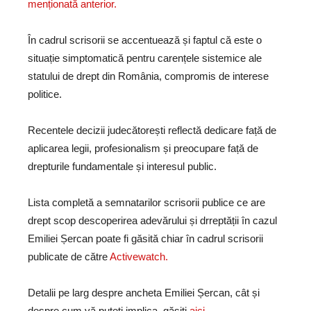
menționată anterior.
În cadrul scrisorii se accentuează și faptul că este o
situație simptomatică pentru carențele sistemice ale
statului de drept din România, compromis de interese
politice.
Recentele decizii judecătorești reflectă dedicare față de
aplicarea legii, profesionalism și preocupare față de
drepturile fundamentale și interesul public.
Lista completă a semnatarilor scrisorii publice ce are
drept scop descoperirea adevărului și drreptății în cazul
Emiliei Șercan poate fi găsită chiar în cadrul scrisorii
publicate de către
Activewatch.
Detalii pe larg despre ancheta Emiliei Șercan, cât și
despre cum vă puteți implica, găsiți
aici.