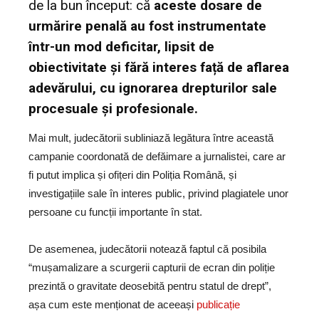
de la bun început: că
aceste dosare de
urmărire penală au fost instrumentate
într-un mod deficitar, lipsit de
obiectivitate și fără interes față de aflarea
adevărului, cu ignorarea drepturilor sale
procesuale și profesionale.
Mai mult, judecătorii subliniază legătura între această
campanie coordonată de defăimare a jurnalistei, care ar
fi putut implica și ofițeri din Poliția Română, și
investigațiile sale în interes public, privind plagiatele unor
persoane cu funcții importante în stat.
De asemenea, judecătorii notează faptul că posibila
“mușamalizare a scurgerii capturii de ecran din poliție
prezintă o gravitate deosebită pentru statul de drept”,
așa cum este menționat de aceeași
publicație