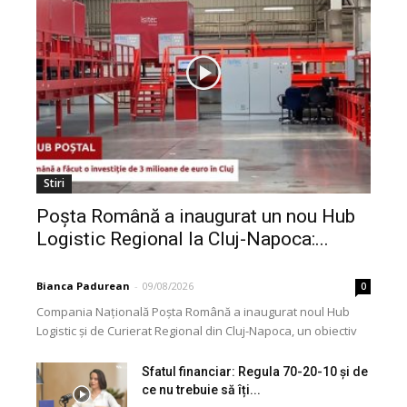
Stiri
Poșta Română a inaugurat un nou Hub
Logistic Regional la Cluj-Napoca:...
Bianca Padurean
-
09/08/2026
0
Compania Națională Poșta Română a inaugurat noul Hub
Logistic și de Curierat Regional din Cluj-Napoca, un obiectiv
modernizat printr-o investiție de aproximativ 3 milioane...
Sfatul financiar: Regula 70-20-10 și de
ce nu trebuie să îți...