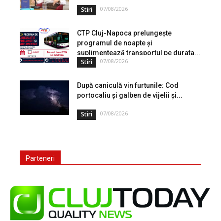
07/08/2026
Stiri
CTP Cluj-Napoca prelungește
programul de noapte și
suplimentează transportul pe durata...
07/08/2026
Stiri
După caniculă vin furtunile: Cod
portocaliu și galben de vijelii și...
07/08/2026
Stiri
Parteneri