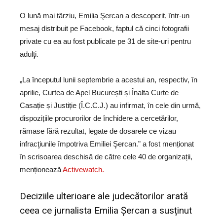
O lună mai târziu, Emilia Şercan a descoperit, într-un
mesaj distribuit pe Facebook, faptul că cinci fotografii
private cu ea au fost publicate pe 31 de site-uri pentru
adulţi.
„La începutul lunii septembrie a acestui an, respectiv, în
aprilie, Curtea de Apel București și Înalta Curte de
Casație și Justiție (Î.C.C.J.) au infirmat, în cele din urmă,
dispozițiile procurorilor de închidere a cercetărilor,
rămase fără rezultat, legate de dosarele ce vizau
infracţiunile împotriva Emiliei Şercan.” a fost menționat
în scrisoarea deschisă de către cele 40 de organizații,
menționează
Activewatch.
Deciziile ulterioare ale judecătorilor arată
ceea ce jurnalista Emilia Șercan a susținut