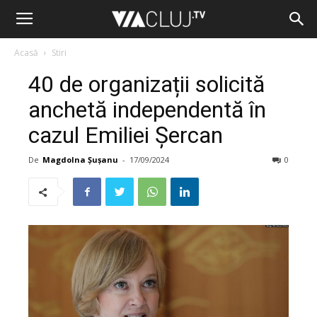
Acasă
Stiri
40 de organizații solicită
anchetă independentă în
cazul Emiliei Șercan
De
Magdolna Șușanu
-
17/09/2024
0