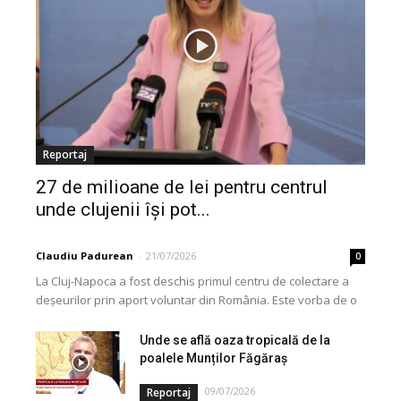
Reportaj
27 de milioane de lei pentru centrul
unde clujenii își pot...
Claudiu Padurean
-
21/07/2026
0
La Cluj-Napoca a fost deschis primul centru de colectare a
deșeurilor prin aport voluntar din România. Este vorba de o
investiție cofinanțată de Uniunea...
Unde se află oaza tropicală de la
poalele Munților Făgăraș
09/07/2026
Reportaj