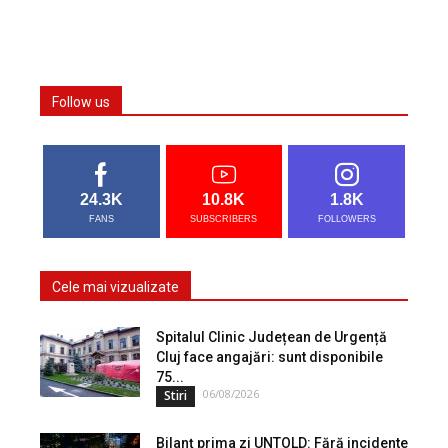
Follow us
24.3K
10.8K
1.8K
FANS
SUBSCRIBERS
FOLLOWERS
Cele mai vizualizate
Spitalul Clinic Județean de Urgență
Cluj face angajări: sunt disponibile
75...
06/08/2026
Stiri
Bilanț prima zi UNTOLD: Fără incidente