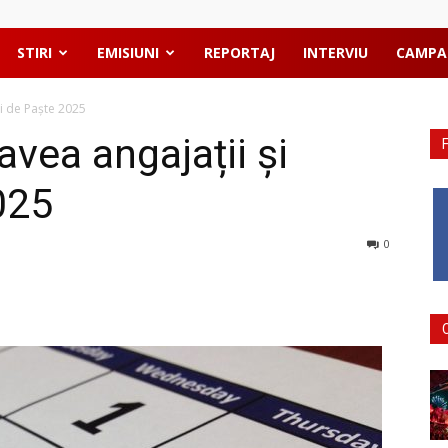
STIRI
EMISIUNI
REPORTAJ
INTERVIU
CAMPA
vii de Paște 2025
 avea angajații și
025
0