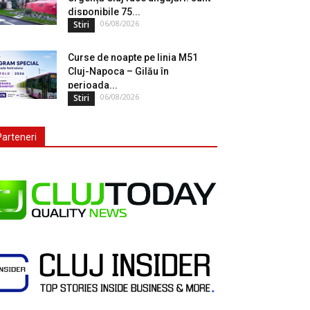
disponibile 75...
06/08/2026
Stiri
Curse de noapte pe linia M51
Cluj-Napoca – Gilău în
perioada...
06/08/2026
Stiri
Parteneri