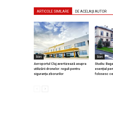
ARTICOLE SIMILARE
DE ACELAȘI AUTOR
Stiri
Stiri
Aeroportul Cluj avertizează asupra
Studiu: Bag
utilizării dronelor: reguli pentru
esențial pen
siguranța zborurilor
folosesc ce