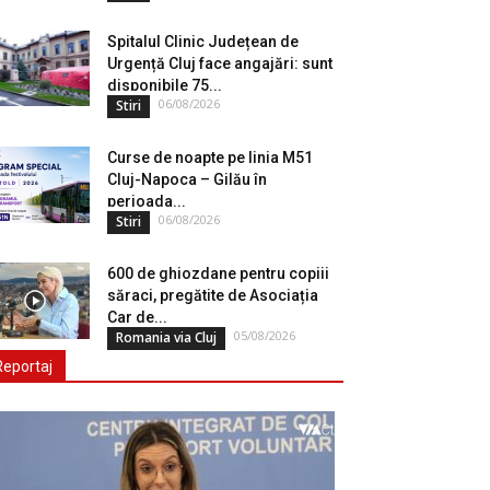
Spitalul Clinic Județean de
Urgență Cluj face angajări: sunt
disponibile 75...
06/08/2026
Stiri
Curse de noapte pe linia M51
Cluj-Napoca – Gilău în
perioada...
06/08/2026
Stiri
600 de ghiozdane pentru copiii
săraci, pregătite de Asociația
Car de...
05/08/2026
Romania via Cluj
Reportaj