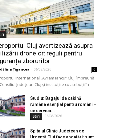
iri
eroportul Cluj avertizează asupra
ilizării dronelor: reguli pentru
iguranța zborurilor
dălina Țigancea
-
06/08/2026
0
roportul Internațional „Avram Iancu” Cluj, împreună
Consiliul Județean Cluj și instituțiile cu atribuții în
meniu, a lansat o campanie de informare privind
lizarea...
Studiu: Bagajul de cabină
rămâne esențial pentru români –
ce servicii...
06/08/2026
Stiri
Spitalul Clinic Județean de
Urgență Cluj face angajări: sunt