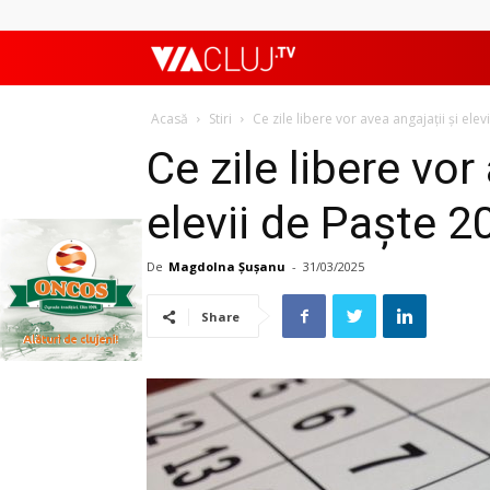
ViaClujTV
Acasă
Stiri
Ce zile libere vor avea angajații și ele
Ce zile libere vor
elevii de Paște 2
De
Magdolna Șușanu
-
31/03/2025
Share