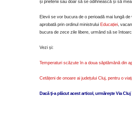
și prietenii sau doar să se odihnească și să mear
Elevii se vor bucura de o perioadă mai lungă de v
aprobată prin ordinul ministrului
Educației
, vacanț
bucura de zece zile libere, urmând să se întoarcă
Vezi și:
Temperaturi scăzute în a doua săptămână din april
Cetățeni de onoare ai județului Cluj, pentru o viaț
Dacă ţi-a plăcut acest articol, urmăreşte Via Clu