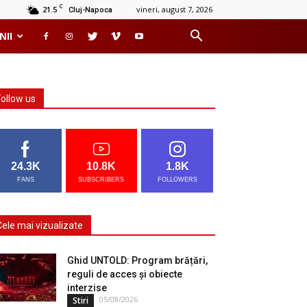
C
21.5
vineri, august 7, 2026
Cluj-Napoca
NII
Follow us
24.3K
10.8K
1.8K
FANS
SUBSCRIBERS
FOLLOWERS
Cele mai vizualizate
Ghid UNTOLD: Program brățări,
reguli de acces și obiecte
interzise
05/08/2026
Stiri