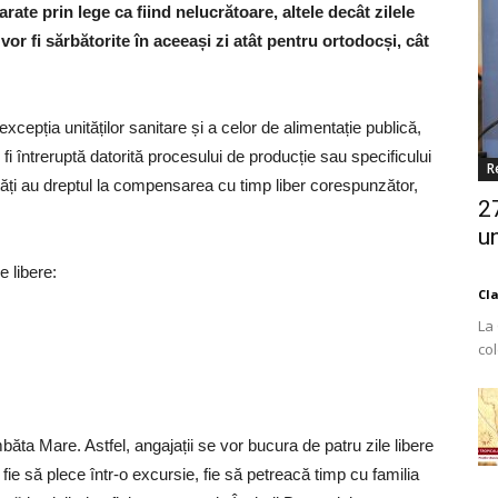
rate prin lege ca fiind nelucrătoare, altele decât zilele
or fi sărbătorite în aceeași zi atât pentru ortodocși, cât
xcepția unităților sanitare și a celor de alimentație publică,
 fi întreruptă datorită procesului de producție sau specificului
R
unități au dreptul la compensarea cu timp liber corespunzător,
2
un
e libere:
Cl
La
co
Est
băta Mare. Astfel, angajații se vor bucura de patru zile libere
 fie să plece într-o excursie, fie să petreacă timp cu familia