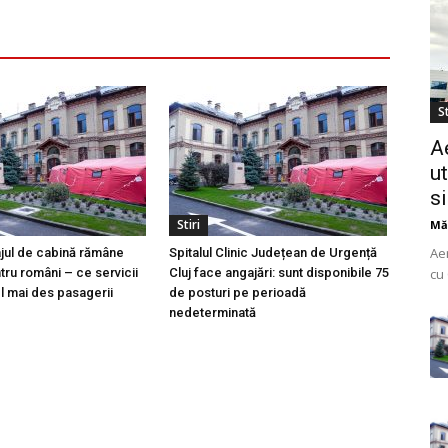
St
A
ut
s
Stiri
Mă
Ae
ajul de cabină rămâne
Spitalul Clinic Județean de Urgență
cu 
tru români – ce servicii
Cluj face angajări: sunt disponibile 75
l mai des pasagerii
de posturi pe perioadă
do
nedeterminată
uti