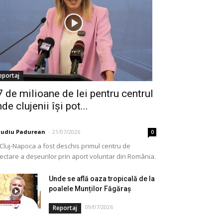
eportaj
7 de milioane de lei pentru centrul
de clujenii își pot...
audiu Padurean
-
21/07/2026
0
 Cluj-Napoca a fost deschis primul centru de
lectare a deșeurilor prin aport voluntar din România.
e vorba de o investiție cofinanțată de Uniunea...
Unde se află oaza tropicală de la
poalele Munților Făgăraș
09/07/2026
Reportaj