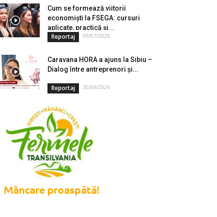
Cum se formează viitorii
economiști la FSEGA: cursuri
aplicate, practică și...
09/07/2026
Reportaj
Caravana HORA a ajuns la Sibiu –
Dialog între antreprenori și...
30/06/2026
Reportaj