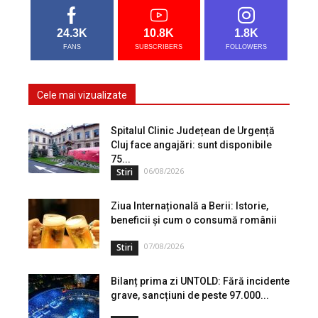
24.3K
10.8K
1.8K
FANS
SUBSCRIBERS
FOLLOWERS
Cele mai vizualizate
Spitalul Clinic Județean de Urgență
Cluj face angajări: sunt disponibile
75...
06/08/2026
Stiri
Ziua Internațională a Berii: Istorie,
beneficii și cum o consumă românii
07/08/2026
Stiri
Bilanț prima zi UNTOLD: Fără incidente
grave, sancțiuni de peste 97.000...