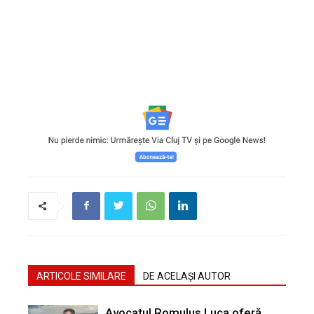
ARTICOLE SIMILARE
DE ACELAȘI AUTOR
Avocatul Romulus Luca oferă