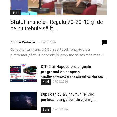
Stiri
Sfatul financiar: Regula 70-20-10 și de
ce nu trebuie să îți...
Bianca Padurean
-
07/08/2026
0
Consultanta financiară Denisa Pocol, fondatoarea
platformei „Sfatul Financiar”, își propune să schimbe modul
în care populația își gestionează veniturile. Cu o experiență
de peste...
CTP Cluj-Napoca prelungește
programul de noapte și
suplimentează transportul pe durata...
07/08/2026
Stiri
După caniculă vin furtunile: Cod
portocaliu și galben de vijelii și...
07/08/2026
Stiri