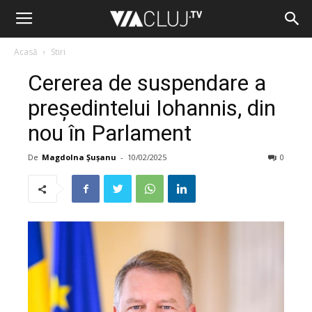
Acasă
Stiri
Cererea de suspendare a
președintelui Iohannis, din
nou în Parlament
De
Magdolna Șușanu
-
10/02/2025
0