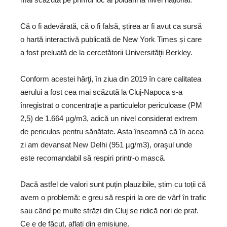
Că o fi adevărată, că o fi falsă, știrea ar fi avut ca sursă
o hartă interactivă publicată de New York Times și care
a fost preluată de la cercetătorii Universităţii Berkley.
Conform acestei hărţi, în ziua din 2019 în care calitatea
aerului a fost cea mai scăzută la Cluj-Napoca s-a
înregistrat o concentraţie a particulelor periculoase (PM
2,5) de 1.664 µg/m3, adică un nivel considerat extrem
de periculos pentru sănătate. Asta înseamnă că în acea
zi am devansat New Delhi (951 µg/m3), oraşul unde
este recomandabil să respiri printr-o mască.
Dacă astfel de valori sunt puțin plauzibile, știm cu toții că
avem o problemă: e greu să respiri la ore de vârf în trafic
sau când pe multe străzi din Cluj se ridică nori de praf.
Ce e de făcut, aflați din emisiune.