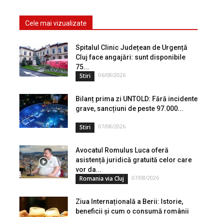
Cele mai vizualizate
Spitalul Clinic Județean de Urgență
Cluj face angajări: sunt disponibile
75...
06/08/2026
Stiri
Bilanț prima zi UNTOLD: Fără incidente
grave, sancțiuni de peste 97.000...
07/08/2026
Stiri
Avocatul Romulus Luca oferă
asistență juridică gratuită celor care
vor da...
07/08/2026
Romania via Cluj
Ziua Internațională a Berii: Istorie,
beneficii și cum o consumă românii