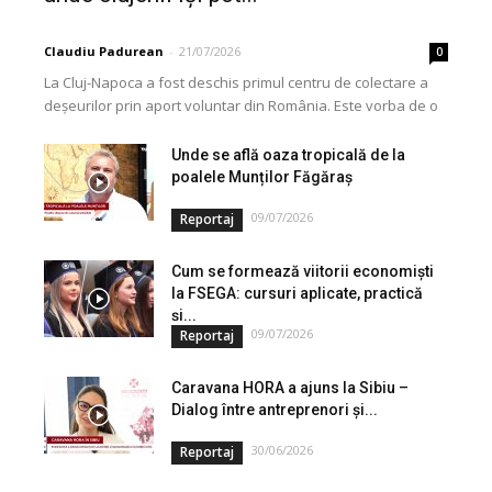
Claudiu Padurean
-
21/07/2026
0
La Cluj-Napoca a fost deschis primul centru de colectare a
deșeurilor prin aport voluntar din România. Este vorba de o
investiție cofinanțată de Uniunea...
Unde se află oaza tropicală de la
poalele Munților Făgăraș
09/07/2026
Reportaj
Cum se formează viitorii economiști
la FSEGA: cursuri aplicate, practică
și...
09/07/2026
Reportaj
Caravana HORA a ajuns la Sibiu –
Dialog între antreprenori și...
30/06/2026
Reportaj