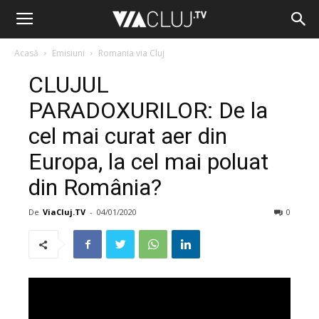
Acasă
Emisiuni
Romania via Cluj
CLUJUL
PARADOXURILOR: De la
cel mai curat aer din
Europa, la cel mai poluat
din România?
De
ViaCluj.TV
-
04/01/2020
0