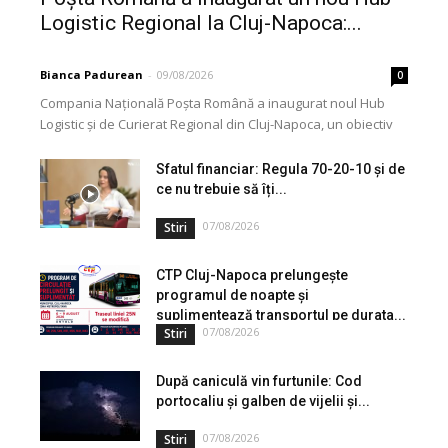
Logistic Regional la Cluj-Napoca:...
Bianca Padurean
-
09/08/2026
0
Compania Națională Poșta Română a inaugurat noul Hub
Logistic și de Curierat Regional din Cluj-Napoca, un obiectiv
modernizat printr-o investiție de aproximativ 3 milioane...
Sfatul financiar: Regula 70-20-10 și de
ce nu trebuie să îți...
07/08/2026
Stiri
CTP Cluj-Napoca prelungește
programul de noapte și
suplimentează transportul pe durata...
07/08/2026
Stiri
După caniculă vin furtunile: Cod
portocaliu și galben de vijelii și...
07/08/2026
Stiri