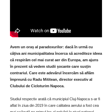
Avem un oraș al paradoxurilor: dacă în urmă cu
câțiva ani municipalitatea încerca să acrediteze ideea
că respirăm cel mai curat aer din Europa, am ajuns
în prezent să vedem studii șocante care susțin
contrariul. Care este adevărul încercăm să aflăm
împreună cu Radu Mititean, director executiv al
Clubului de Cicloturim Napoca.
Studiul respectiv arată că municipiul Cluj-Napoca s-ar fi
aflat în ziua din 2019 în care calitatea aerului a fost cea
mai scăzută pe primul loc al poluării la nivel național.