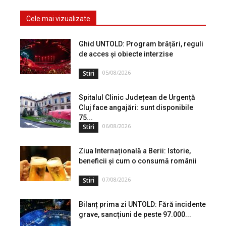
Cele mai vizualizate
Ghid UNTOLD: Program brățări, reguli
de acces și obiecte interzise
05/08/2026
Stiri
Spitalul Clinic Județean de Urgență
Cluj face angajări: sunt disponibile
75...
06/08/2026
Stiri
Ziua Internațională a Berii: Istorie,
beneficii și cum o consumă românii
07/08/2026
Stiri
Bilanț prima zi UNTOLD: Fără incidente
grave, sancțiuni de peste 97.000...