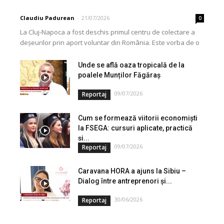
Claudiu Padurean
-
21/07/2026
0
La Cluj-Napoca a fost deschis primul centru de colectare a
deșeurilor prin aport voluntar din România. Este vorba de o
investiție cofinanțată de Uniunea...
Unde se află oaza tropicală de la
poalele Munților Făgăraș
09/07/2026
Reportaj
Cum se formează viitorii economiști
la FSEGA: cursuri aplicate, practică
și...
09/07/2026
Reportaj
Caravana HORA a ajuns la Sibiu –
Dialog între antreprenori și...
30/06/2026
Reportaj