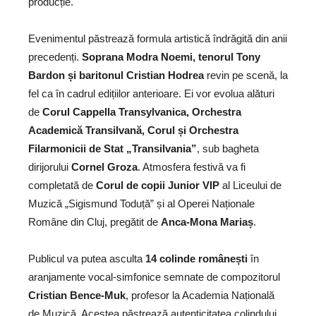
producție.
Evenimentul păstrează formula artistică îndrăgită din anii
precedenți.
Soprana Modra Noemi, tenorul Tony
Bardon și baritonul Cristian Hodrea
revin pe scenă, la
fel ca în cadrul edițiilor anterioare. Ei vor evolua alături
de
Corul Cappella Transylvanica, Orchestra
Academică Transilvană, Corul și Orchestra
Filarmonicii de Stat „Transilvania”
, sub bagheta
dirijorului
Cornel Groza
. Atmosfera festivă va fi
completată de
Corul de copii Junior VIP
al Liceului de
Muzică „Sigismund Toduță” și al Operei Naționale
Române din Cluj, pregătit de
Anca-Mona Mariaș
.
Publicul va putea asculta
14 colinde românești
în
aranjamente vocal-simfonice semnate de compozitorul
Cristian Bence-Muk
, profesor la Academia Națională
de Muzică. Acestea păstrează autenticitatea colindului