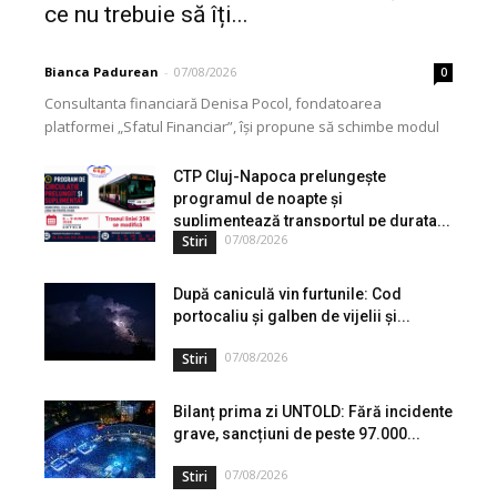
ce nu trebuie să îți...
Bianca Padurean
-
07/08/2026
0
Consultanta financiară Denisa Pocol, fondatoarea
platformei „Sfatul Financiar”, își propune să schimbe modul
în care populația își gestionează veniturile. Cu o experiență
de peste...
CTP Cluj-Napoca prelungește
programul de noapte și
suplimentează transportul pe durata...
07/08/2026
Stiri
După caniculă vin furtunile: Cod
portocaliu și galben de vijelii și...
07/08/2026
Stiri
Bilanț prima zi UNTOLD: Fără incidente
grave, sancțiuni de peste 97.000...
07/08/2026
Stiri