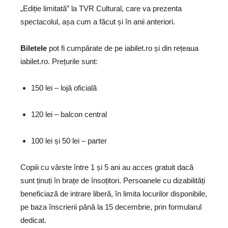
„Ediție limitată” la TVR Cultural, care va prezenta
spectacolul, așa cum a făcut și în anii anteriori.
Biletele
pot fi cumpărate de pe iabilet.ro și din rețeaua
iabilet.ro. Prețurile sunt:
150 lei – lojă oficială
120 lei – balcon central
100 lei și 50 lei – parter
Copiii cu vârste între 1 și 5 ani au acces gratuit dacă
sunt ținuți în brațe de însoțitori. Persoanele cu dizabilități
beneficiază de intrare liberă, în limita locurilor disponibile,
pe baza înscrierii până la 15 decembrie, prin formularul
dedicat.