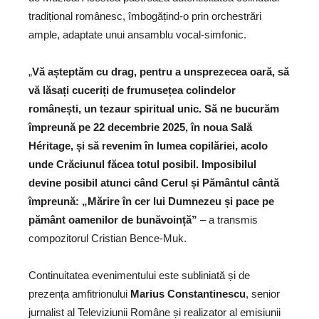
tradițional românesc, îmbogățind-o prin orchestrări
ample, adaptate unui ansamblu vocal-simfonic.
„
Vă așteptăm cu drag, pentru a unsprezecea oară, să
vă lăsați cuceriți de frumusețea colindelor
românești, un tezaur spiritual unic. Să ne bucurăm
împreună pe 22 decembrie 2025, în noua Sală
Héritage, și să revenim în lumea copilăriei, acolo
unde Crăciunul făcea totul posibil. Imposibilul
devine posibil atunci când Cerul și Pământul cântă
împreună: „Mărire în cer lui Dumnezeu și pace pe
pământ oamenilor de bunăvoință”
– a transmis
compozitorul Cristian Bence-Muk.
Continuitatea evenimentului este subliniată și de
prezența amfitrionului
Marius Constantinescu
, senior
jurnalist al Televiziunii Române și realizator al emisiunii