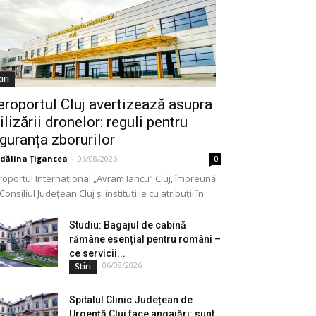
iri
eroportul Cluj avertizează asupra
ilizării dronelor: reguli pentru
iguranța zborurilor
dălina Țigancea
-
06/08/2026
0
roportul Internațional „Avram Iancu” Cluj, împreună
Consiliul Județean Cluj și instituțiile cu atribuții în
meniu, a lansat o campanie de informare privind
lizarea...
Studiu: Bagajul de cabină
rămâne esențial pentru români –
ce servicii...
06/08/2026
Stiri
Spitalul Clinic Județean de
Urgență Cluj face angajări: sunt