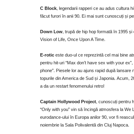
C Block
, legendarii rapperi ce au adus cultura 
făcut furori în anii 90. Ei mai sunt cunoscuți și
Down Low
, trupă de hip hop formată în 1995 ș
Vision of Life, Once Upon A Time.
E-rotic
este duo-ul ce reprezintă cel mai bine at
pentru hit-uri “Max don’t have sex with your ex”
phone”. Piesele lor au ajuns rapid după lansare n
topurile din America de Sud și Japonia. Acum, 20 
a da un restart fenomenului retro!
Captain Hollywood Project
, cunoscuți pentru 
“Only with you” vin să încingă atmosfera la We 
eurodance-ului în Europa anilor 90, vor fi reasc
noiembrie la Sala Polivalentă din Cluj Napoca.