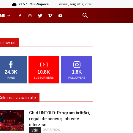
C
22.5
vineri, august 7, 2026
Cluj-Napoca
NII
Follow us
24.3K
10.8K
1.8K
FANS
SUBSCRIBERS
FOLLOWERS
Cele mai vizualizate
Ghid UNTOLD: Program brățări,
reguli de acces și obiecte
interzise
05/08/2026
Stiri