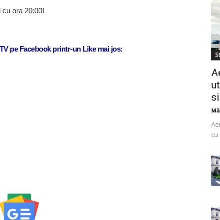
 cu ora 20:00!
j TV pe Facebook printr-un Like mai jos:
St
A
ut
s
Mă
Ae
cu 
do
uti