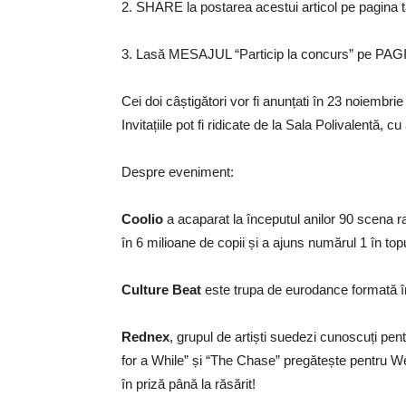
2. SHARE la postarea acestui articol pe pagina
3. Lasă MESAJUL “Particip la concurs” pe PAGI
Cei doi câștigători vor fi anunțati în 23 noiembr
Invitațiile pot fi ridicate de la Sala Polivalentă, 
Despre eveniment:
Coolio
a acaparat la începutul anilor 90 scena 
în 6 milioane de copii și a ajuns numărul 1 în top
Culture Beat
este trupa de eurodance formată în 
Rednex
, grupul de artiști suedezi cunoscuți pe
for a While” și “The Chase” pregătește pentru W
în priză până la răsărit!