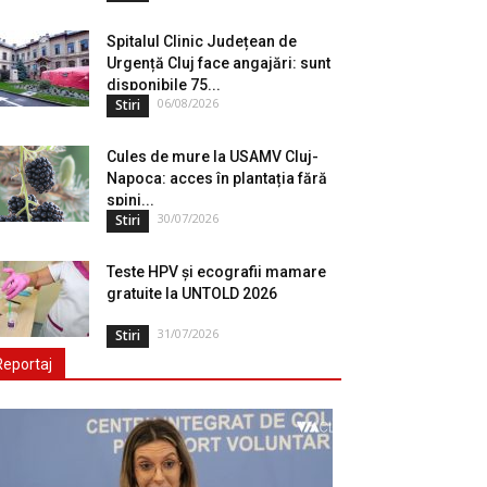
Spitalul Clinic Județean de
Urgență Cluj face angajări: sunt
disponibile 75...
06/08/2026
Stiri
Cules de mure la USAMV Cluj-
Napoca: acces în plantația fără
spini...
30/07/2026
Stiri
Teste HPV și ecografii mamare
gratuite la UNTOLD 2026
31/07/2026
Stiri
Reportaj