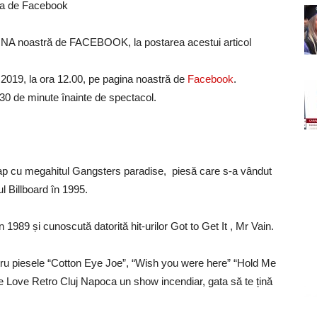
 ta de Facebook
NA noastră de FACEBOOK, la postarea acestui articol
ie 2019, la ora 12.00, pe pagina noastră de
Facebook
.
cu 30 de minute înainte de spectacol.
rap cu megahitul Gangsters paradise, piesă care s-a vândut
ul Billboard în 1995.
1989 și cunoscută datorită hit-urilor Got to Get It , Mr Vain.
ntru piesele “Cotton Eye Joe”, “Wish you were here” “Hold Me
e Love Retro Cluj Napoca un show incendiar, gata să te țină