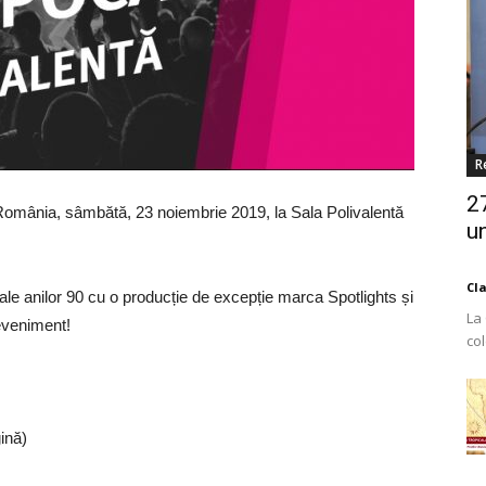
R
2
in România, sâmbătă, 23 noiembrie 2019, la Sala Polivalentă
un
Cl
 anilor 90 cu o producție de excepție marca Spotlights și
La
 eveniment!
co
Est
gină)