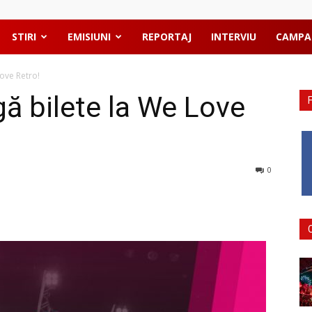
STIRI
EMISIUNI
REPORTAJ
INTERVIU
CAMPA
ove Retro!
 bilete la We Love
0