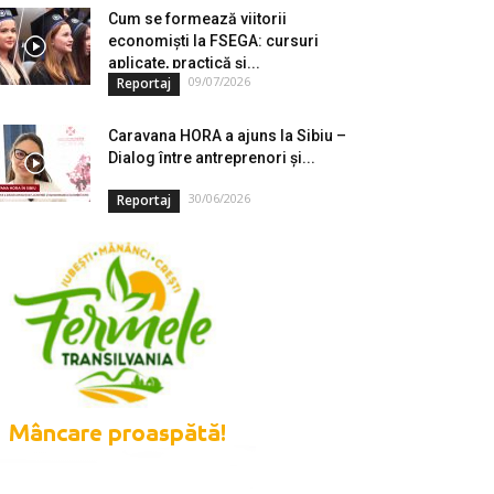
Cum se formează viitorii
economiști la FSEGA: cursuri
aplicate, practică și...
09/07/2026
Reportaj
Caravana HORA a ajuns la Sibiu –
Dialog între antreprenori și...
30/06/2026
Reportaj