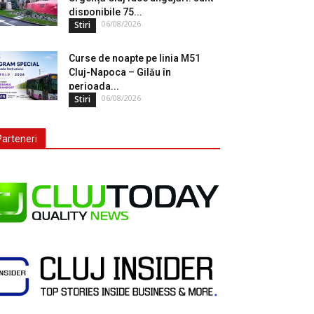
disponibile 75...
06/08/2026
Stiri
Curse de noapte pe linia M51
Cluj-Napoca – Gilău în
perioada...
06/08/2026
Stiri
Parteneri