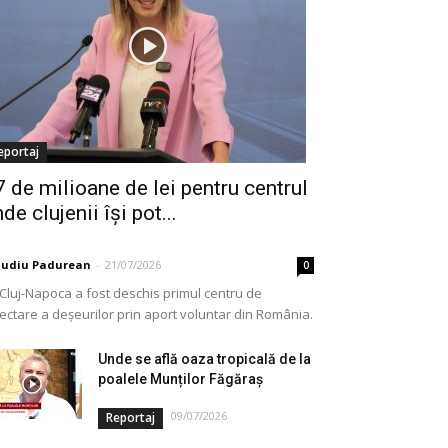
eportaj
7 de milioane de lei pentru centrul
de clujenii își pot...
audiu Padurean
-
21/07/2026
0
 Cluj-Napoca a fost deschis primul centru de
lectare a deșeurilor prin aport voluntar din România.
e vorba de o investiție cofinanțată de Uniunea...
Unde se află oaza tropicală de la
poalele Munților Făgăraș
09/07/2026
Reportaj