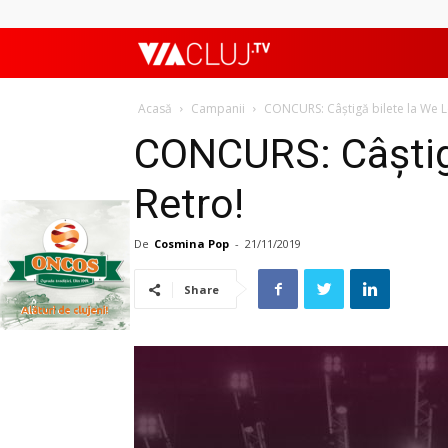
ViaClujTV
Acasă
Campanii
CONCURS: Câștigă bilete la We L
CONCURS: Câștigă
Retro!
De
Cosmina Pop
-
21/11/2019
Share