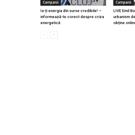
Campanii
Campanii
Ia-ți energia din surse credibile! –
LIVE Emil Bo
informează-te corect despre criza
urbanism de
energetică
obține onlin