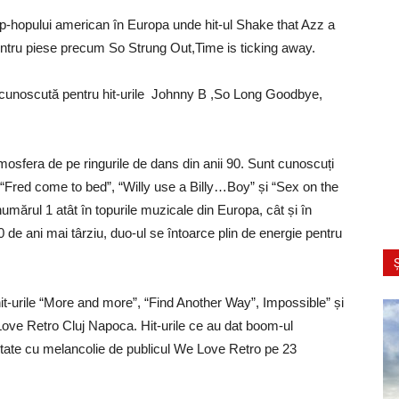
hip-hopului american în Europa unde hit-ul Shake that Azz a
 pentru piese precum So Strung Out,Time is ticking away.
i cunoscută pentru hit-urile Johnny B ,So Long Goodbye,
mosfera de pe ringurile de dans din anii 90. Sunt cunoscuți
, “Fred come to bed”, “Willy use a Billy…Boy” și “Sex on the
umărul 1 atât în topurile muzicale din Europa, cât și în
de ani mai târziu, duo-ul se întoarce plin de energie pentru
Ș
hit-urile “More and more”, “Find Another Way”, Impossible” și
Love Retro Cluj Napoca. Hit-urile ce au dat boom-ul
ultate cu melancolie de publicul We Love Retro pe 23