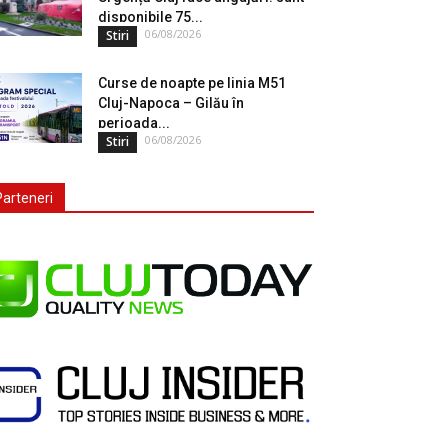
disponibile 75...
06/08/2026
Stiri
Curse de noapte pe linia M51
Cluj-Napoca – Gilău în
perioada...
06/08/2026
Stiri
Parteneri