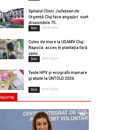
Spitalul Clinic Județean de
Urgență Cluj face angajări: sunt
disponibile 75...
06/08/2026
Stiri
Cules de mure la USAMV Cluj-
Napoca: acces în plantația fără
spini...
30/07/2026
Stiri
Teste HPV și ecografii mamare
gratuite la UNTOLD 2026
31/07/2026
Stiri
Reportaj