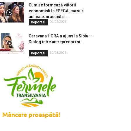
Cum se formează viitorii
economiști la FSEGA: cursuri
aplicate, practică și...
09/07/2026
Reportaj
Caravana HORA a ajuns la Sibiu –
Dialog între antreprenori și...
30/06/2026
Reportaj