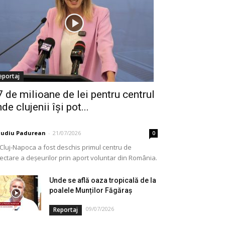
eportaj
7 de milioane de lei pentru centrul
de clujenii își pot...
audiu Padurean
-
21/07/2026
0
 Cluj-Napoca a fost deschis primul centru de
lectare a deșeurilor prin aport voluntar din România.
e vorba de o investiție cofinanțată de Uniunea...
Unde se află oaza tropicală de la
poalele Munților Făgăraș
09/07/2026
Reportaj