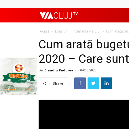
ViaClujTV
Acasă
Emisiuni
Romania via Cluj
Cum arată buge
Cum arată bugetu
2020 – Care sunt 
De
Claudiu Padurean
-
04/03/2020
Share