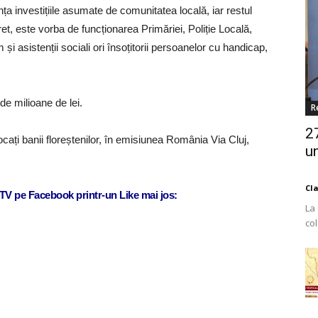
ța investițiile asumate de comunitatea locală, iar restul
et, este vorba de funcționarea Primăriei, Poliție Locală,
 și asistenții sociali ori însoțitorii persoanelor cu handicap,
de milioane de lei.
R
2
cați banii floreștenilor, în emisiunea România Via Cluj,
un
Cl
j TV pe Facebook printr-un Like mai jos:
La
co
Est