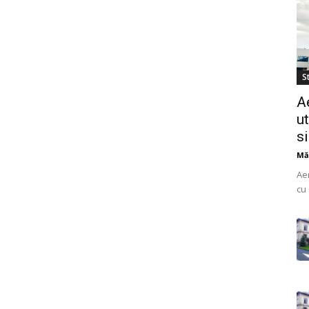
St
A
ut
s
Mă
Ae
cu 
do
uti