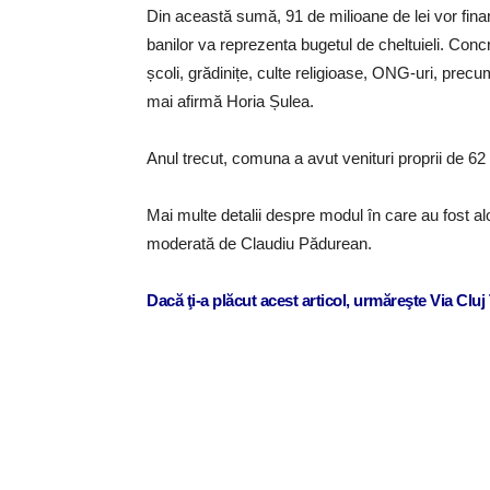
Din această sumă, 91 de milioane de lei vor finan
banilor va reprezenta bugetul de cheltuieli. Concr
școli, grădinițe, culte religioase, ONG-uri, precum
mai afirmă Horia Șulea.
Anul trecut, comuna a avut venituri proprii de 62 
Mai multe detalii despre modul în care au fost alo
moderată de Claudiu Pădurean.
Dacă ţi-a plăcut acest articol, urmăreşte Via Clu