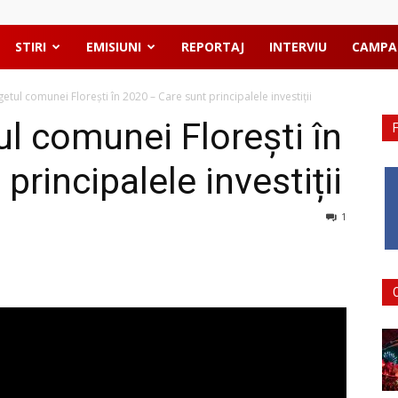
STIRI
EMISIUNI
REPORTAJ
INTERVIU
CAMPA
tul comunei Florești în 2020 – Care sunt principalele investiții
l comunei Florești în
principalele investiții
1