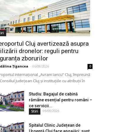
iri
eroportul Cluj avertizează asupra
ilizării dronelor: reguli pentru
iguranța zborurilor
dălina Țigancea
-
06/08/2026
0
roportul Internațional „Avram Iancu” Cluj, împreună
Consiliul Județean Cluj și instituțiile cu atribuții în
meniu, a lansat o campanie de informare privind
lizarea...
Studiu: Bagajul de cabină
rămâne esențial pentru români –
ce servicii...
06/08/2026
Stiri
Spitalul Clinic Județean de
Urgență Cluj face angajări: sunt