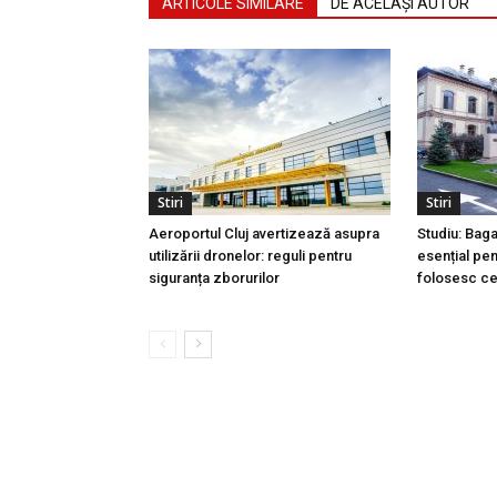
ARTICOLE SIMILARE
DE ACELAȘI AUTOR
Stiri
Stiri
Aeroportul Cluj avertizează asupra
Studiu: Bag
utilizării dronelor: reguli pentru
esențial pen
siguranța zborurilor
folosesc ce