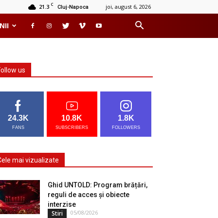
C
21.3
joi, august 6, 2026
Cluj-Napoca
NII
Follow us
24.3K
10.8K
1.8K
FANS
SUBSCRIBERS
FOLLOWERS
Cele mai vizualizate
Ghid UNTOLD: Program brățări,
reguli de acces și obiecte
interzise
05/08/2026
Stiri