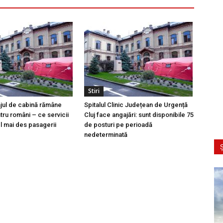
Stiri
ajul de cabină rămâne
Spitalul Clinic Județean de Urgență
tru români – ce servicii
Cluj face angajări: sunt disponibile 75
l mai des pasagerii
de posturi pe perioadă
nedeterminată
Ș