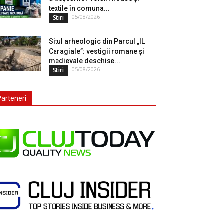
textile în comuna...
05/08/2026
Stiri
Situl arheologic din Parcul „IL
Caragiale”: vestigii romane și
medievale deschise...
05/08/2026
Stiri
Parteneri