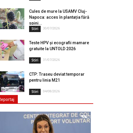
Cules de mure la USAMV Cluj-
Napoca: acces în plantația fără
spini...
30/07/2026
Stiri
Teste HPV și ecografii mamare
gratuite la UNTOLD 2026
31/07/2026
Stiri
CTP: Traseu deviat temporar
pentru linia M21
04/08/2026
Stiri
Reportaj