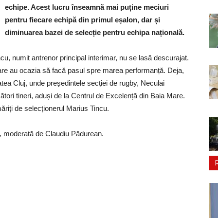
echipe. Acest lucru înseamnă mai puține meciuri
pentru fiecare echipă din primul eșalon, dar și
diminuarea bazei de selecție pentru echipa națională.
incu, numit antrenor principal interimar, nu se lasă descurajat.
care au ocazia să facă pasul spre marea performanță. Deja,
tea Cluj, unde președintele secției de rugby, Neculai
cători tineri, aduși de la Centrul de Excelență din Baia Mare.
măriți de selecționerul Marius Tincu.
j, moderată de Claudiu Pădurean.