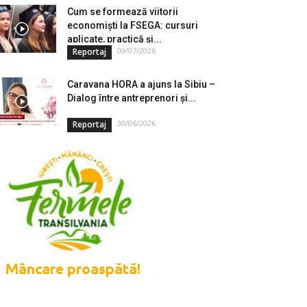
Cum se formează viitorii
economiști la FSEGA: cursuri
aplicate, practică și...
09/07/2026
Reportaj
Caravana HORA a ajuns la Sibiu –
Dialog între antreprenori și...
30/06/2026
Reportaj