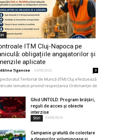
iri
ontroale ITM Cluj-Napoca pe
niculă: obligațiile angajatorilor și
menzile aplicate
dălina Țigancea
-
05/08/2026
0
pectoratul Teritorial de Muncă (ITM) Cluj efectuează
ntroale tematice privind respectarea Ordonanței de
gență nr. 99/2000. Acțiunea vizează modul în care
ajatorii aplică măsurile...
Ghid UNTOLD: Program brățări,
reguli de acces și obiecte
interzise
05/08/2026
Stiri
Campanie gratuită de colectare
a deșeurilor voluminoase și