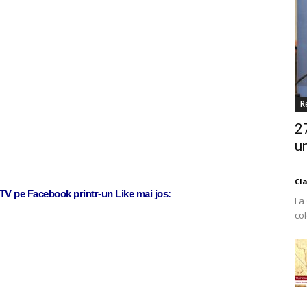
R
2
un
Cl
j TV pe Facebook printr-un Like mai jos:
La
co
Est