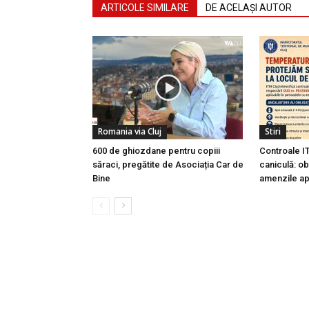
ARTICOLE SIMILARE
DE ACELAȘI AUTOR
Romania via Cluj
Stiri
600 de ghiozdane pentru copiii
Controale I
săraci, pregătite de Asociația Car de
caniculă: obl
Bine
amenzile ap