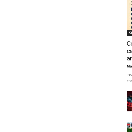
St
C
ca
a
Mă
Ins
co
Ur
ang