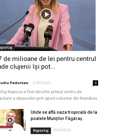
eportaj
7 de milioane de lei pentru centrul
de clujenii își pot...
audiu Padurean
-
21/07/2026
0
 Cluj-Napoca a fost deschis primul centru de
lectare a deșeurilor prin aport voluntar din România.
e vorba de o investiție cofinanțată de Uniunea...
Unde se află oaza tropicală de la
poalele Munților Făgăraș
09/07/2026
Reportaj