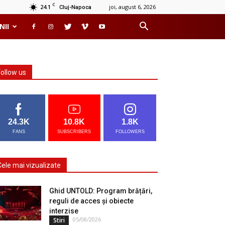
C
24.1
joi, august 6, 2026
Cluj-Napoca
NII
Follow us
24.3K
10.8K
1.8K
FANS
SUBSCRIBERS
FOLLOWERS
Cele mai vizualizate
Ghid UNTOLD: Program brățări,
reguli de acces și obiecte
interzise
05/08/2026
Stiri