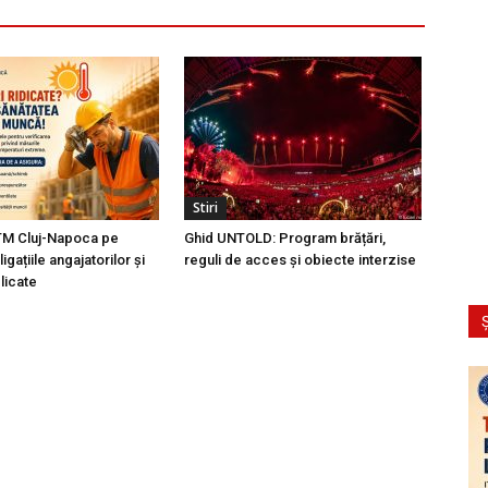
Stiri
TM Cluj-Napoca pe
Ghid UNTOLD: Program brățări,
igațiile angajatorilor și
reguli de acces și obiecte interzise
licate
Ș