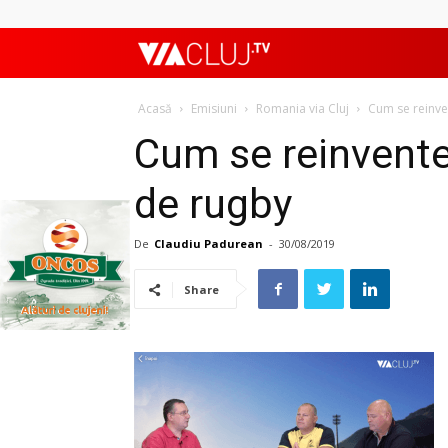
ViaClujTV
Acasă
Emisiuni
Romania via Cluj
Cum se reinve
Cum se reinvente
de rugby
De
Claudiu Padurean
-
30/08/2019
Share