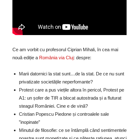
Ce am vorbit cu profesorul Ciprian Mihali, în cea mai
nouă ediție a
România via Cluj
: despre:
Marii datornici la stat sunt…de la stat. De ce nu sunt
privatizate societățile neperfomante?
Protest care a pus viețile altora în pericol, Protest pe
A1: un șofer de TIR a blocat autostrada și a fluturat
steagul României. Cine e de vină?
Cristian Popescu Piedone și controalele sale
”inopinate”
Minutul de filosofie: ce se întâmplă când sentimentele
noastre sunt monetizate și ce pățește rațiunea, atunci