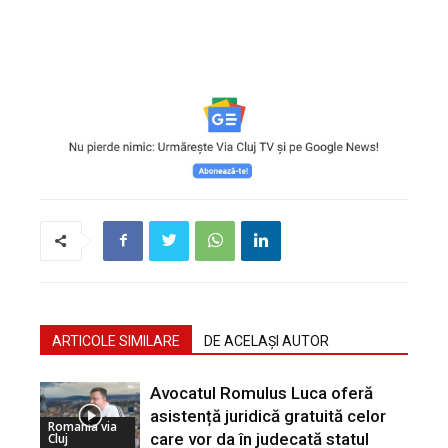
ARTICOLE SIMILARE
DE ACELAȘI AUTOR
Avocatul Romulus Luca oferă
asistență juridică gratuită celor
Romania via
care vor da în judecată statul
Cluj