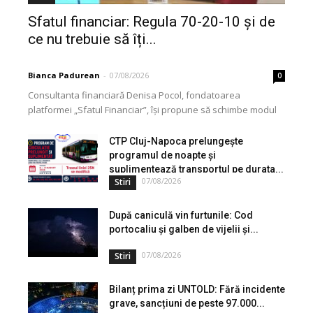
Sfatul financiar: Regula 70-20-10 și de
ce nu trebuie să îți...
Bianca Padurean
-
07/08/2026
0
Consultanta financiară Denisa Pocol, fondatoarea
platformei „Sfatul Financiar”, își propune să schimbe modul
în care populația își gestionează veniturile. Cu o experiență
de peste...
CTP Cluj-Napoca prelungește
programul de noapte și
suplimentează transportul pe durata...
07/08/2026
Stiri
După caniculă vin furtunile: Cod
portocaliu și galben de vijelii și...
07/08/2026
Stiri
Bilanț prima zi UNTOLD: Fără incidente
grave, sancțiuni de peste 97.000...