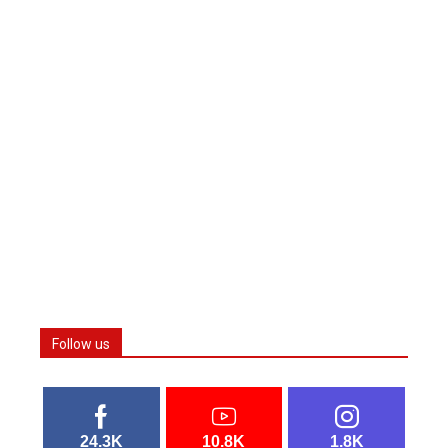
Follow us
24.3K
10.8K
1.8K