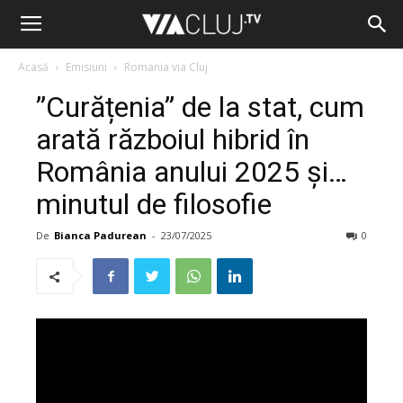
Acasă
Emisiuni
Romania via Cluj
”Curățenia” de la stat, cum
arată războiul hibrid în
România anului 2025 și…
minutul de filosofie
De
Bianca Padurean
-
23/07/2025
0