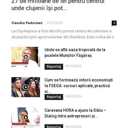
27 de milioane de lei pentru centrul
unde clujenii își pot...
Claudiu Padurean
-
21/07/2026
0
La Cluj-Napoca a fost deschis primul centru de colectare a
deșeurilor prin aport voluntar din România. Este vorba de o
investiție cofinanțată de Uniunea...
Unde se află oaza tropicală de la
poalele Munților Făgăraș
09/07/2026
Reportaj
Cum se formează viitorii economiști
la FSEGA: cursuri aplicate, practică
și...
09/07/2026
Reportaj
Caravana HORA a ajuns la Sibiu –
Dialog între antreprenori și...
30/06/2026
Reportaj