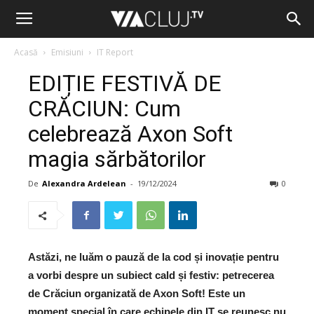
Acasă
Emisiuni
IT Report
EDIȚIE FESTIVĂ DE
CRĂCIUN: Cum
celebrează Axon Soft
magia sărbătorilor
De
Alexandra Ardelean
-
19/12/2024
0
Astăzi, ne luăm o pauză de la cod și inovație pentru
a vorbi despre un subiect cald și festiv: petrecerea
de Crăciun organizată de Axon Soft! Este un
moment special în care echipele din IT se reunesc nu