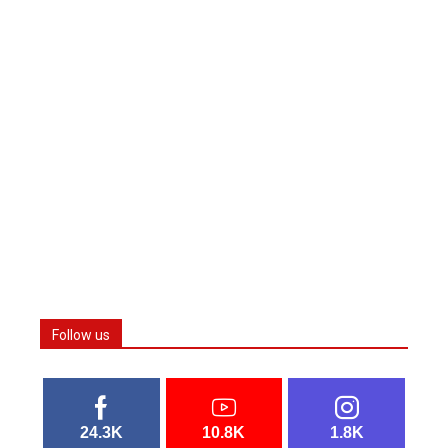
Follow us
24.3K
10.8K
1.8K