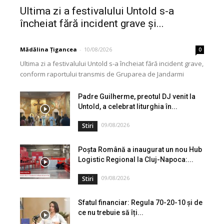
Ultima zi a festivalului Untold s-a
încheiat fără incident grave și...
Mădălina Țigancea
-
10/08/2026
0
Ultima zi a festivalului Untold s-a încheiat fără incident grave,
conform raportului transmis de Gruparea de Jandarmi
Mobilă Cluj-Napoca. În ciuda climatului general de...
Padre Guilherme, preotul DJ venit la
Untold, a celebrat liturghia în...
09/08/2026
Stiri
Poșta Română a inaugurat un nou Hub
Logistic Regional la Cluj-Napoca:...
09/08/2026
Stiri
Sfatul financiar: Regula 70-20-10 și de
ce nu trebuie să îți...