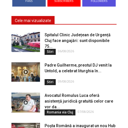
FANS
SUBSCRIBERS
FOLLOWERS
Cele mai vizualizate
Spitalul Clinic Județean de Urgență
Cluj face angajări: sunt disponibile
75...
06/08/2026
Stiri
Padre Guilherme, preotul DJ venit la
Untold, a celebrat liturghia în...
09/08/2026
Stiri
Avocatul Romulus Luca oferă
asistență juridică gratuită celor care
vor da...
07/08/2026
Romania via Cluj
Poșta Română a inaugurat un nou Hub