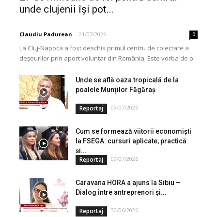
unde clujenii își pot...
Claudiu Padurean
-
21/07/2026
0
La Cluj-Napoca a fost deschis primul centru de colectare a
deșeurilor prin aport voluntar din România. Este vorba de o
investiție cofinanțată de Uniunea...
Unde se află oaza tropicală de la
poalele Munților Făgăraș
09/07/2026
Reportaj
Cum se formează viitorii economiști
la FSEGA: cursuri aplicate, practică
și...
09/07/2026
Reportaj
Caravana HORA a ajuns la Sibiu –
Dialog între antreprenori și...
30/06/2026
Reportaj