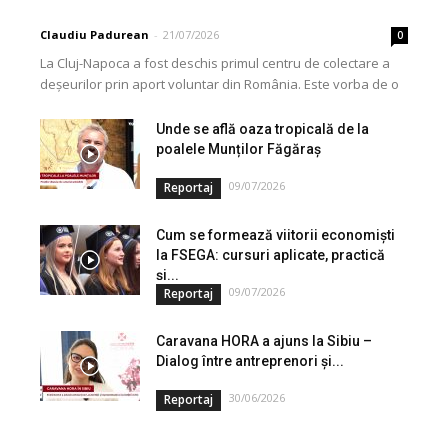
Claudiu Padurean
-
21/07/2026
0
La Cluj-Napoca a fost deschis primul centru de colectare a
deșeurilor prin aport voluntar din România. Este vorba de o
investiție cofinanțată de Uniunea...
Unde se află oaza tropicală de la
poalele Munților Făgăraș
09/07/2026
Reportaj
Cum se formează viitorii economiști
la FSEGA: cursuri aplicate, practică
și...
09/07/2026
Reportaj
Caravana HORA a ajuns la Sibiu –
Dialog între antreprenori și...
30/06/2026
Reportaj