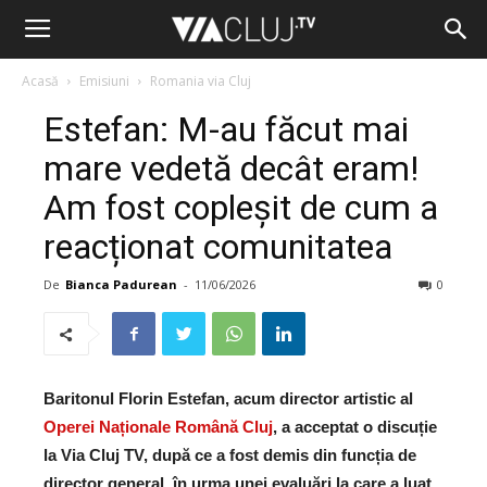
Acasă
Emisiuni
Romania via Cluj
Estefan: M-au făcut mai
mare vedetă decât eram!
Am fost copleșit de cum a
reacționat comunitatea
De
Bianca Padurean
-
11/06/2026
0
Baritonul Florin Estefan, acum director artistic al
Operei Naționale Română Cluj
, a acceptat o discuție
la Via Cluj TV, după ce a fost demis din funcția de
director general, în urma unei evaluări la care a luat