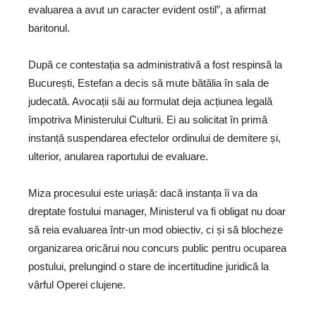
evaluarea a avut un caracter evident ostil”, a afirmat
baritonul.
După ce contestația sa administrativă a fost respinsă la
București, Estefan a decis să mute bătălia în sala de
judecată. Avocații săi au formulat deja acțiunea legală
împotriva Ministerului Culturii. Ei au solicitat în primă
instanță suspendarea efectelor ordinului de demitere și,
ulterior, anularea raportului de evaluare.
Miza procesului este uriașă: dacă instanța îi va da
dreptate fostului manager, Ministerul va fi obligat nu doar
să reia evaluarea într-un mod obiectiv, ci și să blocheze
organizarea oricărui nou concurs public pentru ocuparea
postului, prelungind o stare de incertitudine juridică la
vârful Operei clujene.