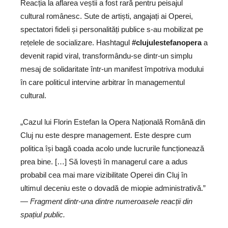
Reacția la aflarea veștii a fost rară pentru peisajul
cultural românesc. Sute de artiști, angajați ai Operei,
spectatori fideli și personalități publice s-au mobilizat pe
rețelele de socializare. Hashtagul
#clujulestefanopera
a
devenit rapid viral, transformându-se dintr-un simplu
mesaj de solidaritate într-un manifest împotriva modului
în care politicul intervine arbitrar în managementul
cultural.
„Cazul lui Florin Estefan la Opera Națională Română din
Cluj nu este despre management. Este despre cum
politica își bagă coada acolo unde lucrurile funcționează
prea bine. […] Să lovești în managerul care a adus
probabil cea mai mare vizibilitate Operei din Cluj în
ultimul deceniu este o dovadă de miopie administrativă.”
—
Fragment dintr-una dintre numeroasele reacții din
spațiul public.