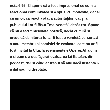
nota 6,95. El spune că a fost impresionat de cum a
reacționat comunitatea și a spus, cu modestie, dar și
cu umor, că reacția atât a autorităților, cât și a
publicului l-ar fi făcut ”mai vedetă” decât era. Spune
că nu a făcut niciodată politică, decât cultură și
crede că demiterea lui ar fi fost o vendetă personală
a unui membru al comisiei de evaluare, care nu ar fi
fost invitat la Cluj, la evenimentele Operei. Află cine
e și cum s-a desfășurat evaluarea lui Estefan, din
podcast, dar și când ar trebui să afle dacă instanța i-
a dat sau nu dreptate.