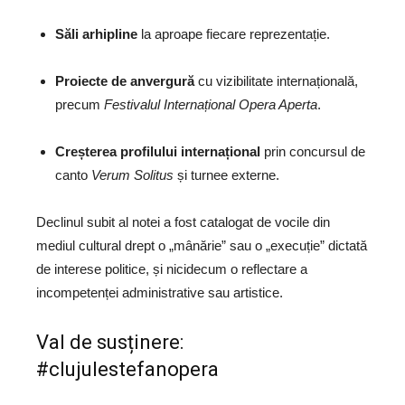
Săli arhipline
la aproape fiecare reprezentație.
Proiecte de anvergură
cu vizibilitate internațională,
precum
Festivalul Internațional Opera Aperta
.
Creșterea profilului internațional
prin concursul de
canto
Verum Solitus
și turnee externe.
Declinul subit al notei a fost catalogat de vocile din
mediul cultural drept o „mânărie” sau o „execuție” dictată
de interese politice, și nicidecum o reflectare a
incompetenței administrative sau artistice.
Val de susținere:
#clujulestefanopera