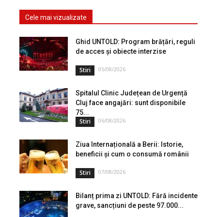
Cele mai vizualizate
Ghid UNTOLD: Program brățări, reguli
de acces și obiecte interzise
05/08/2026
Stiri
Spitalul Clinic Județean de Urgență
Cluj face angajări: sunt disponibile
75...
06/08/2026
Stiri
Ziua Internațională a Berii: Istorie,
beneficii și cum o consumă românii
07/08/2026
Stiri
Bilanț prima zi UNTOLD: Fără incidente
grave, sancțiuni de peste 97.000...