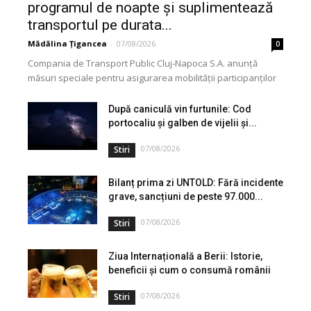
programul de noapte și suplimentează
transportul pe durata...
Mădălina Țigancea
-
07/08/2026
0
Compania de Transport Public Cluj-Napoca S.A. anunță
măsuri speciale pentru asigurarea mobilității participanților
pe parcursul Festivalului UNTOLD, în perioada 6–9 august
2026. În aceste...
După caniculă vin furtunile: Cod
portocaliu și galben de vijelii și...
07/08/2026
Stiri
Bilanț prima zi UNTOLD: Fără incidente
grave, sancțiuni de peste 97.000...
07/08/2026
Stiri
Ziua Internațională a Berii: Istorie,
beneficii și cum o consumă românii
07/08/2026
Stiri