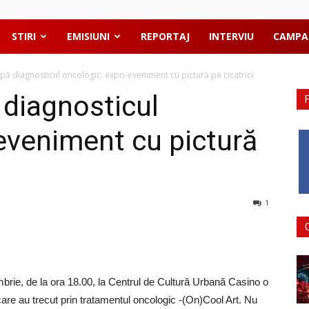
STIRI
EMISIUNI
REPORTAJ
INTERVIU
CAMPA
upă diagnosticul oncologic: expo-eveniment cu pictură pe cicatrici
 diagnosticul
eveniment cu pictură
1
brie, de la ora 18.00, la Centrul de Cultură Urbană Casino o
 care au trecut prin tratamentul oncologic -(On)Cool Art. Nu