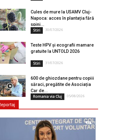
Cules de mure la USAMV Cluj-
Napoca: acces în plantația fără
spini...
30/07/2026
Stiri
Teste HPV și ecografii mamare
gratuite la UNTOLD 2026
31/07/2026
Stiri
600 de ghiozdane pentru copiii
săraci, pregătite de Asociația
Car de...
05/08/2026
Romania via Cluj
Reportaj