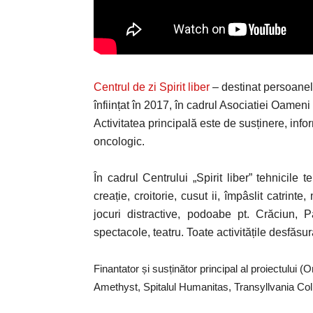
Centrul de zi Spirit liber
– destinat persoanelo
înființat în 2017, în cadrul Asociatiei Oameni 
Activitatea principală este de susținere, inf
oncologic.
În cadrul Centrului „Spirit liber” tehnicile
creație, croitorie, cusut ii, împâslit catrinte
jocuri distractive, podoabe pt. Crăciun, Pa
spectacole, teatru. Toate activitățile desfăsura
Finantator și susținător principal al proiectulu
Amethyst, Spitalul Humanitas, Transyllvania Coll