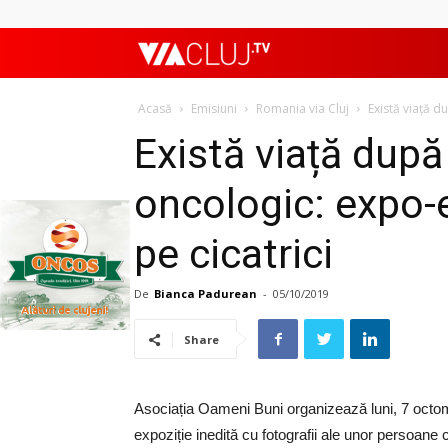
ViaClujTV
Acasă
Emisiuni
Romania via Cluj
Există viață d
Există viață după
oncologic: expo-
pe cicatrici
De
Bianca Padurean
-
05/10/2019
Share
Asociația Oameni Buni organizează luni, 7 octom
expoziție inedită cu fotografii ale unor persoane