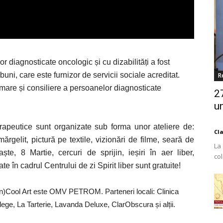
r diagnosticate oncologic și cu dizabilități a fost
buni, care este furnizor de servicii sociale acreditat.
R
ormare și consiliere a persoanelor diagnosticate
2
un
 terapeutice sunt organizate sub forma unor ateliere de:
Cl
, mărgelit, pictură pe textile, vizionări de filme, seară de
La
ște, 8 Martie, cercuri de sprijin, ieșiri în aer liber,
co
te în cadrul Centrului de zi Spirit liber sunt gratuite!
Est
i (On)Cool Art este OMV PETROM. Parteneri locali: Clinica
ege, La Tarterie, Lavanda Deluxe, ClarObscura și alții.