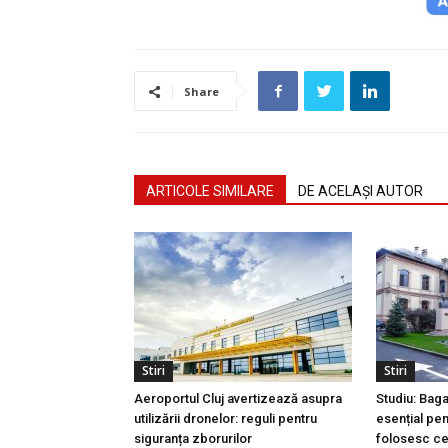
Share
ARTICOLE SIMILARE
DE ACELAȘI AUTOR
Stiri
Stiri
Aeroportul Cluj avertizează asupra
Studiu: Bag
utilizării dronelor: reguli pentru
esențial pen
siguranța zborurilor
folosesc ce