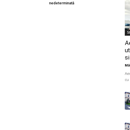
nedeterminată
St
A
ut
s
Mă
Ae
cu 
do
uti