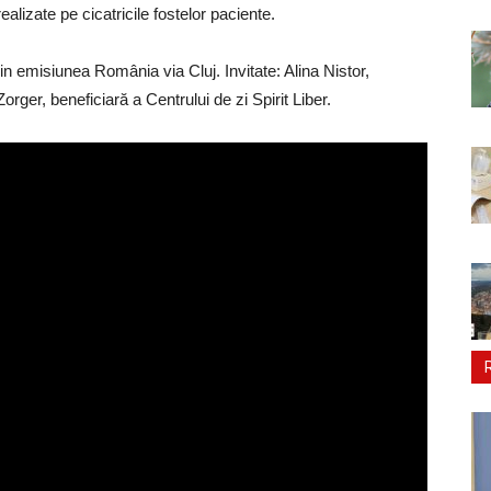
ealizate pe cicatricile fostelor paciente.
in emisiunea România via Cluj. Invitate: Alina Nistor,
rger, beneficiară a Centrului de zi Spirit Liber.