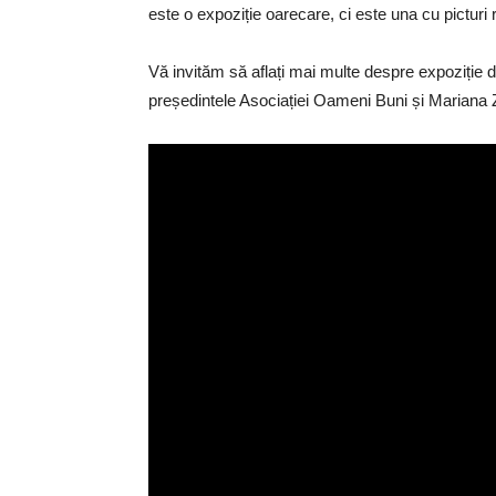
este o expoziție oarecare, ci este una cu picturi r
Vă invităm să aflați mai multe despre expoziție d
președintele Asociației Oameni Buni și Mariana Zo