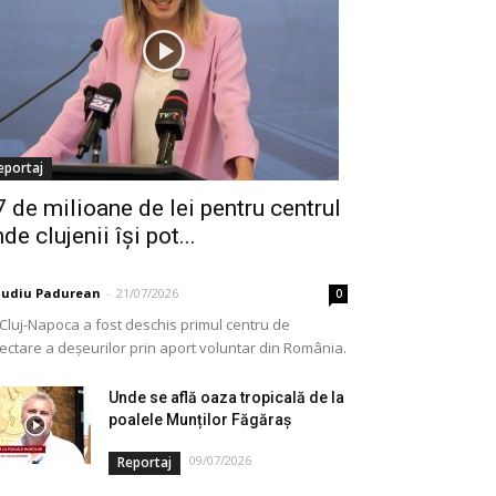
eportaj
7 de milioane de lei pentru centrul
de clujenii își pot...
audiu Padurean
-
21/07/2026
0
 Cluj-Napoca a fost deschis primul centru de
lectare a deșeurilor prin aport voluntar din România.
e vorba de o investiție cofinanțată de Uniunea...
Unde se află oaza tropicală de la
poalele Munților Făgăraș
09/07/2026
Reportaj