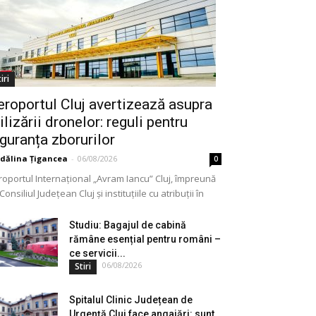
iri
eroportul Cluj avertizează asupra
ilizării dronelor: reguli pentru
iguranța zborurilor
dălina Țigancea
-
06/08/2026
0
roportul Internațional „Avram Iancu” Cluj, împreună
Consiliul Județean Cluj și instituțiile cu atribuții în
meniu, a lansat o campanie de informare privind
lizarea...
Studiu: Bagajul de cabină
rămâne esențial pentru români –
ce servicii...
06/08/2026
Stiri
Spitalul Clinic Județean de
Urgență Cluj face angajări: sunt