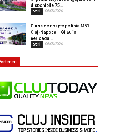
disponibile 75...
06/08/2026
Stiri
Curse de noapte pe linia M51
Cluj-Napoca – Gilău în
perioada...
06/08/2026
Stiri
Parteneri