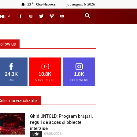
C
33
joi, august 6, 2026
Cluj-Napoca
NII
Follow us
24.3K
10.8K
1.8K
FANS
SUBSCRIBERS
FOLLOWERS
Cele mai vizualizate
Ghid UNTOLD: Program brățări,
reguli de acces și obiecte
interzise
05/08/2026
Stiri