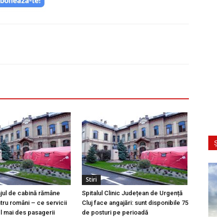
Ș
Stiri
ajul de cabină rămâne
Spitalul Clinic Județean de Urgență
tru români – ce servicii
Cluj face angajări: sunt disponibile 75
l mai des pasagerii
de posturi pe perioadă