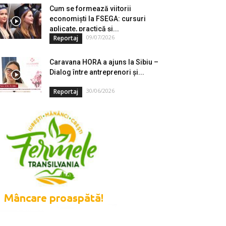
Cum se formează viitorii
economiști la FSEGA: cursuri
aplicate, practică și...
09/07/2026
Reportaj
Caravana HORA a ajuns la Sibiu –
Dialog între antreprenori și...
30/06/2026
Reportaj