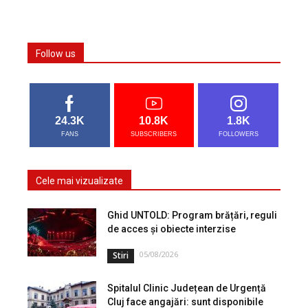
Follow us
24.3K
10.8K
1.8K
FANS
SUBSCRIBERS
FOLLOWERS
Cele mai vizualizate
Ghid UNTOLD: Program brățări, reguli
de acces și obiecte interzise
05/08/2026
Stiri
Spitalul Clinic Județean de Urgență
Cluj face angajări: sunt disponibile