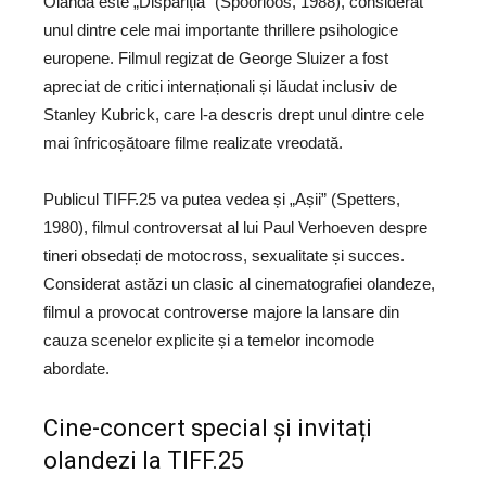
Olanda este „Dispariția” (Spoorloos, 1988), considerat
unul dintre cele mai importante thrillere psihologice
europene. Filmul regizat de George Sluizer a fost
apreciat de critici internaționali și lăudat inclusiv de
Stanley Kubrick, care l-a descris drept unul dintre cele
mai înfricoșătoare filme realizate vreodată.
Publicul TIFF.25 va putea vedea și „Așii” (Spetters,
1980), filmul controversat al lui Paul Verhoeven despre
tineri obsedați de motocross, sexualitate și succes.
Considerat astăzi un clasic al cinematografiei olandeze,
filmul a provocat controverse majore la lansare din
cauza scenelor explicite și a temelor incomode
abordate.
Cine-concert special și invitați
olandezi la TIFF.25