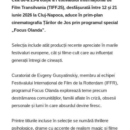
Film Transilvania (TIFF.25), desfășurată între 12 și 21
iunie 2026 la Cluj-Napoca, aduce în prim-plan
cinematografia Țărilor de Jos prin programul special
„Focus Olanda”.
Selecția include atât producții recente apreciate în marile
festivaluri europene, cât și filme-cult care au influențat
generații întregi de cineaști.
Curatoriat de Evgeny Gusyatinskiy, membru al echipei
Festivalului Internațional de Film de la Rotterdam (IFFR),
programul Focus Olanda explorează teme precum
destrămarea comunităților, familii aflate în criză, obsesii
personale și lumi în care absurdul devine firesc.
Printre titlurile incluse în selecție se numără thrillere
psihologice, drame cu accente de realism magic și filme