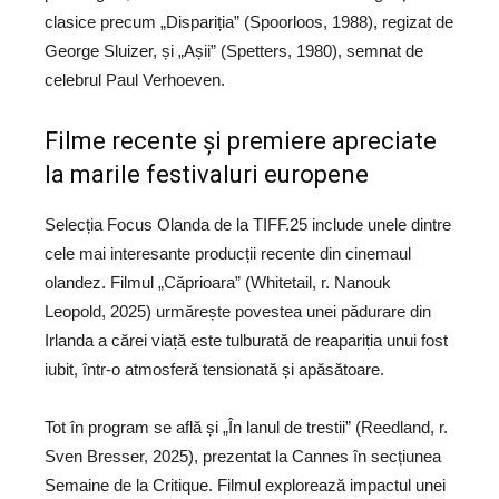
clasice precum „Dispariția” (Spoorloos, 1988), regizat de
George Sluizer, și „Așii” (Spetters, 1980), semnat de
celebrul Paul Verhoeven.
Filme recente și premiere apreciate
la marile festivaluri europene
Selecția Focus Olanda de la TIFF.25 include unele dintre
cele mai interesante producții recente din cinemaul
olandez. Filmul „Căprioara” (Whitetail, r. Nanouk
Leopold, 2025) urmărește povestea unei pădurare din
Irlanda a cărei viață este tulburată de reapariția unui fost
iubit, într-o atmosferă tensionată și apăsătoare.
Tot în program se află și „În lanul de trestii” (Reedland, r.
Sven Bresser, 2025), prezentat la Cannes în secțiunea
Semaine de la Critique. Filmul explorează impactul unei