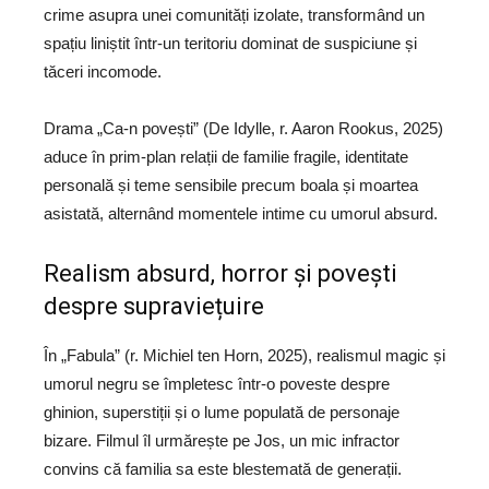
crime asupra unei comunități izolate, transformând un
spațiu liniștit într-un teritoriu dominat de suspiciune și
tăceri incomode.
Drama „Ca-n povești” (De Idylle, r. Aaron Rookus, 2025)
aduce în prim-plan relații de familie fragile, identitate
personală și teme sensibile precum boala și moartea
asistată, alternând momentele intime cu umorul absurd.
Realism absurd, horror și povești
despre supraviețuire
În „Fabula” (r. Michiel ten Horn, 2025), realismul magic și
umorul negru se împletesc într-o poveste despre
ghinion, superstiții și o lume populată de personaje
bizare. Filmul îl urmărește pe Jos, un mic infractor
convins că familia sa este blestemată de generații.