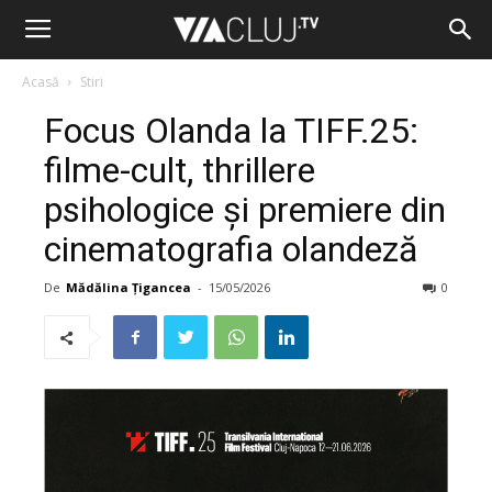
Acasă
Stiri
Focus Olanda la TIFF.25:
filme-cult, thrillere
psihologice și premiere din
cinematografia olandeză
De
Mădălina Țigancea
-
15/05/2026
0