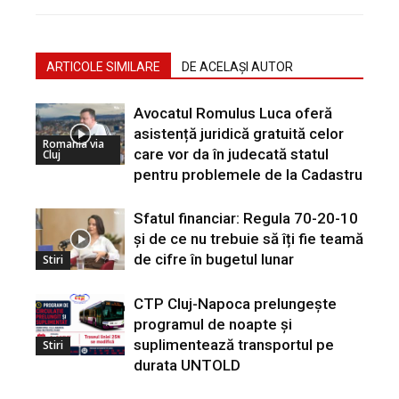
ARTICOLE SIMILARE
DE ACELAȘI AUTOR
Avocatul Romulus Luca oferă
asistență juridică gratuită celor
Romania via
care vor da în judecată statul
Cluj
pentru problemele de la Cadastru
Sfatul financiar: Regula 70-20-10
și de ce nu trebuie să îți fie teamă
de cifre în bugetul lunar
Stiri
CTP Cluj-Napoca prelungește
programul de noapte și
suplimentează transportul pe
Stiri
durata UNTOLD