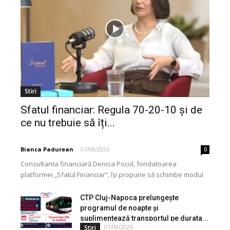
Stiri
Sfatul financiar: Regula 70-20-10 și de
ce nu trebuie să îți...
Bianca Padurean
-
07/08/2026
0
Consultanta financiară Denisa Pocol, fondatoarea
platformei „Sfatul Financiar”, își propune să schimbe modul
în care populația își gestionează veniturile. Cu o experiență
de peste...
CTP Cluj-Napoca prelungește
programul de noapte și
suplimentează transportul pe durata...
07/08/2026
Stiri