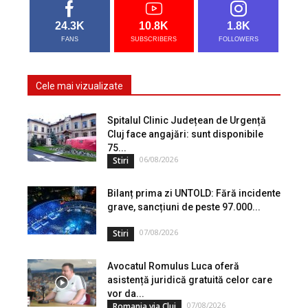
24.3K
10.8K
1.8K
FANS
SUBSCRIBERS
FOLLOWERS
Cele mai vizualizate
Spitalul Clinic Județean de Urgență
Cluj face angajări: sunt disponibile
75...
06/08/2026
Stiri
Bilanț prima zi UNTOLD: Fără incidente
grave, sancțiuni de peste 97.000...
07/08/2026
Stiri
Avocatul Romulus Luca oferă
asistență juridică gratuită celor care
vor da...
07/08/2026
Romania via Cluj