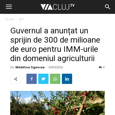
Acasă
Stiri
Guvernul a anunțat un
sprijin de 300 de milioane
de euro pentru IMM-urile
din domeniul agriculturii
De
Mădălina Țigancea
-
03/05/2022
0