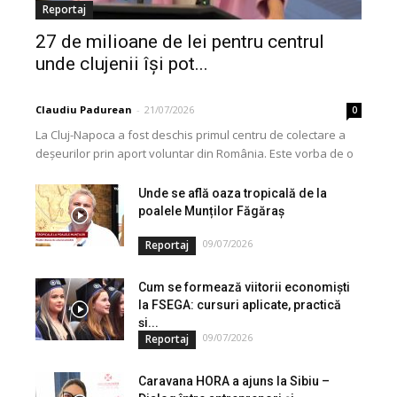
Reportaj
27 de milioane de lei pentru centrul
unde clujenii își pot...
Claudiu Padurean
-
21/07/2026
0
La Cluj-Napoca a fost deschis primul centru de colectare a
deșeurilor prin aport voluntar din România. Este vorba de o
investiție cofinanțată de Uniunea...
Unde se află oaza tropicală de la
poalele Munților Făgăraș
09/07/2026
Reportaj
Cum se formează viitorii economiști
la FSEGA: cursuri aplicate, practică
și...
09/07/2026
Reportaj
Caravana HORA a ajuns la Sibiu –