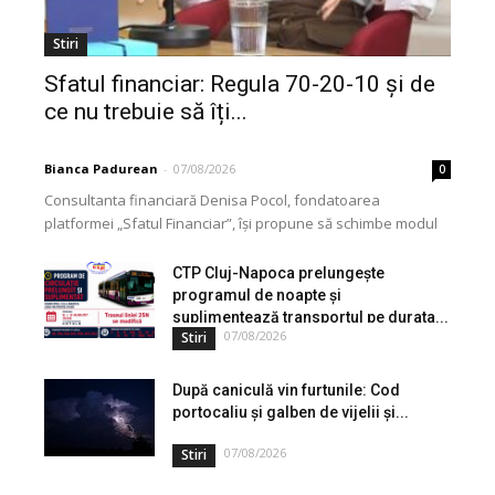
Stiri
Sfatul financiar: Regula 70-20-10 și de
ce nu trebuie să îți...
Bianca Padurean
-
07/08/2026
0
Consultanta financiară Denisa Pocol, fondatoarea
platformei „Sfatul Financiar”, își propune să schimbe modul
în care populația își gestionează veniturile. Cu o experiență
de peste...
CTP Cluj-Napoca prelungește
programul de noapte și
suplimentează transportul pe durata...
07/08/2026
Stiri
După caniculă vin furtunile: Cod
portocaliu și galben de vijelii și...
07/08/2026
Stiri