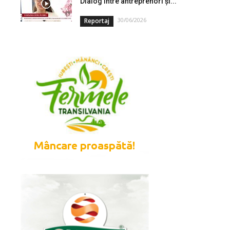
Dialog între antreprenori și...
30/06/2026
Reportaj